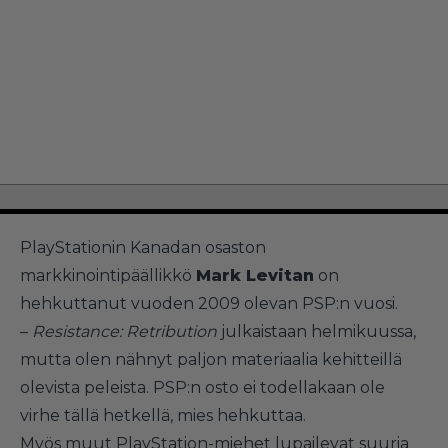
PlayStationin Kanadan osaston
markkinointipäällikkö
Mark Levitan
on
hehkuttanut vuoden 2009 olevan PSP:n vuosi.
–
Resistance: Retribution
julkaistaan helmikuussa,
mutta olen nähnyt paljon materiaalia kehitteillä
olevista peleista. PSP:n osto ei todellakaan ole
virhe tällä hetkellä, mies hehkuttaa.
Myös muut PlayStation-miehet lupailevat suuria