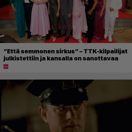
”Että semmonen sirkus” – TTK-kilpailijat
julkistettiin ja kansalla on sanottavaa