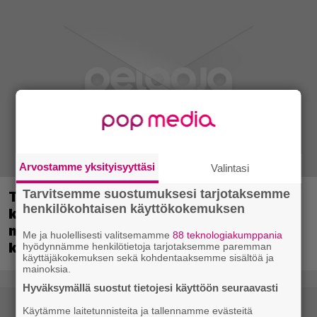
Arvostamme yksityisyyttäsi
Valintasi
Tarvitsemme suostumuksesi tarjotaksemme
Tulevassa ajopelissä voi kokea
henkilökohtaisen käyttökokemuksen
kyytipalveluyrittäjän arjen – jokaisella
matkustajalla on oma hulvaton,
Me ja huolellisesti valitsemamme
88 teknologiakumppania
koskettava tai outo tarinansa
hyödynnämme henkilötietoja tarjotaksemme paremman
käyttäjäkokemuksen sekä kohdentaaksemme sisältöä ja
mainoksia.
Hyväksymällä suostut tietojesi käyttöön seuraavasti
Käytämme laitetunnisteita ja tallennamme evästeitä