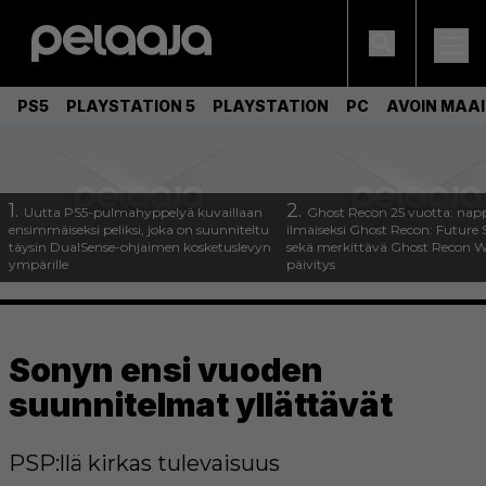
PS5
PLAYSTATION 5
PLAYSTATION
PC
AVOIN MAA
1.
2.
Uutta PS5-pulmahyppelyä kuvaillaan
Ghost Recon 25 vuotta: nap
ensimmäiseksi peliksi, joka on suunniteltu
ilmaiseksi Ghost Recon: Future S
täysin DualSense-ohjaimen kosketuslevyn
sekä merkittävä Ghost Recon Wi
ympärille
päivitys
Sonyn ensi vuoden
suunnitelmat yllättävät
PSP:llä kirkas tulevaisuus