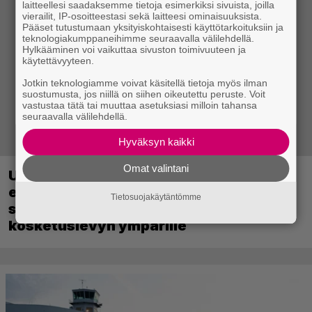
laitteellesi saadaksemme tietoja esimerkiksi sivuista, joilla
vierailit, IP-osoitteestasi sekä laitteesi ominaisuuksista.
Pääset tutustumaan yksityiskohtaisesti käyttötarkoituksiin ja
teknologiakumppaneihimme seuraavalla välilehdellä.
Hylkääminen voi vaikuttaa sivuston toimivuuteen ja
käytettävyyteen.
Jotkin teknologiamme voivat käsitellä tietoja myös ilman
suostumusta, jos niillä on siihen oikeutettu peruste. Voit
vastustaa tätä tai muuttaa asetuksiasi milloin tahansa
seuraavalla välilehdellä.
Hyväksyn kaikki
Omat valintani
Uutta PS5-pulmahyppelyä kuvaillaan
ensimmäiseksi peliksi, joka on
Tietosuojakäytäntömme
suunniteltu täysin DualSense-ohjaimen
kosketuslevyn ympärille