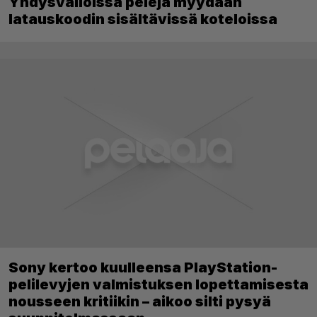
Yhdysvalloissa pelejä myydään
latauskoodin sisältävissä koteloissa
Sony kertoo kuulleensa PlayStation-
pelilevyjen valmistuksen lopettamisesta
nousseen kritiikin – aikoo silti pysyä