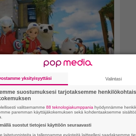
vostamme yksityisyyttäsi
Valintasi
semme suostumuksesi tarjotaksemme henkilökohtai
äjä kertoo seuraavan pelinsä
ökokemuksen
n-henkinen seikkailu siirtyi
lellisesti valitsemamme
88 teknologiakumppania
hyödynnämme henkilö
semme paremman käyttäjäkokemuksen sekä kohdentaaksemme sisältöä
n
a.
ällä suostut tietojesi käyttöön seuraavasti
eja tulevaan peliinsä, joka on
laitetunnisteita ja tallennamme evästeitä laitteellesi saadaksemme tie