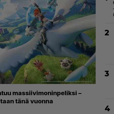
2
3
ntuu massiivimoninpeliksi –
staan tänä vuonna
4