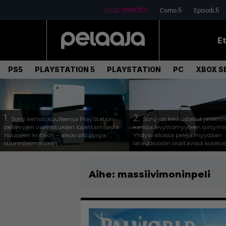
Como.fi
Episodi.fi
E
PS5
PLAYSTATION 5
PLAYSTATION
PC
XBOX SE
1.
2.
Sony kertoo kuulleensa PlayStation-
Sony on keskustellut jälleen
pelilevyjen valmistuksen lopettamisesta
kanssa levyttömyyteen siirtymis
nousseen kritiikin – aikoo silti pysyä
Yhdysvalloissa pelejä myydään
suunnitelmassaan
latauskoodin sisältävissä koteloi
Aihe:
massiivimoninpeli