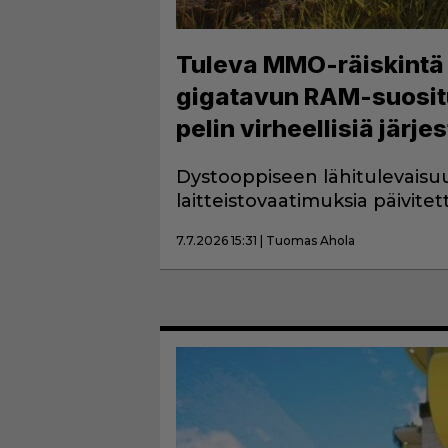
Tuleva MMO-räiskintä k
gigatavun RAM-suosituk
pelin virheellisiä jär
Dystooppiseen lähitulevaisuu
laitteistovaatimuksia päivitett
7.7.2026 15:31 | Tuomas Ahola