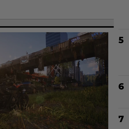
5
6
7