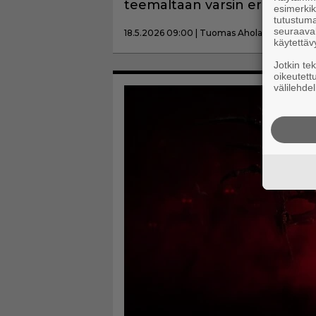
teemaltaan varsin erilainen 
esimerkiks
tutustuma
seuraaval
18.5.2026 09:00 | Tuomas Ahola
käytettäv
Jotkin te
oikeutett
välilehdel