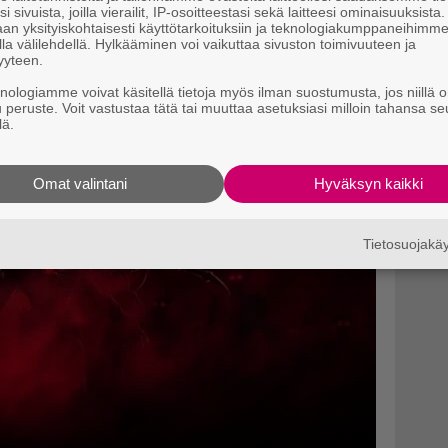
Crimson Desertiin verrattuna.
i sivuista, joilla vierailit, IP-osoitteestasi sekä laitteesi ominaisuuksista
an yksityiskohtaisesti käyttötarkoituksiin ja teknologiakumppaneihimm
la välilehdellä. Hylkääminen voi vaikuttaa sivuston toimivuuteen ja
yyteen.
knologiamme voivat käsitellä tietoja myös ilman suostumusta, jos niillä o
u peruste. Voit vastustaa tätä tai muuttaa asetuksiasi milloin tahansa se
lä.
Omat valintani
Hyväksyn kaikki
Tietosuojak