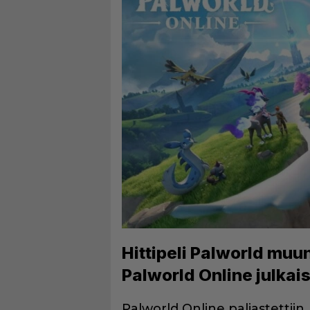
Hittipeli Palworld muu
Palworld Online julkai
Palworld Online paljastettiin.