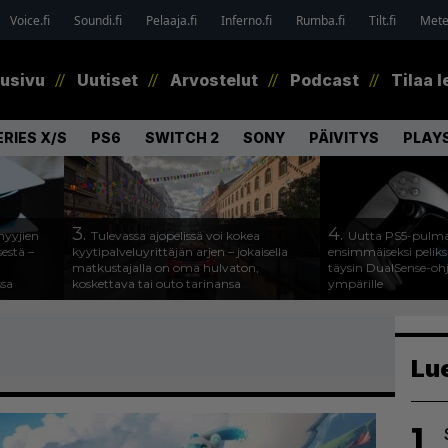
Voice.fi
Soundi.fi
Pelaaja.fi
Inferno.fi
Rumba.fi
Tilt.fi
Metel
tusivu
Uutiset
Arvostelut
Podcast
Tilaa l
RIES X/S
PS6
SWITCH 2
SONY
PÄIVITYS
PLAY
3.
4.
myyjien
Tulevassa ajopelissä voi kokea
Uutta PS5-pulma
estä –
kyytipalveluyrittäjän arjen – jokaisella
ensimmäiseksi peliksi
matkustajalla on oma hulvaton,
täysin DualSense-oh
ssa
koskettava tai outo tarinansa
ympärille
Lu
1