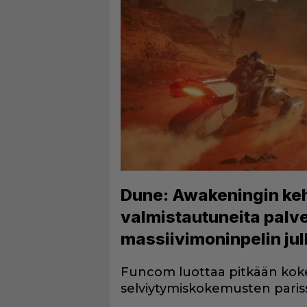
Dune: Awakeningin keh
valmistautuneita palv
massiivimoninpelin ju
Funcom luottaa pitkään kok
selviytymiskokemusten paris