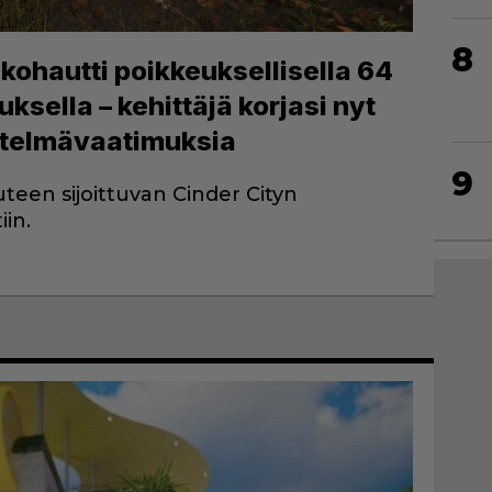
8
ohautti poikkeuksellisella 64
sella – kehittäjä korjasi nyt
jestelmävaatimuksia
9
teen sijoittuvan Cinder Cityn
iin.