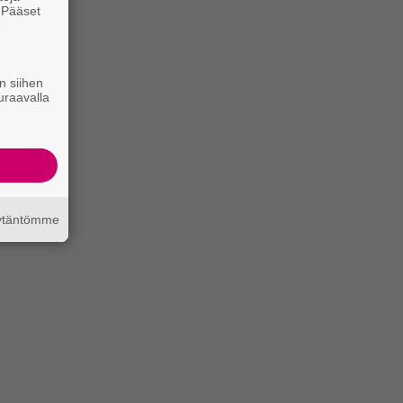
. Pääset
e
n siihen
uraavalla
äytäntömme