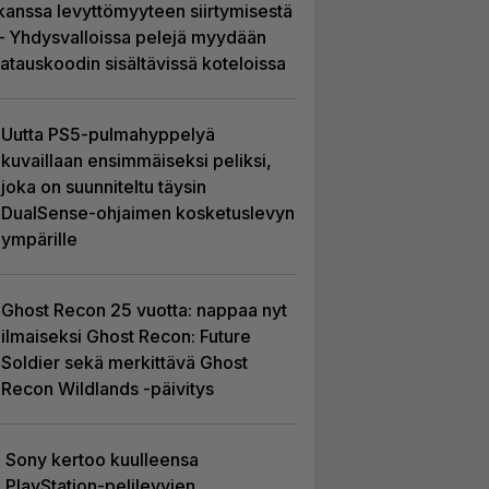
kanssa levyttömyyteen siirtymisestä
– Yhdysvalloissa pelejä myydään
latauskoodin sisältävissä koteloissa
Uutta PS5-pulmahyppelyä
kuvaillaan ensimmäiseksi peliksi,
joka on suunniteltu täysin
DualSense-ohjaimen kosketuslevyn
ympärille
Ghost Recon 25 vuotta: nappaa nyt
ilmaiseksi Ghost Recon: Future
Soldier sekä merkittävä Ghost
Recon Wildlands -päivitys
Sony kertoo kuulleensa
PlayStation-pelilevyjen