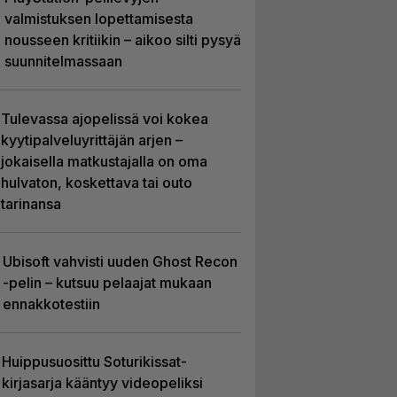
valmistuksen lopettamisesta
nousseen kritiikin – aikoo silti pysyä
suunnitelmassaan
Tulevassa ajopelissä voi kokea
kyytipalveluyrittäjän arjen –
jokaisella matkustajalla on oma
hulvaton, koskettava tai outo
tarinansa
Ubisoft vahvisti uuden Ghost Recon
-pelin – kutsuu pelaajat mukaan
ennakkotestiin
Huippusuosittu Soturikissat-
kirjasarja kääntyy videopeliksi