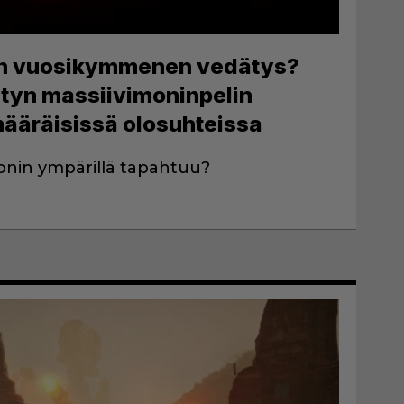
ion vuosikymmenen vedätys?
tyn massiivimoninpelin
ääräisissä olosuhteissa
onin ympärillä tapahtuu?