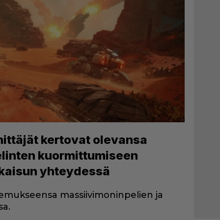
ittäjät kertovat olevansa
elinten kuormittumiseen
lkaisun yhteydessä
emukseensa massiivimoninpelien ja
sa.