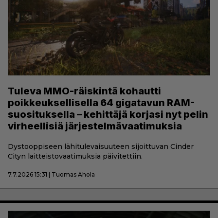
Tuleva MMO-räiskintä kohautti
poikkeuksellisella 64 gigatavun RAM-
suosituksella – kehittäjä korjasi nyt pelin
virheellisiä järjestelmävaatimuksia
Dystooppiseen lähitulevaisuuteen sijoittuvan Cinder
Cityn laitteistovaatimuksia päivitettiin.
7.7.2026 15:31 | Tuomas Ahola