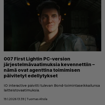
007 First Lightin PC-version
järjestelmävaatimuksia kevennettiin –
nämä ovat agenttina toimimisen
päivitetyt edellytykset
IO interactive päivitti tulevan Bond-toimintaseikkailunsa
laitteistovaatimuksia.
19.1.2026 13:39 | Tuomas Ahola