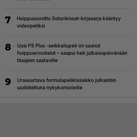
7
Huippusuosittu Soturikissat-kirjasarja kääntyy
videopeliksi
8
Uusi PS Plus -seikkailupeli on saanut
huippuarvostelut – saapui heti julkaisupäivänään
tilaajien saataville
9
Uraauurtava formulapeliklassikko julkaistiin
uudistettuna nykykonsoleille