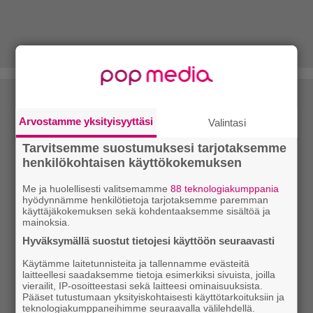
Arvostamme yksityisyyttäsi
Valintasi
Tarvitsemme suostumuksesi tarjotaksemme
henkilökohtaisen käyttökokemuksen
Me ja huolellisesti valitsemamme
88 teknologiakumppania
hyödynnämme henkilötietoja tarjotaksemme paremman
käyttäjäkokemuksen sekä kohdentaaksemme sisältöä ja
mainoksia.
Hyväksymällä suostut tietojesi käyttöön seuraavasti
Käytämme laitetunnisteita ja tallennamme evästeitä
laitteellesi saadaksemme tietoja esimerkiksi sivuista, joilla
vierailit, IP-osoitteestasi sekä laitteesi ominaisuuksista.
Pääset tutustumaan yksityiskohtaisesti käyttötarkoituksiin ja
teknologiakumppaneihimme seuraavalla välilehdellä.