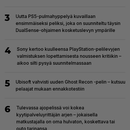
3
Uutta PS5-pulmahyppelyä kuvaillaan
ensimmäiseksi peliksi, joka on suunniteltu täysin
DualSense-ohjaimen kosketuslevyn ympärille
4
Sony kertoo kuulleensa PlayStation-pelilevyjen
valmistuksen lopettamisesta nousseen kritiikin –
aikoo silti pysyä suunnitelmassaan
5
Ubisoft vahvisti uuden Ghost Recon -pelin – kutsuu
pelaajat mukaan ennakkotestiin
6
Tulevassa ajopelissä voi kokea
kyytipalveluyrittäjän arjen – jokaisella
matkustajalla on oma hulvaton, koskettava tai
outo tarinansa