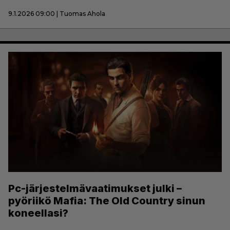
9.1.2026 09:00 | Tuomas Ahola
Pc-järjestelmävaatimukset julki –
pyöriikö Mafia: The Old Country sinun
koneellasi?