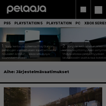
PS5
PLAYSTATION 5
PLAYSTATION
PC
XBOX SERIE
1.
2.
Sony kertoo kuulleensa PlayStation-
Sony on keskustellut jälleen
pelilevyjen valmistuksen lopettamisesta
kanssa levyttömyyteen siirtymis
nousseen kritiikin – aikoo silti pysyä
Yhdysvalloissa pelejä myydään
suunnitelmassaan
latauskoodin sisältävissä koteloi
Aihe:
Järjestelmävaatimukset