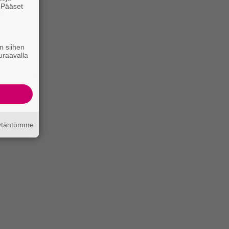
. Pääset
e
n siihen
uraavalla
äytäntömme