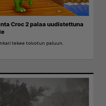
inta Croc 2 palaa uudistettuna
le
ankari tekee toivotun paluun.