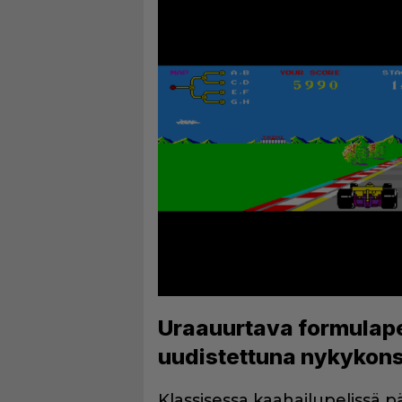
Uraauurtava formulapel
uudistettuna nykykons
Klassisessa kaahailupelissä 