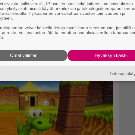
-hurjastelun tuoreessa trailerissa
i sivuista, joilla vierailit, IP-osoitteestasi sekä laitteesi ominaisuuksista
an yksityiskohtaisesti käyttötarkoituksiin ja teknologiakumppaneihimm
oast -aluetta.
la välilehdellä. Hylkääminen voi vaikuttaa sivuston toimivuuteen ja
yyteen.
knologiamme voivat käsitellä tietoja myös ilman suostumusta, jos niillä o
u peruste. Voit vastustaa tätä tai muuttaa asetuksiasi milloin tahansa se
lä.
Omat valintani
Hyväksyn kaikki
Tietosuojak