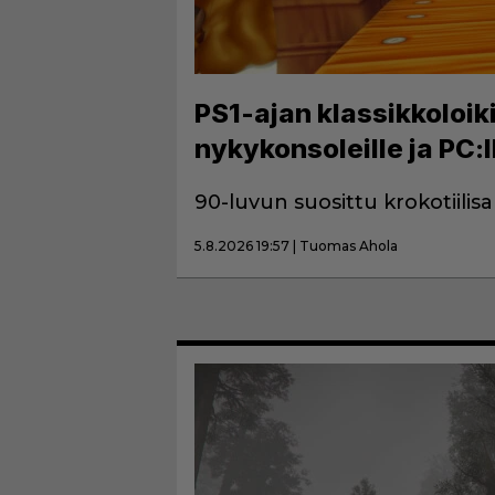
PS1-ajan klassikkoloik
nykykonsoleille ja PC:l
90-luvun suosittu krokotiilis
5.8.2026 19:57 | Tuomas Ahola