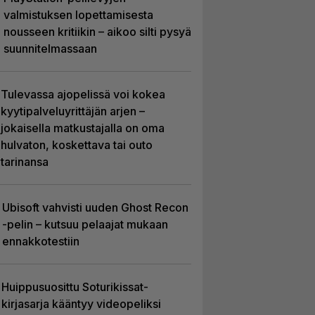
valmistuksen lopettamisesta
nousseen kritiikin – aikoo silti pysyä
suunnitelmassaan
Tulevassa ajopelissä voi kokea
kyytipalveluyrittäjän arjen –
jokaisella matkustajalla on oma
hulvaton, koskettava tai outo
tarinansa
Ubisoft vahvisti uuden Ghost Recon
-pelin – kutsuu pelaajat mukaan
ennakkotestiin
Huippusuosittu Soturikissat-
kirjasarja kääntyy videopeliksi