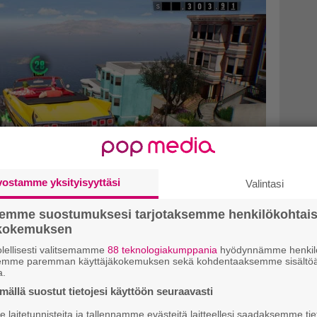
vostamme yksityisyyttäsi
Valintasi
semme suostumuksesi tarjotaksemme henkilökohtai
ökokemuksen
rld Tour -kaahailun suljettu
lellisesti valitsemamme
88 teknologiakumppania
hyödynnämme henkilö
semme paremman käyttäjäkokemuksen sekä kohdentaaksemme sisältöä
 – ilmoittautuminen on
a.
ällä suostut tietojesi käyttöön seuraavasti
laitetunnisteita ja tallennamme evästeitä laitteellesi saadaksemme tie