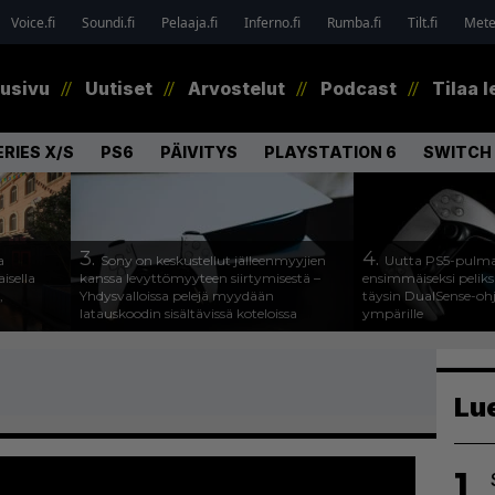
Voice.fi
Soundi.fi
Pelaaja.fi
Inferno.fi
Rumba.fi
Tilt.fi
Metel
tusivu
Uutiset
Arvostelut
Podcast
Tilaa l
RIES X/S
PS6
PÄIVITYS
PLAYSTATION 6
SWITCH 
3.
4.
a
Sony on keskustellut jälleenmyyjien
Uutta PS5-pulma
isella
kanssa levyttömyyteen siirtymisestä –
ensimmäiseksi peliksi
,
Yhdysvalloissa pelejä myydään
täysin DualSense-oh
latauskoodin sisältävissä koteloissa
ympärille
Lu
1