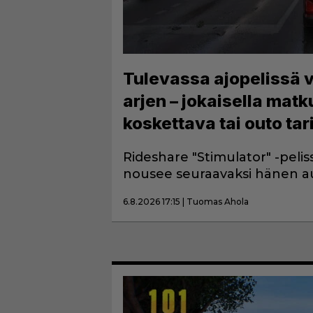
Tulevassa ajopelissä v
arjen – jokaisella matk
koskettava tai outo ta
Rideshare "Stimulator" -pelis
nousee seuraavaksi hänen au
6.8.2026 17:15 | Tuomas Ahola