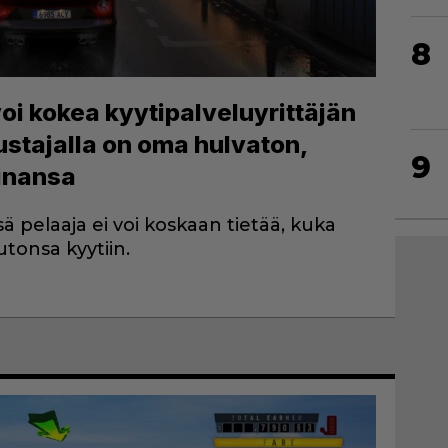
8
oi kokea kyytipalveluyrittäjän
ustajalla on oma hulvaton,
9
rinansa
sä pelaaja ei voi koskaan tietää, kuka
tonsa kyytiin.