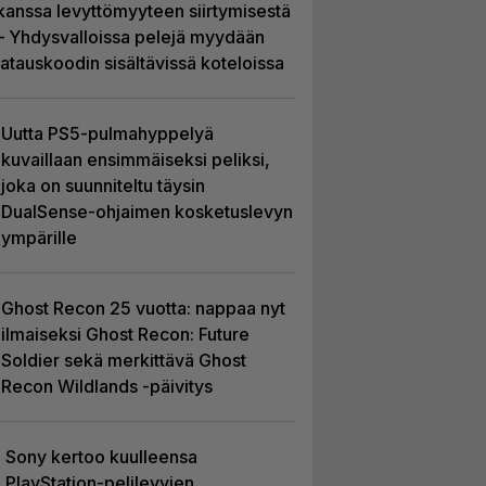
kanssa levyttömyyteen siirtymisestä
– Yhdysvalloissa pelejä myydään
latauskoodin sisältävissä koteloissa
Uutta PS5-pulmahyppelyä
kuvaillaan ensimmäiseksi peliksi,
joka on suunniteltu täysin
DualSense-ohjaimen kosketuslevyn
ympärille
Ghost Recon 25 vuotta: nappaa nyt
ilmaiseksi Ghost Recon: Future
Soldier sekä merkittävä Ghost
Recon Wildlands -päivitys
Sony kertoo kuulleensa
PlayStation-pelilevyjen