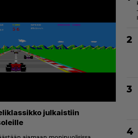
2
3
iklassikko julkaistiin
oleille
4
päästään ajamaan monipuolisissa