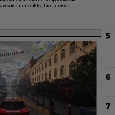
vikoista rannikkoihin ja öisiin
5
6
7