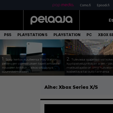
Como.fi
Episodi.fi
E
PS5
PLAYSTATION 5
PLAYSTATION
PC
XBOX SE
1.
2.
Sony kertoo kuulleensa PlayStation-
Tulevassa ajopelissä voi koke
pelilevyjen valmistuksen lopettamisesta
kyytipalveluyrittäjän arjen – joka
nousseen kritiikin – aikoo silti pysyä
matkustajalla on oma hulvaton
suunnitelmassaan
koskettava tai outo tarinansa
Aihe:
Xbox Series X/S