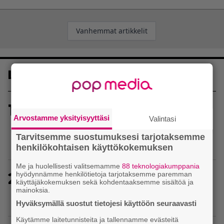
Artikkelien
Vanhemmat artikkelit
selaus
Luetuimmat
1
Sony on keskustellut jälleenmyyjien kanssa
Arvostamme yksityisyyttäsi
levyttömyyteen siirtymisestä – Yhdysvalloissa
Valintasi
pelejä myydään latauskoodin sisältävissä
Tarvitsemme suostumuksesi tarjotaksemme
koteloissa
henkilökohtaisen käyttökokemuksen
Me ja huolellisesti valitsemamme
88 teknologiakumppania
2
hyödynnämme henkilötietoja tarjotaksemme paremman
Uutta PS5-pulmahyppelyä kuvaillaan
käyttäjäkokemuksen sekä kohdentaaksemme sisältöä ja
ensimmäiseksi peliksi, joka on suunniteltu täysin
mainoksia.
DualSense-ohjaimen kosketuslevyn ympärille
Hyväksymällä suostut tietojesi käyttöön seuraavasti
Käytämme laitetunnisteita ja tallennamme evästeitä