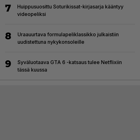
7
Huippusuosittu Soturikissat-kirjasarja kääntyy
videopeliksi
8
Uraauurtava formulapeliklassikko julkaistiin
uudistettuna nykykonsoleille
9
Syväluotaava GTA 6 -katsaus tulee Netflixiin
tässä kuussa