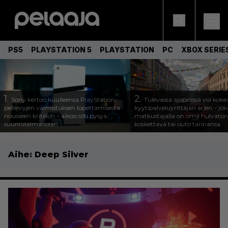
PS5
PLAYSTATION 5
PLAYSTATION
PC
XBOX SERIE
1.
2.
Sony kertoo kuulleensa PlayStation-
Tulevassa ajopelissä voi koke
pelilevyjen valmistuksen lopettamisesta
kyytipalveluyrittäjän arjen – joka
nousseen kritiikin – aikoo silti pysyä
matkustajalla on oma hulvaton
suunnitelmassaan
koskettava tai outo tarinansa
Aihe:
Deep Silver