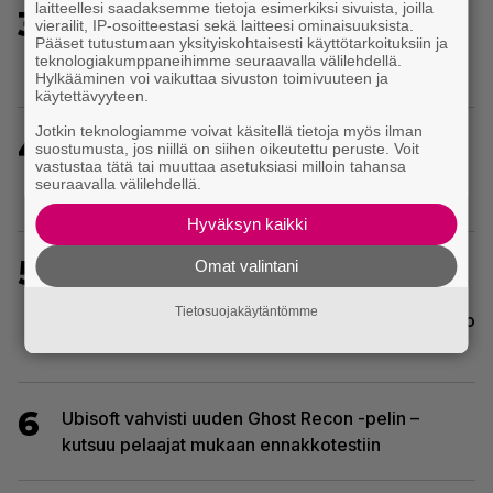
laitteellesi saadaksemme tietoja esimerkiksi sivuista, joilla
3
Ghost Recon 25 vuotta: nappaa nyt ilmaiseksi
vierailit, IP-osoitteestasi sekä laitteesi ominaisuuksista.
Ghost Recon: Future Soldier sekä merkittävä
Pääset tutustumaan yksityiskohtaisesti käyttötarkoituksiin ja
teknologiakumppaneihimme seuraavalla välilehdellä.
Ghost Recon Wildlands -päivitys
Hylkääminen voi vaikuttaa sivuston toimivuuteen ja
käytettävyyteen.
Jotkin teknologiamme voivat käsitellä tietoja myös ilman
4
Sony kertoo kuulleensa PlayStation-pelilevyjen
suostumusta, jos niillä on siihen oikeutettu peruste. Voit
vastustaa tätä tai muuttaa asetuksiasi milloin tahansa
valmistuksen lopettamisesta nousseen kritiikin –
seuraavalla välilehdellä.
aikoo silti pysyä suunnitelmassaan
Hyväksyn kaikki
5
Tulevassa ajopelissä voi kokea
Omat valintani
kyytipalveluyrittäjän arjen – jokaisella
Tietosuojakäytäntömme
matkustajalla on oma hulvaton, koskettava tai outo
tarinansa
6
Ubisoft vahvisti uuden Ghost Recon -pelin –
kutsuu pelaajat mukaan ennakkotestiin