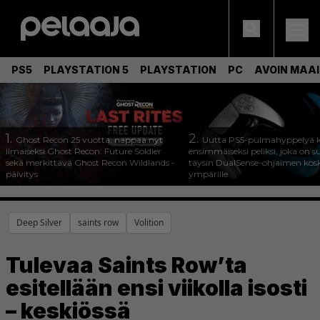
PS5
PLAYSTATION 5
PLAYSTATION
PC
AVOIN MAA
1.
2.
Ghost Recon 25 vuotta: nappaa nyt
Uutta PS5-pulmahyppelyä k
ilmaiseksi Ghost Recon: Future Soldier
ensimmäiseksi peliksi, joka on s
sekä merkittävä Ghost Recon Wildlands -
täysin DualSense-ohjaimen kos
päivitys
ympärille
Deep Silver
saints row
Volition
Tulevaa Saints Row’ta
esitellään ensi viikolla isosti
– keskiössä