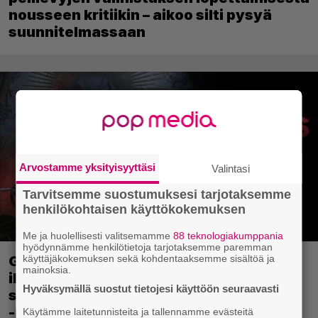
nousseen kritiikin – aikoo silti pysyä
suunnitelmassaan
Arvostamme yksityisyyttäsi
Valintasi
Tarvitsemme suostumuksesi tarjotaksemme
henkilökohtaisen käyttökokemuksen
Me ja huolellisesti valitsemamme
88 teknologiakumppania
hyödynnämme henkilötietoja tarjotaksemme paremman
käyttäjäkokemuksen sekä kohdentaaksemme sisältöä ja
Ghost Recon 25 vuotta: nappaa nyt
mainoksia.
ilmaiseksi Ghost Recon: Future Soldier
Hyväksymällä suostut tietojesi käyttöön seuraavasti
sekä merkittävä Ghost Recon Wildlands
-päivitys
Käytämme laitetunnisteita ja tallennamme evästeitä