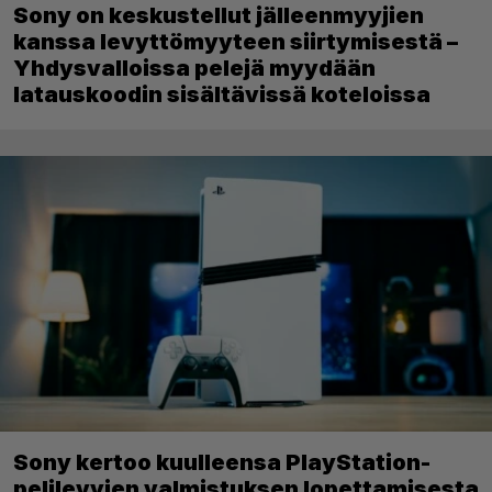
Sony on keskustellut jälleenmyyjien
kanssa levyttömyyteen siirtymisestä –
Yhdysvalloissa pelejä myydään
latauskoodin sisältävissä koteloissa
Sony kertoo kuulleensa PlayStation-
pelilevyjen valmistuksen lopettamisesta