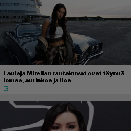
Laulaja Mirellan rantakuvat ovat täynnä
lomaa, aurinkoa ja iloa