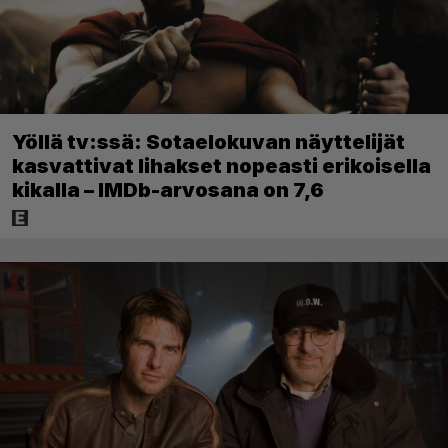
Yöllä tv:ssä: Sotaelokuvan näyttelijät
kasvattivat lihakset nopeasti erikoisella
kikalla – IMDb-arvosana on 7,6