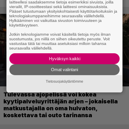
laitteellesi saadaksemme tietoja esimerkiksi sivuista, joilla
vierailit, IP-osoitteestasi sekä laitteesi ominaisuuksista.
Pääset tutustumaan yksityiskohtaisesti käyttötarkoituksiin ja
teknologiakumppaneihimme seuraavalla välilehdellä.
Hylkääminen voi vaikuttaa sivuston toimivuuteen ja
käytettävyyteen.
Jotkin teknologiamme voivat käsitellä tietoja myös ilman
suostumusta, jos niillä on siihen oikeutettu peruste. Voit
vastustaa tätä tai muuttaa asetuksiasi milloin tahansa
seuraavalla välilehdellä.
Hyväksyn kaikki
Omat valintani
Tietosuojakäytäntömme
Tulevassa ajopelissä voi kokea
kyytipalveluyrittäjän arjen – jokaisella
matkustajalla on oma hulvaton,
koskettava tai outo tarinansa