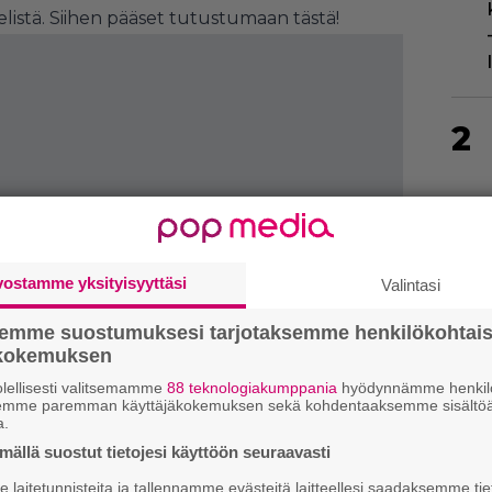
pelistä. Siihen pääset tutustumaan
tästä!
2
vostamme yksityisyyttäsi
Valintasi
3
semme suostumuksesi tarjotaksemme henkilökohtai
ökokemuksen
lellisesti valitsemamme
88 teknologiakumppania
hyödynnämme henkilö
semme paremman käyttäjäkokemuksen sekä kohdentaaksemme sisältöä
a.
ällä suostut tietojesi käyttöön seuraavasti
4
laitetunnisteita ja tallennamme evästeitä laitteellesi saadaksemme tie