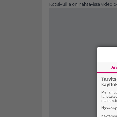
Kotisivuilla on nähtävissä video 
Ar
Tarvit
käytt
Me ja huo
tarjotak
mainoksi
Hyväksym
Käytämme 