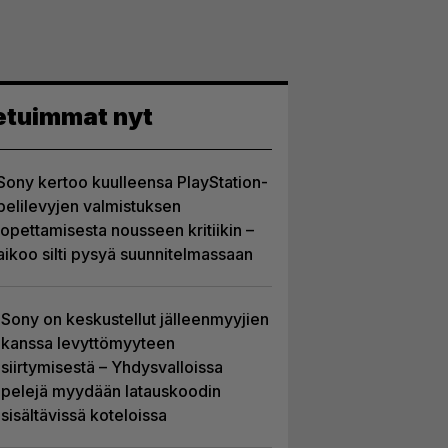
etuimmat nyt
Sony kertoo kuulleensa PlayStation-
pelilevyjen valmistuksen
lopettamisesta nousseen kritiikin –
aikoo silti pysyä suunnitelmassaan
Sony on keskustellut jälleenmyyjien
kanssa levyttömyyteen
siirtymisestä – Yhdysvalloissa
pelejä myydään latauskoodin
sisältävissä koteloissa