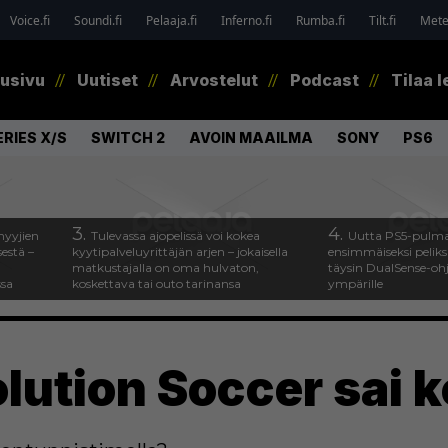
Voice.fi
Soundi.fi
Pelaaja.fi
Inferno.fi
Rumba.fi
Tilt.fi
Metel
tusivu
Uutiset
Arvostelut
Podcast
Tilaa l
RIES X/S
SWITCH 2
AVOIN MAAILMA
SONY
PS6
3.
4.
myyjien
Tulevassa ajopelissä voi kokea
Uutta PS5-pulma
estä –
kyytipalveluyrittäjän arjen – jokaisella
ensimmäiseksi peliksi
matkustajalla on oma hulvaton,
täysin DualSense-oh
ssa
koskettava tai outo tarinansa
ympärille
lution Soccer sai k