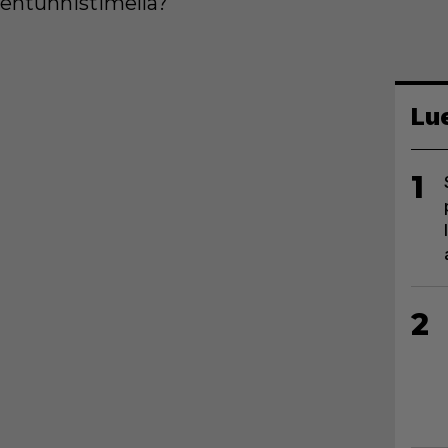
keentunnistimella?
Lu
1
2