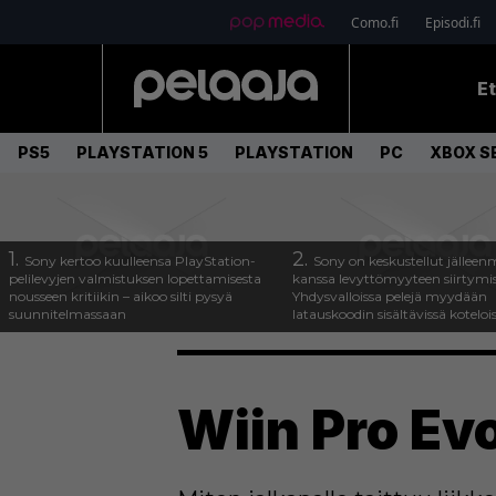
Como.fi
Episodi.fi
E
PS5
PLAYSTATION 5
PLAYSTATION
PC
XBOX SE
1.
2.
Sony kertoo kuulleensa PlayStation-
Sony on keskustellut jälleen
pelilevyjen valmistuksen lopettamisesta
kanssa levyttömyyteen siirtymis
nousseen kritiikin – aikoo silti pysyä
Yhdysvalloissa pelejä myydään
suunnitelmassaan
latauskoodin sisältävissä koteloi
Wiin Pro Evo