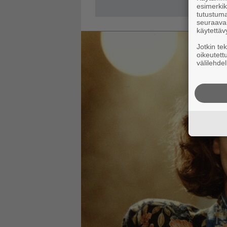
esimerkiks
tutustuma
seuraaval
käytettäv
Jotkin te
oikeutett
välilehdel