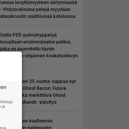
kanssa levyttömyyteen siirtymisestä
– Yhdysvalloissa pelejä myydään
latauskoodin sisältävissä koteloissa
Uutta PS5-pulmahyppelyä
kuvaillaan ensimmäiseksi peliksi,
joka on suunniteltu täysin
DualSense-ohjaimen kosketuslevyn
ympärille
Ghost Recon 25 vuotta: nappaa nyt
sen
ilmaiseksi Ghost Recon: Future
Soldier sekä merkittävä Ghost
Recon Wildlands -päivitys
tietoja
 ja
Sony kertoo kuulleensa
PlayStation-pelilevyjen
toja