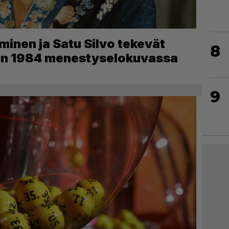
minen ja Satu Silvo tekevät
8
den 1984 menestyselokuvassa
9