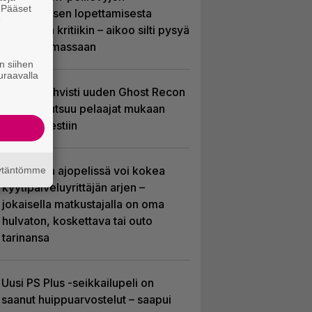
. Pääset
valmistuksen lopettamisesta
e
nousseen kritiikin – aikoo silti pysyä
suunnitelmassaan
n siihen
uraavalla
Ubisoft vahvisti uuden Ghost Recon
-pelin – kutsuu pelaajat mukaan
ennakkotestiin
Tulevassa ajopelissä voi kokea
äytäntömme
kyytipalveluyrittäjän arjen –
jokaisella matkustajalla on oma
hulvaton, koskettava tai outo
tarinansa
Uusi PS Plus -seikkailupeli on
saanut huippuarvostelut – saapui