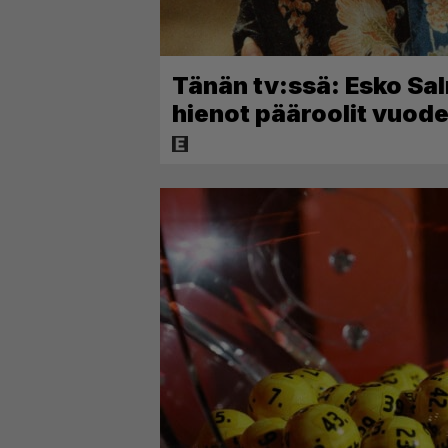
Tänän tv:ssä: Esko Sal
hienot pääroolit vuo