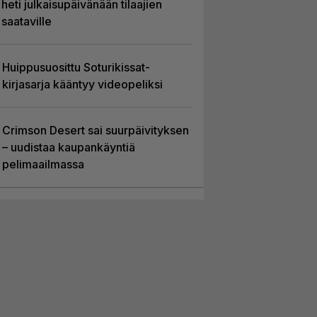
heti julkaisupäivänään tilaajien
saataville
Huippusuosittu Soturikissat-
kirjasarja kääntyy videopeliksi
Crimson Desert sai suurpäivityksen
– uudistaa kaupankäyntiä
pelimaailmassa