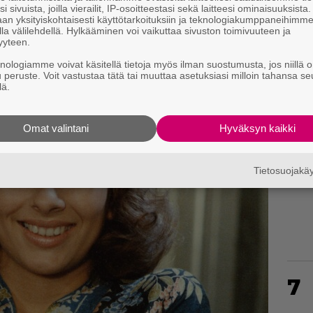
i sivuista, joilla vierailit, IP-osoitteestasi sekä laitteesi ominaisuuksista
an yksityiskohtaisesti käyttötarkoituksiin ja teknologiakumppaneihimm
la välilehdellä. Hylkääminen voi vaikuttaa sivuston toimivuuteen ja
yyteen.
knologiamme voivat käsitellä tietoja myös ilman suostumusta, jos niillä o
u peruste. Voit vastustaa tätä tai muuttaa asetuksiasi milloin tahansa se
lä.
5
Omat valintani
Hyväksyn kaikki
6
Tietosuojak
7