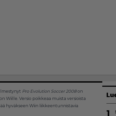
 ilmestynyt
Pro Evolution Soccer 2008
on
Lu
 Wiille. Versio poikkeaa muista versioista
tää hyväkseen Wiin liikkeentunnistavia
1