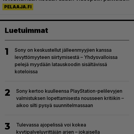
Luetuimmat
1
Sony on keskustellut jälleenmyyjien kanssa
levyttömyyteen siirtymisestä – Yhdysvalloissa
pelejä myydään latauskoodin sisältävissä
koteloissa
2
Sony kertoo kuulleensa PlayStation-pelilevyjen
valmistuksen lopettamisesta nousseen kritiikin –
aikoo silti pysyä suunnitelmassaan
3
Tulevassa ajopelissä voi kokea
kyytipalveluyrittäjän arjen – jokaisella