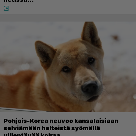
Pohjois-Korea neuvoo kansalaisiaan
selviämään helteistä syömällä
viilentävää koiraa