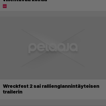
Wreckfest 2 sai rallienglannintäyteisen
trailerin