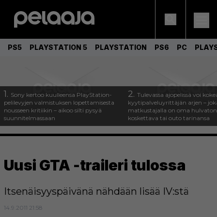
PS5
PLAYSTATION 5
PLAYSTATION
PS6
PC
PLAY
1.
2.
Sony kertoo kuulleensa PlayStation-
Tulevassa ajopelissä voi koke
pelilevyjen valmistuksen lopettamisesta
kyytipalveluyrittäjän arjen – joka
nousseen kritiikin – aikoo silti pysyä
matkustajalla on oma hulvaton
suunnitelmassaan
koskettava tai outo tarinansa
Uusi GTA -traileri tulossa
Itsenäisyyspäivänä nähdään lisää IV:stä
14.9.2011 21:58