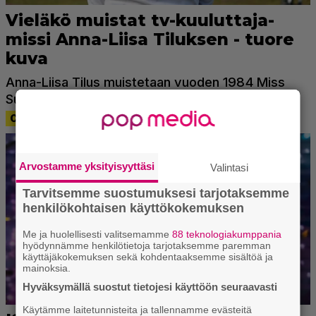
Arvostamme yksityisyyttäsi
Valintasi
Tarvitsemme suostumuksesi tarjotaksemme
henkilökohtaisen käyttökokemuksen
Me ja huolellisesti valitsemamme
88 teknologiakumppania
hyödynnämme henkilötietoja tarjotaksemme paremman
käyttäjäkokemuksen sekä kohdentaaksemme sisältöä ja
mainoksia.
Hyväksymällä suostut tietojesi käyttöön seuraavasti
Käytämme laitetunnisteita ja tallennamme evästeitä