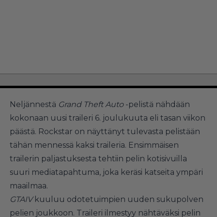
Neljännestä
Grand Theft Auto
-pelistä nähdään
kokonaan uusi traileri 6. joulukuuta eli tasan viikon
päästä. Rockstar on näyttänyt tulevasta pelistään
tähän mennessä kaksi traileria. Ensimmäisen
trailerin paljastuksesta tehtiin pelin kotisivuilla
suuri mediatapahtuma, joka keräsi katseita ympäri
maailmaa.
GTAIV
kuuluu odotetuimpien uuden sukupolven
pelien joukkoon. Traileri ilmestyy nähtäväksi pelin