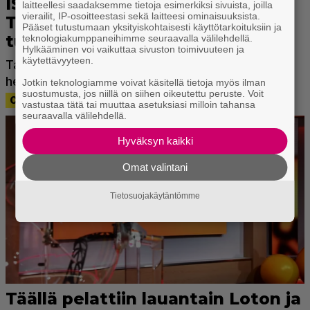
laitteellesi saadaksemme tietoja esimerkiksi sivuista, joilla
vierailit, IP-osoitteestasi sekä laitteesi ominaisuuksista.
Pääset tutustumaan yksityiskohtaisesti käyttötarkoituksiin ja
teknologiakumppaneihimme seuraavalla välilehdellä.
Hylkääminen voi vaikuttaa sivuston toimivuuteen ja
käytettävyyteen.
Jotkin teknologiamme voivat käsitellä tietoja myös ilman
suostumusta, jos niillä on siihen oikeutettu peruste. Voit
vastustaa tätä tai muuttaa asetuksiasi milloin tahansa
seuraavalla välilehdellä.
Hyväksyn kaikki
Omat valintani
Tietosuojakäytäntömme