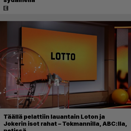
sydämellä”
Täällä pelattiin lauantain Loton ja
Jokerin isot rahat – Tokmannilla, ABC:lla,
netissä…