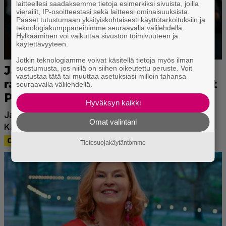
laitteellesi saadaksemme tietoja esimerkiksi sivuista, joilla
vierailit, IP-osoitteestasi sekä laitteesi ominaisuuksista.
Pääset tutustumaan yksityiskohtaisesti käyttötarkoituksiin ja
teknologiakumppaneihimme seuraavalla välilehdellä.
Hylkääminen voi vaikuttaa sivuston toimivuuteen ja
käytettävyyteen.
Jotkin teknologiamme voivat käsitellä tietoja myös ilman
suostumusta, jos niillä on siihen oikeutettu peruste. Voit
vastustaa tätä tai muuttaa asetuksiasi milloin tahansa
seuraavalla välilehdellä.
Hyväksyn kaikki
Omat valintani
Tietosuojakäytäntömme