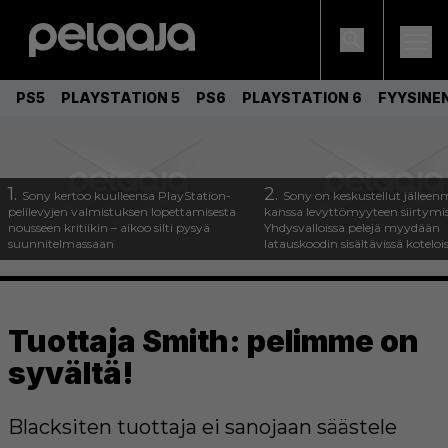
PS5
PLAYSTATION 5
PS6
PLAYSTATION 6
FYYSINE
1.
2.
Sony kertoo kuulleensa PlayStation-
Sony on keskustellut jälleen
pelilevyjen valmistuksen lopettamisesta
kanssa levyttömyyteen siirtymis
nousseen kritiikin – aikoo silti pysyä
Yhdysvalloissa pelejä myydään
suunnitelmassaan
latauskoodin sisältävissä koteloi
Tuottaja Smith: pelimme on
syvältä!
Blacksiten tuottaja ei sanojaan säästele