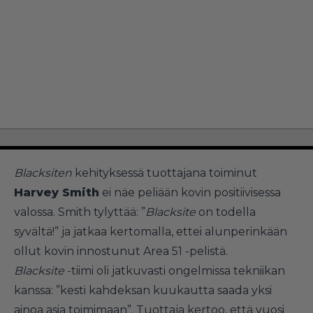
Blacksiten
kehityksessä tuottajana toiminut
Harvey Smith
ei näe peliään kovin positiivisessa
valossa. Smith tylyttää: ”
Blacksite
on todella
syvältä!” ja jatkaa kertomalla, ettei alunperinkään
ollut kovin innostunut Area 51 -pelistä.
Blacksite
-tiimi oli jatkuvasti ongelmissa tekniikan
kanssa: ”kesti kahdeksan kuukautta saada yksi
ainoa asia toimimaan”. Tuottaja kertoo, että vuosi