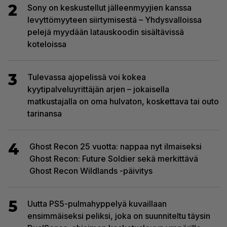
2
Sony on keskustellut jälleenmyyjien kanssa
levyttömyyteen siirtymisestä – Yhdysvalloissa
pelejä myydään latauskoodin sisältävissä
koteloissa
3
Tulevassa ajopelissä voi kokea
kyytipalveluyrittäjän arjen – jokaisella
matkustajalla on oma hulvaton, koskettava tai outo
tarinansa
4
Ghost Recon 25 vuotta: nappaa nyt ilmaiseksi
Ghost Recon: Future Soldier sekä merkittävä
Ghost Recon Wildlands -päivitys
5
Uutta PS5-pulmahyppelyä kuvaillaan
ensimmäiseksi peliksi, joka on suunniteltu täysin