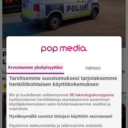
Arvostamme yksityisyyttäsi
Valintasi
Tarvitsemme suostumuksesi tarjotaksemme
henkilökohtaisen käyttökokemuksen
Me ja huolellisesti valitsemamme
88 teknologiakumppania
hyödynnämme henkilötietoja tarjotaksemme paremman
käyttäjäkokemuksen sekä kohdentaaksemme sisältöä ja
mainoksia.
Hyväksymällä suostut tietojesi käyttöön seuraavasti
Käytämme laitetunnisteita ja tallennamme evästeitä