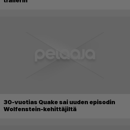
trailerin
30-vuotias Quake sai uuden episodin
Wolfenstein-kehittäjiltä