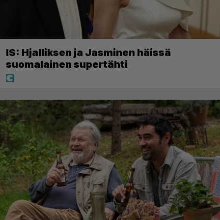
IS: Hjalliksen ja Jasminen häissä
suomalainen supertähti