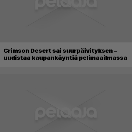
Crimson Desert sai suurpäivityksen –
uudistaa kaupankäyntiä pelimaailmassa