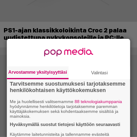
PS1-ajan klassikkoloikinta Croc 2 palaa
uudistettuna nykykonsoleille ja PC:lle
Arvostamme yksityisyyttäsi
Valintasi
Tarvitsemme suostumuksesi tarjotaksemme
henkilökohtaisen käyttökokemuksen
Me ja huolellisesti valitsemamme
88 teknologiakumppania
hyödynnämme henkilötietoja tarjotaksemme paremman
käyttäjäkokemuksen sekä kohdentaaksemme sisältöä ja
mainoksia.
Hyväksymällä suostut tietojesi käyttöön seuraavasti
Käytämme laitetunnisteita ja tallennamme evästeitä