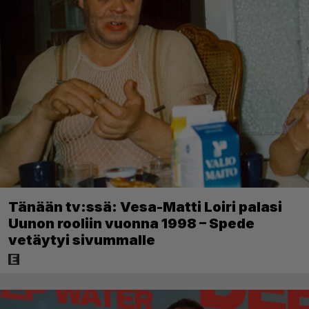
Tänään tv:ssä: Vesa-Matti Loiri palasi
Uunon rooliin vuonna 1998 – Spede
vetäytyi sivummalle