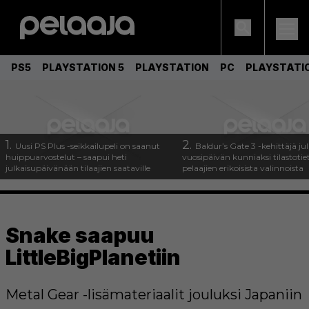
PS5
PLAYSTATION 5
PLAYSTATION
PC
PLAYSTATI
1.
2.
Uusi PS Plus -seikkailupeli on saanut
Baldur’s Gate 3 -kehittäjä jul
huippuarvostelut – saapui heti
vuosipäivän kunniaksi tilastotie
julkaisupäivänään tilaajien saataville
pelaajien erikoisista valinnoista
Snake saapuu
LittleBigPlanetiin
Metal Gear -lisämateriaalit jouluksi Japaniin