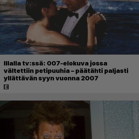
Illalla tv:ssä: 007-elokuva jossa
vältettiin petipuuhia – päätähti paljasti
yllättävän syyn vuonna 2007