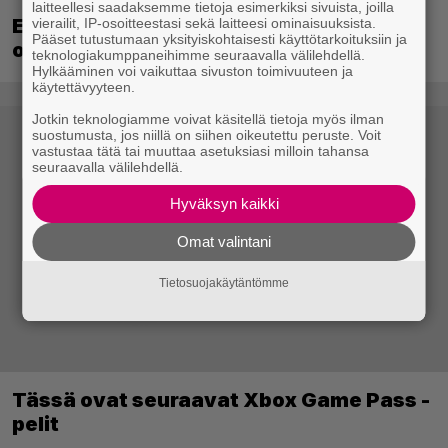
laitteellesi saadaksemme tietoja esimerkiksi sivuista, joilla
EA myytiin Saudi-Arabiaan – yhtiöltä
vierailit, IP-osoitteestasi sekä laitteesi ominaisuuksista.
Pääset tutustumaan yksityiskohtaisesti käyttötarkoituksiin ja
odotetaan massairtisanomisia
teknologiakumppaneihimme seuraavalla välilehdellä.
Hylkääminen voi vaikuttaa sivuston toimivuuteen ja
käytettävyyteen.
Jotkin teknologiamme voivat käsitellä tietoja myös ilman
suostumusta, jos niillä on siihen oikeutettu peruste. Voit
vastustaa tätä tai muuttaa asetuksiasi milloin tahansa
seuraavalla välilehdellä.
Hyväksyn kaikki
Omat valintani
Tietosuojakäytäntömme
Tässä ovat seuraavat Xbox Game Pass -
pelit