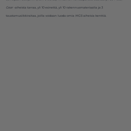
Gear
-aiheista tarraa, yli 10 esinettä, yli 10 rakennusmateriaalia ja 3
taustamusiikkiraitaa, joilla voidaan luoda omia
MGS
-aiheisia kenttiä.