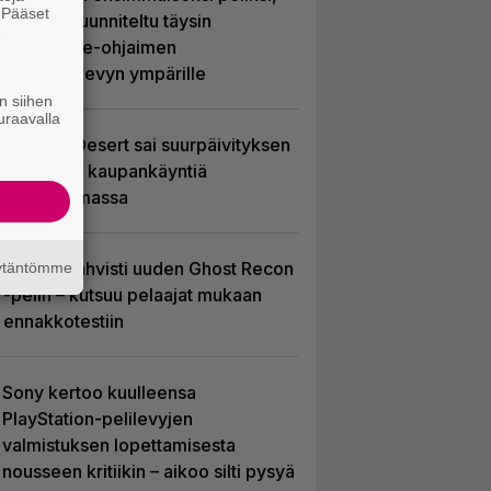
. Pääset
joka on suunniteltu täysin
e
DualSense-ohjaimen
kosketuslevyn ympärille
n siihen
uraavalla
Crimson Desert sai suurpäivityksen
– uudistaa kaupankäyntiä
pelimaailmassa
Ubisoft vahvisti uuden Ghost Recon
äytäntömme
-pelin – kutsuu pelaajat mukaan
ennakkotestiin
Sony kertoo kuulleensa
PlayStation-pelilevyjen
valmistuksen lopettamisesta
nousseen kritiikin – aikoo silti pysyä