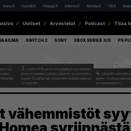
Voice.fi
Soundi.fi
Pelaaja.fi
Inferno.fi
Rumba.fi
Tilt.fi
Metel
tusivu
Uutiset
Arvostelut
Podcast
Tilaa l
MAAILMA
SWITCH 2
SONY
XBOX SERIES X/S
PS PL
3.
paa nyt
Uutta PS5-pulmahyppelyä kuvaillaan
4.
oldier
ensimmäiseksi peliksi, joka on suunniteltu
Ubisoft vahvisti
ldlands -
täysin DualSense-ohjaimen kosketuslevyn
pelin – kutsuu pela
ympärille
ennakkotestiin
t vähemmistöt syy
 Homea syrjinnästä