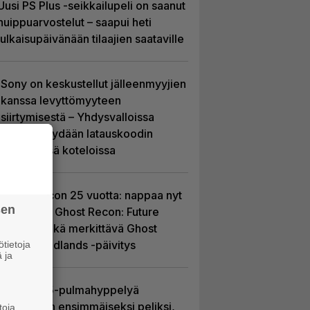
Uusi PS Plus -seikkailupeli on saanut
huippuarvostelut – saapui heti
julkaisupäivänään tilaajien saataville
Sony on keskustellut jälleenmyyjien
kanssa levyttömyyteen
siirtymisestä – Yhdysvalloissa
pelejä myydään latauskoodin
sisältävissä koteloissa
Ghost Recon 25 vuotta: nappaa nyt
sen
ilmaiseksi Ghost Recon: Future
Soldier sekä merkittävä Ghost
Recon Wildlands -päivitys
tietoja
 ja
Uutta PS5-pulmahyppelyä
kuvaillaan ensimmäiseksi peliksi,
toja