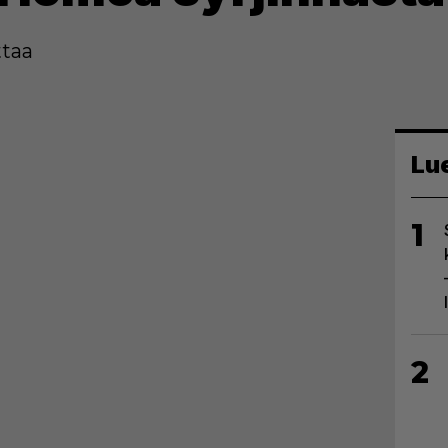
taa
Lu
1
2