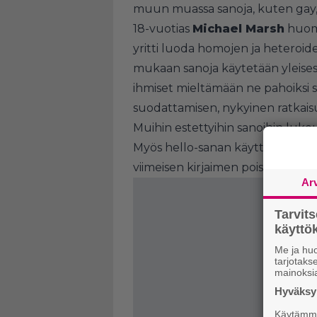
muun muassa sanoja, kuten gay, l
18-vuotias
Michael Marsh
huoma
yritti luoda homojen ja heteroide
mukaan sanoja käytetään yleisest
ihmiset mieltämään ne pahoiksi 
suodattamisen, nykyinen ratkais
Muihin estettyihin sanoihin lukeu
Myös hello-sanan käyttö on rapo
viimeisen kirjaimen poistaminen
Ar
Tarvit
käytt
Me ja huo
tarjotak
mainoksi
Hyväksym
Käytämme 