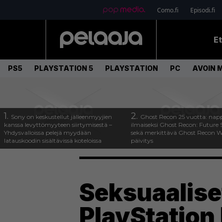
Como.fi
Episodi.fi
E
PS5
PLAYSTATION 5
PLAYSTATION
PC
AVOIN 
1.
2.
Sony on keskustellut jälleenmyyjien
Ghost Recon 25 vuotta: nap
kanssa levyttömyyteen siirtymisestä –
ilmaiseksi Ghost Recon: Future S
Yhdysvalloissa pelejä myydään
sekä merkittävä Ghost Recon Wi
latauskoodin sisältävissä koteloissa
päivitys
Seksuaalise
PlayStation