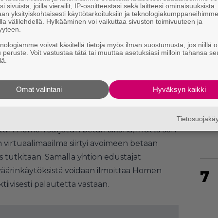
i sivuista, joilla vierailit, IP-osoitteestasi sekä laitteesi ominaisuuksista
an yksityiskohtaisesti käyttötarkoituksiin ja teknologiakumppaneihimm
la välilehdellä. Hylkääminen voi vaikuttaa sivuston toimivuuteen ja
yyteen.
knologiamme voivat käsitellä tietoja myös ilman suostumusta, jos niillä o
u peruste. Voit vastustaa tätä tai muuttaa asetuksiasi milloin tahansa se
lä.
5
Omat valintani
Hyväksyn kaikki
6
Tietosuojak
iin Homen suljetun betan aikana, mutta sen
un virtuaalimaailma siirtyi avoimeen betaan
is tutkitaan. Samalla yhtiön edustajat
 väärinkäytöksistä voidaan ilmoittaa Homen
7
tiivisesti palautetta vastaan.