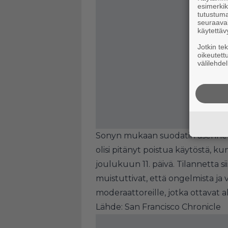
esimerkiks
tutustuma
seuraaval
käytettäv
Jotkin te
oikeutett
välilehdel
Sonyn mukaan suodatin asennett
olisi pitänyt poistua käytöstä, k
joulukuun 11. päivä. Tilannetta si
muistuttivat, että ongelmista ja
moderaattoreille, jotka ottavat ak
Lähde:
San Francisco Chronicle