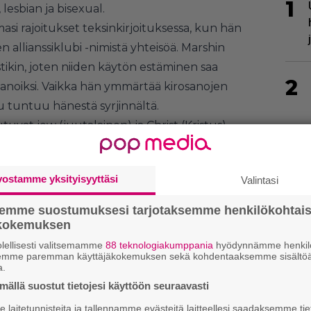
1
esbian ja bisexual.
si rajoitukset teksinkirjoituksessa, kun hän
n allianssiklubi -nimistä yhteisöä. Marshin
ikin, joten niiden käytön estäminen saa
2
sanoiksi. Vaikka hän ymmärtää kirosanojen
u tuntuu hänestä syrjinnältä.
tuvat jew (juutalainen) ja Christ (Kristus).
rttien mukaan estetty, todennäköisesti koska
 muuttaa sanan luonnetta melkoisesti.
vostamme yksityisyyttäsi
Valintasi
3
semme suostumuksesi tarjotaksemme henkilökohtai
ökokemuksen
lellisesti valitsemamme
88 teknologiakumppania
hyödynnämme henkilö
semme paremman käyttäjäkokemuksen sekä kohdentaaksemme sisältöä
a.
ällä suostut tietojesi käyttöön seuraavasti
4
laitetunnisteita ja tallennamme evästeitä laitteellesi saadaksemme tie