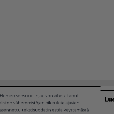
a Homen sensuurilinjaus on aiheuttanut
Lu
alisten vähemmistöjen oikeuksia ajavien
sennettu tekstisuodatin estää käyttämästä