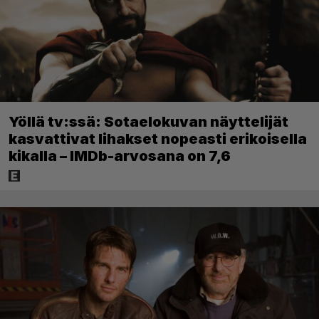
Yöllä tv:ssä: Sotaelokuvan näyttelijät
kasvattivat lihakset nopeasti erikoisella
kikalla – IMDb-arvosana on 7,6