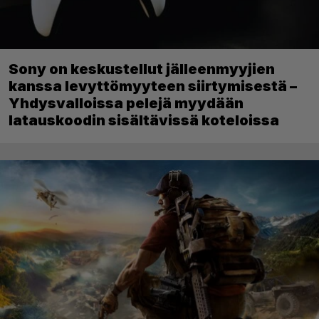
Sony on keskustellut jälleenmyyjien
kanssa levyttömyyteen siirtymisestä –
Yhdysvalloissa pelejä myydään
latauskoodin sisältävissä koteloissa