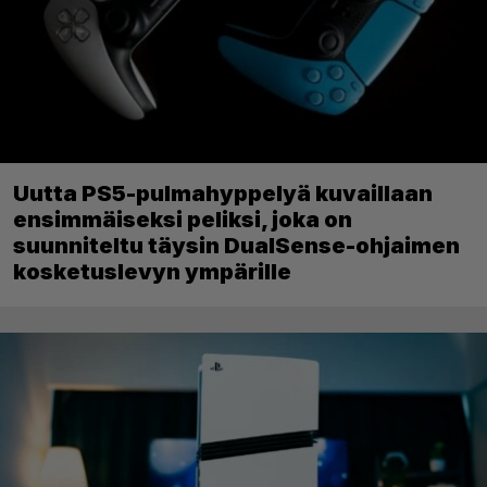
Uutta PS5-pulmahyppelyä kuvaillaan
ensimmäiseksi peliksi, joka on
suunniteltu täysin DualSense-ohjaimen
kosketuslevyn ympärille