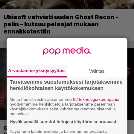
Ubisoft vahvisti uuden Ghost Recon -
pelin – kutsuu pelaajat mukaan
ennakkotestiin
Arvostamme yksityisyyttäsi
Valintasi
Tarvitsemme suostumuksesi tarjotaksemme
henkilökohtaisen käyttökokemuksen
Me ja huolellisesti valitsemamme
88 teknologiakumppania
hyödynnämme henkilötietoja tarjotaksemme paremman
käyttäjäkokemuksen sekä kohdentaaksemme sisältöä ja
mainoksia.
Hyväksymällä suostut tietojesi käyttöön seuraavasti
Ghost Recon 25 vuotta: nappaa nyt
Käytämme laitetunnisteita ja tallennamme evästeitä