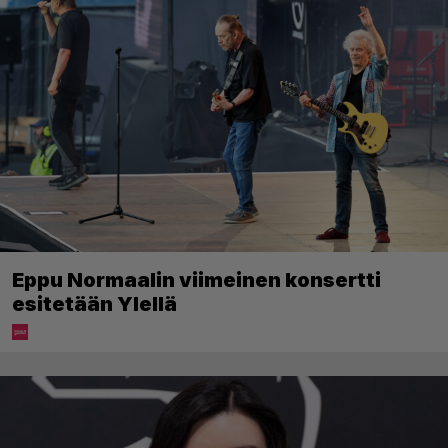
Eppu Normaalin viimeinen konsertti
esitetään Ylellä