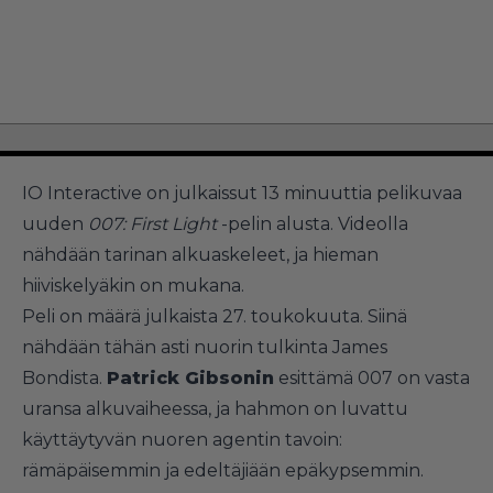
IO Interactive on julkaissut 13 minuuttia pelikuvaa
uuden
007: First Light
-pelin alusta. Videolla
nähdään tarinan alkuaskeleet, ja hieman
hiiviskelyäkin on mukana.
Peli on määrä julkaista 27. toukokuuta. Siinä
nähdään tähän asti nuorin tulkinta James
Bondista.
Patrick Gibsonin
esittämä 007 on vasta
uransa alkuvaiheessa, ja hahmon on luvattu
käyttäytyvän nuoren agentin tavoin:
rämäpäisemmin ja edeltäjiään epäkypsemmin.