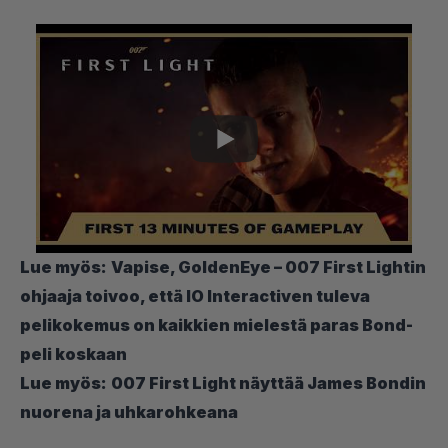
Lue myös:
Vapise, GoldenEye – 007 First Lightin
ohjaaja toivoo, että IO Interactiven tuleva
pelikokemus on kaikkien mielestä paras Bond-
peli koskaan
Lue myös:
007 First Light näyttää James Bondin
nuorena ja uhkarohkeana