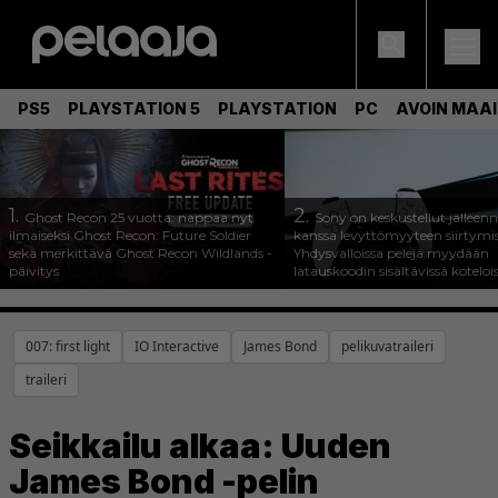
PS5
PLAYSTATION 5
PLAYSTATION
PC
AVOIN MAA
1.
2.
Ghost Recon 25 vuotta: nappaa nyt
Sony on keskustellut jälleen
ilmaiseksi Ghost Recon: Future Soldier
kanssa levyttömyyteen siirtymis
sekä merkittävä Ghost Recon Wildlands -
Yhdysvalloissa pelejä myydään
päivitys
latauskoodin sisältävissä koteloi
007: first light
IO Interactive
James Bond
pelikuvatraileri
traileri
Seikkailu alkaa: Uuden
James Bond -pelin