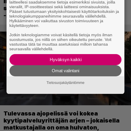
ilmaiseksi Ghost Recon: Future Soldier
laitteellesi saadaksemme tietoja esimerkiksi sivuista, joilla
vierailit, IP-osoitteestasi sekä laitteesi ominaisuuksista.
sekä merkittävä Ghost Recon Wildlands
Pääset tutustumaan yksityiskohtaisesti käyttötarkoituksiin ja
-päivitys
teknologiakumppaneihimme seuraavalla välilehdellä.
Hylkääminen voi vaikuttaa sivuston toimivuuteen ja
käytettävyyteen.
Jotkin teknologiamme voivat käsitellä tietoja myös ilman
suostumusta, jos niillä on siihen oikeutettu peruste. Voit
vastustaa tätä tai muuttaa asetuksiasi milloin tahansa
seuraavalla välilehdellä.
Hyväksyn kaikki
Omat valintani
Tietosuojakäytäntömme
Tulevassa ajopelissä voi kokea
kyytipalveluyrittäjän arjen – jokaisella
matkustajalla on oma hulvaton,