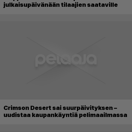
julkaisupäivänään tilaajien saataville
Crimson Desert sai suurpäivityksen –
uudistaa kaupankäyntiä pelimaailmassa