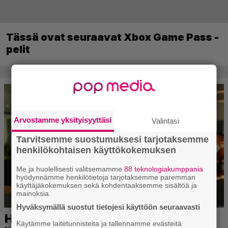
Tässä ovat seuraavat Xbox Game Pass -
pelit
Arvostamme yksityisyyttäsi
Valintasi
Tarvitsemme suostumuksesi tarjotaksemme
henkilökohtaisen käyttökokemuksen
Me ja huolellisesti valitsemamme
88 teknologiakumppania
hyödynnämme henkilötietoja tarjotaksemme paremman
käyttäjäkokemuksen sekä kohdentaaksemme sisältöä ja
mainoksia.
Hyväksymällä suostut tietojesi käyttöön seuraavasti
Käytämme laitetunnisteita ja tallennamme evästeitä