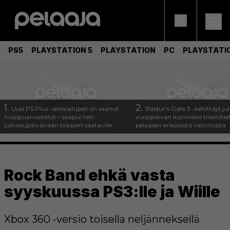
PS5
PLAYSTATION 5
PLAYSTATION
PC
PLAYSTATI
1.
2.
Uusi PS Plus -seikkailupeli on saanut
Baldur’s Gate 3 -kehittäjä jul
huippuarvostelut – saapui heti
vuosipäivän kunniaksi tilastotie
julkaisupäivänään tilaajien saataville
pelaajien erikoisista valinnoista
Rock Band ehkä vasta
syyskuussa PS3:lle ja Wiille
Xbox 360 -versio toisella neljänneksellä