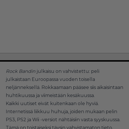
Rock Bandin
julkaisu on vahvistettu: peli
julkaistaan Euroopassa vuoden toisella
neljänneksellä. Rokkaamaan pääsee siis aikaisintaan
huhtikuussa ja viimeistään kesäkuussa.
Kaikki uutiset eivät kuitenkaan ole hyviä.
Internetissä liikkuu huhuja, joiden mukaan pelin
PS3, PS2 ja Wii -versiot nähtäisiin vasta syyskuussa.
Tämä on toistaiseksi täysin vahvistamaton tieto,