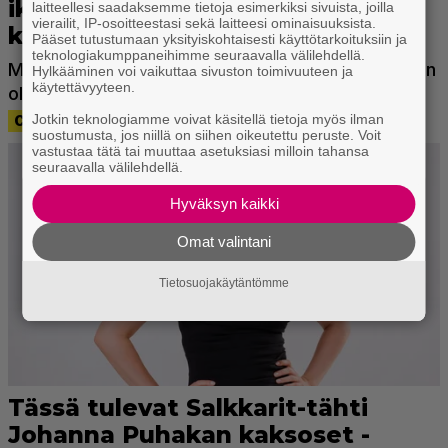
laitteellesi saadaksemme tietoja esimerkiksi sivuista, joilla
vierailit, IP-osoitteestasi sekä laitteesi ominaisuuksista.
Pääset tutustumaan yksityiskohtaisesti käyttötarkoituksiin ja
teknologiakumppaneihimme seuraavalla välilehdellä.
Hylkääminen voi vaikuttaa sivuston toimivuuteen ja
käytettävyyteen.
Jotkin teknologiamme voivat käsitellä tietoja myös ilman
suostumusta, jos niillä on siihen oikeutettu peruste. Voit
vastustaa tätä tai muuttaa asetuksiasi milloin tahansa
seuraavalla välilehdellä.
Hyväksyn kaikki
Omat valintani
Tietosuojakäytäntömme