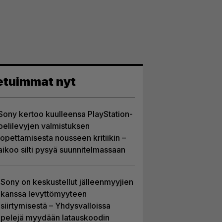
etuimmat nyt
Sony kertoo kuulleensa PlayStation-
pelilevyjen valmistuksen
lopettamisesta nousseen kritiikin –
aikoo silti pysyä suunnitelmassaan
Sony on keskustellut jälleenmyyjien
kanssa levyttömyyteen
siirtymisestä – Yhdysvalloissa
pelejä myydään latauskoodin