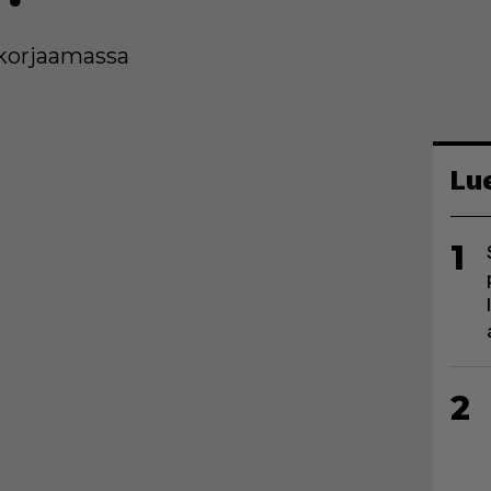
n korjaamassa
Lu
1
2