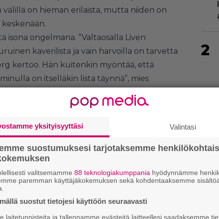
 välillä on hieman erilaista, mutta niiden on
ä keskenään.
ä isona ongelmana. ”Valtaosalla Liven
2
ruinen kaverilista ja vain harvoilla on tarvetta
berg kertoo. Hän kuitenkin myöntää, että
”minulla on itselläkin lista täynnä”, mies
3
vostamme yksityisyyttäsi
Valintasi
semme suostumuksesi tarjotaksemme henkilökohtai
ökokemuksen
lellisesti valitsemamme
88 teknologiakumppania
hyödynnämme henkilö
semme paremman käyttäjäkokemuksen sekä kohdentaaksemme sisältöä
a.
ällä suostut tietojesi käyttöön seuraavasti
4
laitetunnisteita ja tallennamme evästeitä laitteellesi saadaksemme tie