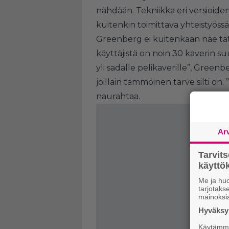
nähdään. Tekniikka eri versioiden
kuitenkin toimittava yhteistyöss
Greenberg ei kuitenkaan näe tät
käyttäjistä on noin 30 kaverin suu
yli sadalle pelikaverille”, Green
joillain tämmöinen tarve silti on: 
naurahtaa.
Ar
Tarvit
käytt
Me ja huo
tarjotak
mainoksi
Hyväksym
Käytämme 