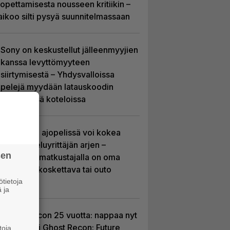
lopettamisesta nousseen kritiikin –
aikoo silti pysyä suunnitelmassaan
Sony on keskustellut jälleenmyyjien
kanssa levyttömyyteen
siirtymisestä – Yhdysvalloissa
pelejä myydään latauskoodin
sisältävissä koteloissa
Tulevassa ajopelissä voi kokea
kyytipalveluyrittäjän arjen –
sen
jokaisella matkustajalla on oma
hulvaton, koskettava tai outo
tarinansa
tietoja
 ja
Ghost Recon 25 vuotta: nappaa nyt
ilmaiseksi Ghost Recon: Future
toja