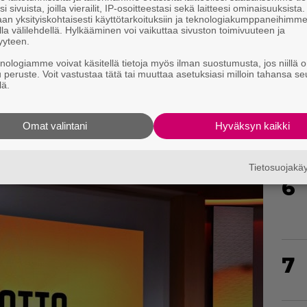
i sivuista, joilla vierailit, IP-osoitteestasi sekä laitteesi ominaisuuksista
an yksityiskohtaisesti käyttötarkoituksiin ja teknologiakumppaneihimm
la välilehdellä. Hylkääminen voi vaikuttaa sivuston toimivuuteen ja
yyteen.
knologiamme voivat käsitellä tietoja myös ilman suostumusta, jos niillä o
5
u peruste. Voit vastustaa tätä tai muuttaa asetuksiasi milloin tahansa se
lä.
Omat valintani
Hyväksyn kaikki
Tietosuojak
6
7