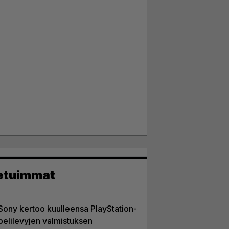
etuimmat
Sony kertoo kuulleensa PlayStation-
pelilevyjen valmistuksen