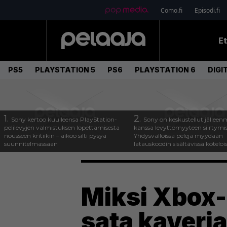
Como.fi
Episodi.fi
E
PS5
PLAYSTATION 5
PS6
PLAYSTATION 6
DIGI
1.
2.
Sony kertoo kuulleensa PlayStation-
Sony on keskustellut jälleen
pelilevyjen valmistuksen lopettamisesta
kanssa levyttömyyteen siirtymis
nousseen kritiikin – aikoo silti pysyä
Yhdysvalloissa pelejä myydään
suunnitelmassaan
latauskoodin sisältävissä koteloi
Miksi Xbox-
sata kaveri