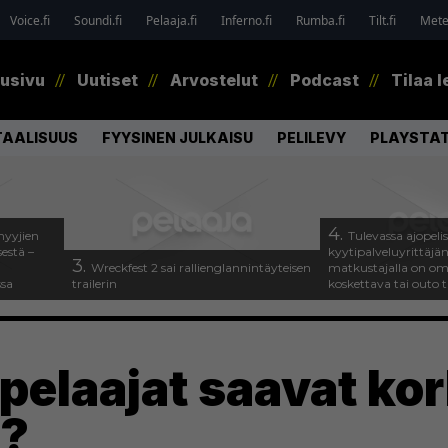
Voice.fi
Soundi.fi
Pelaaja.fi
Inferno.fi
Rumba.fi
Tilt.fi
Metel
tusivu
Uutiset
Arvostelut
Podcast
Tilaa l
TAALISUUS
FYYSINEN JULKAISU
PELILEVY
PLAYSTAT
4.
myyjien
Tulevassa ajopeli
estä –
kyytipalveluyrittäjän 
3.
Wreckfest 2 sai rallienglannintäyteisen
matkustajalla on om
ssa
trailerin
koskettava tai outo 
pelaajat saavat ko
a?