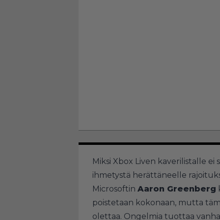
Miksi Xbox Liven kaverilistalle ei
ihmetystä herättäneelle rajoituks
Microsoftin
Aaron Greenberg
k
poistetaan kokonaan, mutta tämä e
olettaa. Ongelmia tuottaa vanhan 