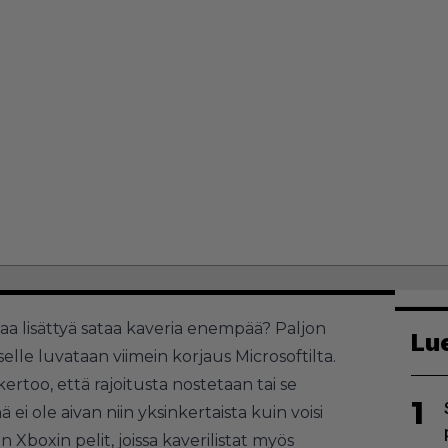
 saa lisättyä sataa kaveria enempää? Paljon
Lu
elle luvataan viimein korjaus Microsoftilta.
ertoo, että rajoitusta nostetaan tai se
1
i ole aivan niin yksinkertaista kuin voisi
Xboxin pelit, joissa kaverilistat myös