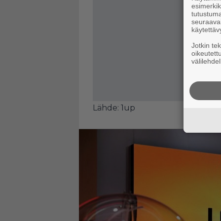
esimerkiks
tutustuma
seuraaval
käytettäv
Jotkin te
oikeutett
välilehdel
Lähde:
1up