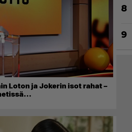
8
9
in Loton ja Jokerin isot rahat –
 netissä…