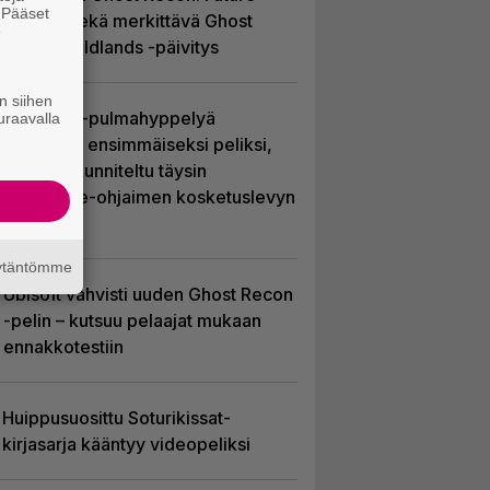
. Pääset
Soldier sekä merkittävä Ghost
e
Recon Wildlands -päivitys
n siihen
Uutta PS5-pulmahyppelyä
uraavalla
kuvaillaan ensimmäiseksi peliksi,
joka on suunniteltu täysin
DualSense-ohjaimen kosketuslevyn
ympärille
äytäntömme
Ubisoft vahvisti uuden Ghost Recon
-pelin – kutsuu pelaajat mukaan
ennakkotestiin
Huippusuosittu Soturikissat-
kirjasarja kääntyy videopeliksi