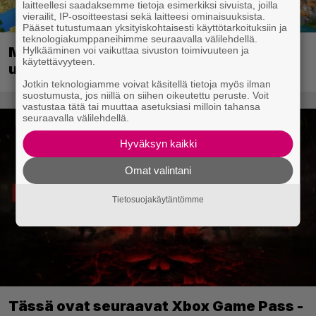
laitteellesi saadaksemme tietoja esimerkiksi sivuista, joilla
vierailit, IP-osoitteestasi sekä laitteesi ominaisuuksista.
Pääset tutustumaan yksityiskohtaisesti käyttötarkoituksiin ja
teknologiakumppaneihimme seuraavalla välilehdellä.
Minecraft saapuu Switch 2:lle
Hylkääminen voi vaikuttaa sivuston toimivuuteen ja
käytettävyyteen.
uudistetulla grafiikalla
Jotkin teknologiamme voivat käsitellä tietoja myös ilman
suostumusta, jos niillä on siihen oikeutettu peruste. Voit
vastustaa tätä tai muuttaa asetuksiasi milloin tahansa
seuraavalla välilehdellä.
Hyväksyn kaikki
Omat valintani
Tietosuojakäytäntömme
Tässä ovat seuraavat Xbox Game Pass -