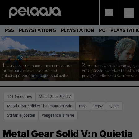
PS5
PLAYSTATION 5
PLAYSTATION
PC
PLAYSTATI
1.
2.
Uusi PS Plus -seikkailupeli on saanut
Baldur’s Gate 3 -kehittäjä jul
huippuarvostelut – saapui heti
vuosipäivän kunniaksi tilastotie
julkaisupäivänään tilaajien saataville
pelaajien erikoisista valinnoista
101 Industries
Metal Gear Solid V
Metal Gear Solid V: The Phantom Pain
mgs
mgsv
Quiet
Stefanie Joosten
vengeance is mine
Metal Gear Solid V:n Quietia