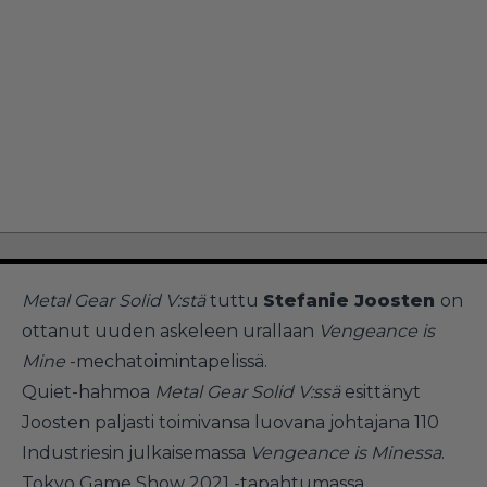
Metal Gear Solid V:stä
tuttu
Stefanie Joosten
on
ottanut uuden askeleen urallaan
Vengeance is
Mine
-mechatoimintapelissä.
Quiet-hahmoa
Metal Gear Solid V:ssä
esittänyt
Joosten paljasti toimivansa luovana johtajana 110
Industriesin julkaisemassa
Vengeance is Minessa
.
Tokyo Game Show 2021 -tapahtumassa