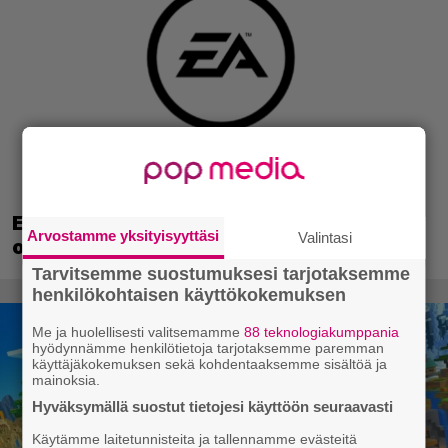
EA myytiin Saudi-Arabiaan – yhtiöltä
Arvostamme yksityisyyttäsi
Valintasi
odotetaan massairtisanomisia
Tarvitsemme suostumuksesi tarjotaksemme
henkilökohtaisen käyttökokemuksen
Me ja huolellisesti valitsemamme
88 teknologiakumppania
hyödynnämme henkilötietoja tarjotaksemme paremman
käyttäjäkokemuksen sekä kohdentaaksemme sisältöä ja
mainoksia.
Hyväksymällä suostut tietojesi käyttöön seuraavasti
Käytämme laitetunnisteita ja tallennamme evästeitä