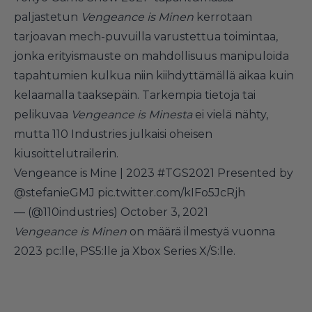
paljastetun
Vengeance is Minen
kerrotaan
tarjoavan mech-puvuilla varustettua toimintaa,
jonka erityismauste on mahdollisuus manipuloida
tapahtumien kulkua niin kiihdyttämällä aikaa kuin
kelaamalla taaksepäin. Tarkempia tietoja tai
pelikuvaa
Vengeance is Minesta
ei vielä nähty,
mutta 110 Industries julkaisi oheisen
kiusoittelutrailerin.
Vengeance is Mine | 2023
#TGS2021
Presented by
@stefanieGMJ
pic.twitter.com/kIFo5JcRjh
— (@110industries)
October 3, 2021
Vengeance is Minen
on määrä ilmestyä vuonna
2023 pc:lle, PS5:lle ja Xbox Series X/S:lle.