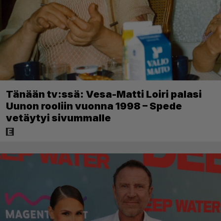
Tänään tv:ssä: Vesa-Matti Loiri palasi
Uunon rooliin vuonna 1998 – Spede
vetäytyi sivummalle