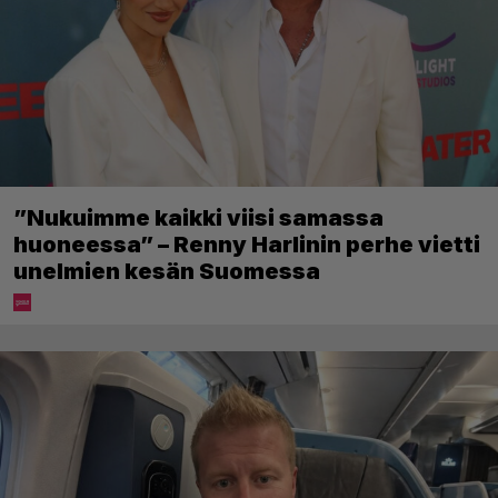
”Nukuimme kaikki viisi samassa
huoneessa” – Renny Harlinin perhe vietti
unelmien kesän Suomessa