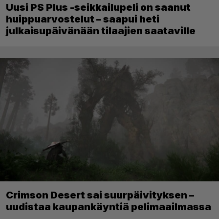
Uusi PS Plus -seikkailupeli on saanut
huippuarvostelut – saapui heti
julkaisupäivänään tilaajien saataville
Crimson Desert sai suurpäivityksen –
uudistaa kaupankäyntiä pelimaailmassa