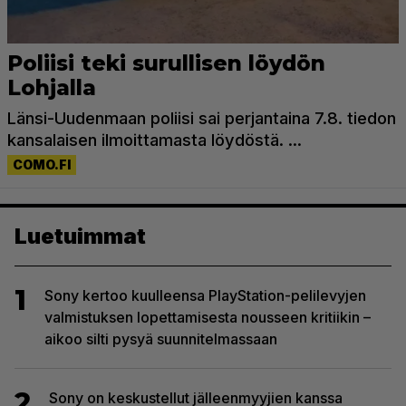
Luetuimmat
1
Sony kertoo kuulleensa PlayStation-pelilevyjen
valmistuksen lopettamisesta nousseen kritiikin –
aikoo silti pysyä suunnitelmassaan
2
Sony on keskustellut jälleenmyyjien kanssa