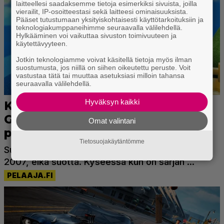
laitteellesi saadaksemme tietoja esimerkiksi sivuista, joilla
vierailit, IP-osoitteestasi sekä laitteesi ominaisuuksista.
Pääset tutustumaan yksityiskohtaisesti käyttötarkoituksiin ja
teknologiakumppaneihimme seuraavalla välilehdellä.
Hylkääminen voi vaikuttaa sivuston toimivuuteen ja
käytettävyyteen.
Jotkin teknologiamme voivat käsitellä tietoja myös ilman
suostumusta, jos niillä on siihen oikeutettu peruste. Voit
vastustaa tätä tai muuttaa asetuksiasi milloin tahansa
seuraavalla välilehdellä.
Hyväksyn kaikki
Omat valintani
Tietosuojakäytäntömme