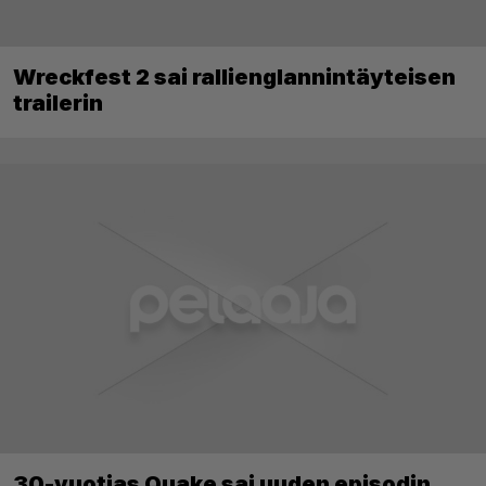
Wreckfest 2 sai rallienglannintäyteisen
trailerin
30-vuotias Quake sai uuden episodin