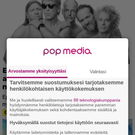
Arvostamme yksityisyyttäsi
Valintasi
Tarvitsemme suostumuksesi tarjotaksemme
henkilökohtaisen käyttökokemuksen
Me ja huolellisesti valitsemamme
88 teknologiakumppania
hyödynnämme henkilötietoja tarjotaksemme paremman
käyttäjäkokemuksen sekä kohdentaaksemme sisältöä ja
mainoksia.
Hyväksymällä suostut tietojesi käyttöön seuraavasti
Käytämme laitetunnisteita ja tallennamme evästeitä