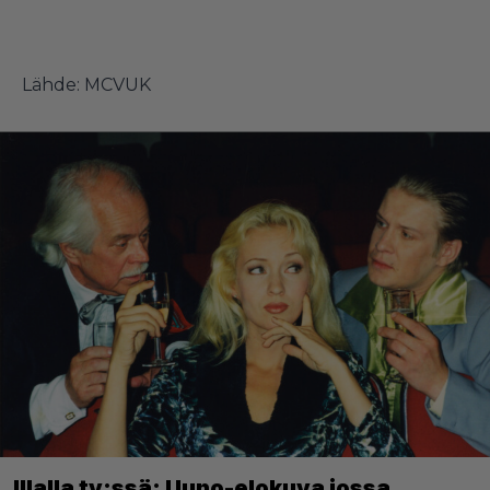
Lähde:
MCVUK
Illalla tv:ssä: Uuno-elokuva jossa