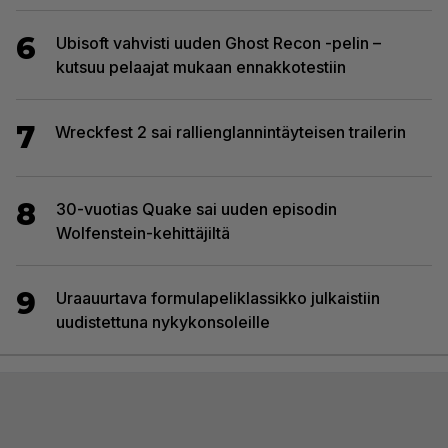
6
Ubisoft vahvisti uuden Ghost Recon -pelin –
kutsuu pelaajat mukaan ennakkotestiin
7
Wreckfest 2 sai rallienglannintäyteisen trailerin
8
30-vuotias Quake sai uuden episodin
Wolfenstein-kehittäjiltä
9
Uraauurtava formulapeliklassikko julkaistiin
uudistettuna nykykonsoleille