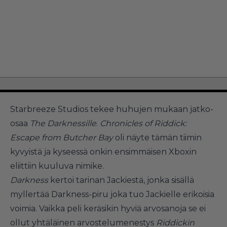
Starbreeze Studios tekee huhujen mukaan jatko-
osaa
The Darknessille
.
Chronicles of Riddick:
Escape from Butcher Bay
oli näyte tämän tiimin
kyvyistä ja kyseessä onkin ensimmäisen Xboxin
eliittiin kuuluva nimike.
Darkness
kertoi tarinan Jackiestä, jonka sisällä
myllertää Darkness-piru joka tuo Jackielle erikoisia
voimia. Vaikka peli keräsikin hyviä arvosanoja se ei
ollut yhtäläinen arvostelumenestys
Riddickin