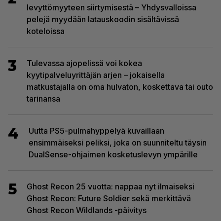
levyttömyyteen siirtymisestä – Yhdysvalloissa
pelejä myydään latauskoodin sisältävissä
koteloissa
3
Tulevassa ajopelissä voi kokea
kyytipalveluyrittäjän arjen – jokaisella
matkustajalla on oma hulvaton, koskettava tai outo
tarinansa
4
Uutta PS5-pulmahyppelyä kuvaillaan
ensimmäiseksi peliksi, joka on suunniteltu täysin
DualSense-ohjaimen kosketuslevyn ympärille
5
Ghost Recon 25 vuotta: nappaa nyt ilmaiseksi
Ghost Recon: Future Soldier sekä merkittävä
Ghost Recon Wildlands -päivitys