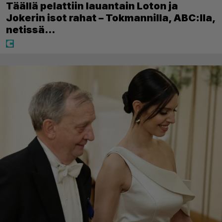
Täällä pelattiin lauantain Loton ja
Jokerin isot rahat – Tokmannilla, ABC:lla,
netissä…