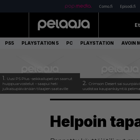
Como.fi
Episodi.fi
E
PS5
PLAYSTATION 5
PC
PLAYSTATION
AVOIN 
1.
Uusi PS Plus -seikkailupeli on saanut
2.
huippuarvostelut – saapui heti
Crimson Desert sai suurpäivi
julkaisupäivänään tilaajien saataville
uudistaa kaupankäyntiä pelim
Helpoin tap