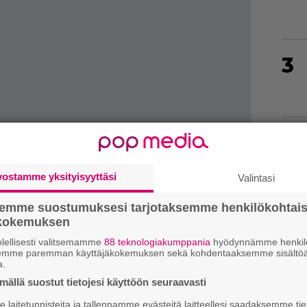
3
4
vostamme yksityisyyttäsi
Valintasi
5
semme suostumuksesi tarjotaksemme henkilökohtai
ökokemuksen
lellisesti valitsemamme
88 teknologiakumppania
hyödynnämme henkilö
semme paremman käyttäjäkokemuksen sekä kohdentaaksemme sisältöä
6
a.
ällä suostut tietojesi käyttöön seuraavasti
llä on jo yli 27 tuhatta pistettä.
laitetunnisteita ja tallennamme evästeitä laitteellesi saadaksemme tie