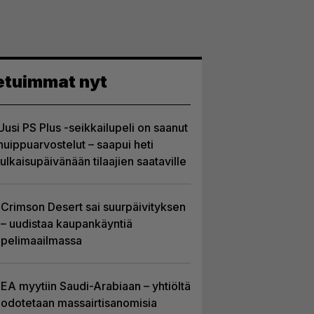
etuimmat nyt
Uusi PS Plus -seikkailupeli on saanut
huippuarvostelut – saapui heti
julkaisupäivänään tilaajien saataville
Crimson Desert sai suurpäivityksen
– uudistaa kaupankäyntiä
pelimaailmassa
EA myytiin Saudi-Arabiaan – yhtiöltä
odotetaan massairtisanomisia