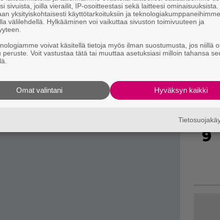
i sivuista, joilla vierailit, IP-osoitteestasi sekä laitteesi ominaisuuksista
an yksityiskohtaisesti käyttötarkoituksiin ja teknologiakumppaneihimm
7
la välilehdellä. Hylkääminen voi vaikuttaa sivuston toimivuuteen ja
yyteen.
knologiamme voivat käsitellä tietoja myös ilman suostumusta, jos niillä o
u peruste. Voit vastustaa tätä tai muuttaa asetuksiasi milloin tahansa se
lä.
8
Omat valintani
Hyväksyn kaikki
Tietosuojak
9