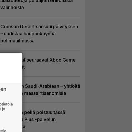
tilastotietoja pelaajien erikoisista
valinnoista
Crimson Desert sai suurpäivityksen
– uudistaa kaupankäyntiä
pelimaailmassa
Tässä ovat seuraavat Xbox Game
Pass -pelit
EA myytiin Saudi-Arabiaan – yhtiöltä
sen
odotetaan massairtisanomisia
tietoja
 ja
Yhdeksän peliä poistuu tässä
kuussa PS Plus -palvelun
tarjonnasta
toja