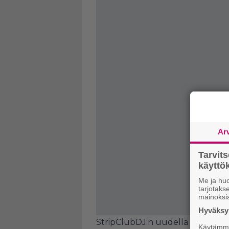
Ar
Tarvit
käytt
Me ja huo
tarjotak
mainoksi
Hyväksym
StripClubDJ:n uudella käyttäjätili
Käytämme 