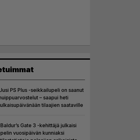
etuimmat
Uusi PS Plus -seikkailupeli on saanut
huippuarvostelut – saapui heti
julkaisupäivänään tilaajien saataville
Baldur’s Gate 3 -kehittäjä julkaisi
pelin vuosipäivän kunniaksi