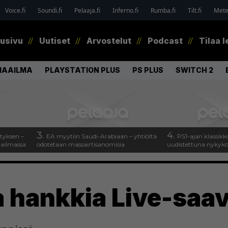
Voice.fi
Soundi.fi
Pelaaja.fi
Inferno.fi
Rumba.fi
Tilt.fi
Metel
tusivu
Uutiset
Arvostelut
Podcast
Tilaa l
MAAILMA
PLAYSTATION PLUS
PS PLUS
SWITCH 2
3.
4.
tyksen –
EA myytiin Saudi-Arabiaan – yhtiöltä
PS1-ajan klassikk
aailmassa
odotetaan massairtisanomisia
uudistettuna nykykons
a hankkia Live-saa