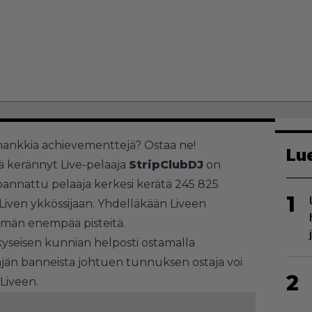
hankkia achievementtejä? Ostaa ne!
Lu
ä kerännyt Live-pelaaja
StripClubDJ
on
annattu pelaaja kerkesi kerätä 245 825
1
 Liven ykkössijaan. Yhdelläkään Liveen
tämän enempää pisteitä.
kyseisen kunnian helposti ostamalla
jän banneista johtuen tunnuksen ostaja voi
2
Liveen.