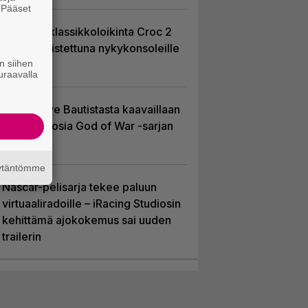
. Pääset
e
PS1-ajan klassikkoloikinta Croc 2
palaa uudistettuna nykykonsoleille
n siihen
ja PC:lle
uraavalla
Huhu: Dave Bautistasta kaavaillaan
uutta Kratosia God of War -sarjan
pääosaan
äytäntömme
Nascar-pelisarja tekee paluun
virtuaaliradoille – iRacing Studiosin
kehittämä ajokokemus sai uuden
trailerin