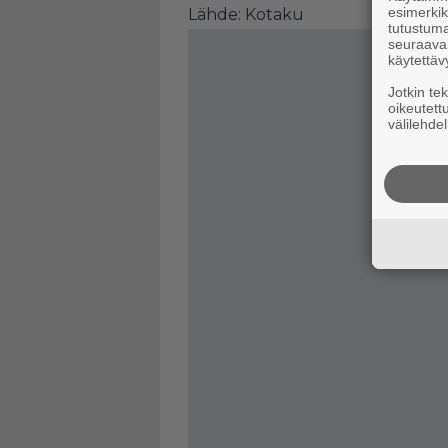
esimerkiks
Lähde:
Kotaku
tutustuma
seuraaval
käytettäv
Jotkin te
oikeutett
välilehdel