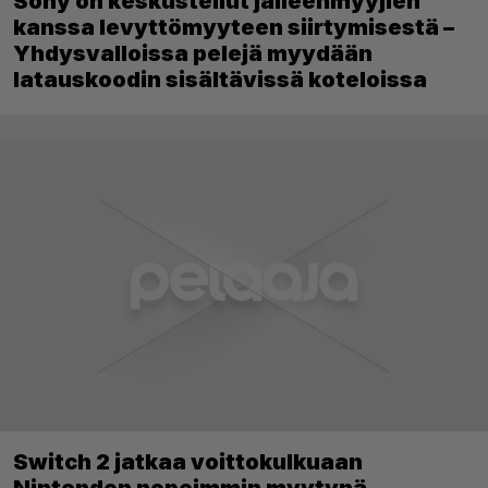
Sony on keskustellut jälleenmyyjien
kanssa levyttömyyteen siirtymisestä –
Yhdysvalloissa pelejä myydään
latauskoodin sisältävissä koteloissa
Switch 2 jatkaa voittokulkuaan
Nintendon nopeimmin myytynä