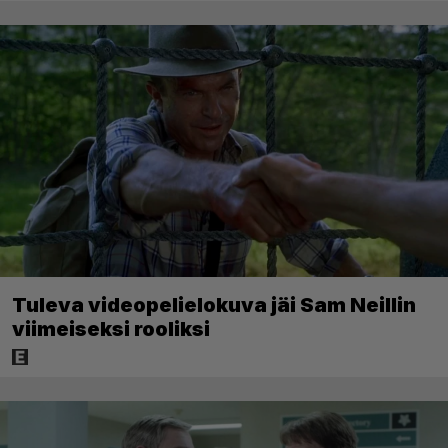
Tuleva videopelielokuva jäi Sam Neillin
viimeiseksi rooliksi