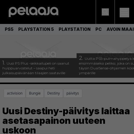
PS5
PLAYSTATION 5
PLAYSTATION
PC
AVOIN MAA
2.
Uutta PS5-pulmahyppelyä k
1.
Uusi PS Plus -seikkailupeli on saanut
ensimmäiseksi peliksi, joka on s
huippuarvostelut – saapui heti
täysin DualSense-ohjaimen kos
julkaisupäivänään tilaajien saataville
ympärille
activision
Bungie
Destiny
päivitys
Uusi Destiny-päivitys laittaa
asetasapainon uuteen
uskoon