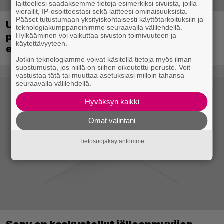
laitteellesi saadaksemme tietoja esimerkiksi sivuista, joilla
vierailit, IP-osoitteestasi sekä laitteesi ominaisuuksista.
Pääset tutustumaan yksityiskohtaisesti käyttötarkoituksiin ja
Ubisoft vahvisti uuden Ghost Recon -
teknologiakumppaneihimme seuraavalla välilehdellä.
pelin – kutsuu pelaajat mukaan
Hylkääminen voi vaikuttaa sivuston toimivuuteen ja
käytettävyyteen.
ennakkotestiin
Jotkin teknologiamme voivat käsitellä tietoja myös ilman
suostumusta, jos niillä on siihen oikeutettu peruste. Voit
vastustaa tätä tai muuttaa asetuksiasi milloin tahansa
seuraavalla välilehdellä.
Hyväksyn kaikki
Omat valintani
Tietosuojakäytäntömme