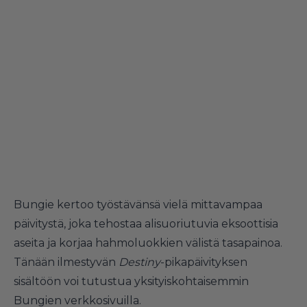
Bungie kertoo työstävänsä vielä mittavampaa
päivitystä, joka tehostaa alisuoriutuvia eksoottisia
aseita ja korjaa hahmoluokkien välistä tasapainoa.
Tänään ilmestyvän
Destiny
-pikapäivityksen
sisältöön voi tutustua yksityiskohtaisemmin
Bungien
verkkosivuilla
.