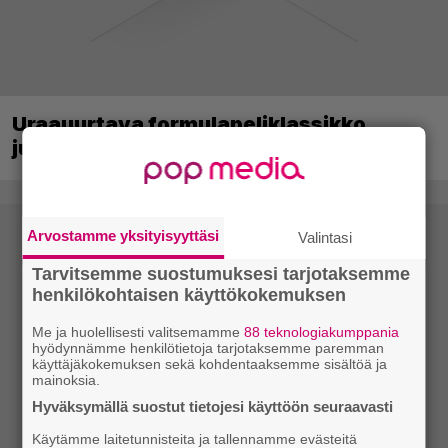
Uraauurtava formulapeliklassikko
julkaistiin uudistettuna nykykonsoleille
Arvostamme yksityisyyttäsi
Valintasi
Tarvitsemme suostumuksesi tarjotaksemme
henkilökohtaisen käyttökokemuksen
Me ja huolellisesti valitsemamme
88 teknologiakumppania
hyödynnämme henkilötietoja tarjotaksemme paremman
käyttäjäkokemuksen sekä kohdentaaksemme sisältöä ja
mainoksia.
Hyväksymällä suostut tietojesi käyttöön seuraavasti
Käytämme laitetunnisteita ja tallennamme evästeitä