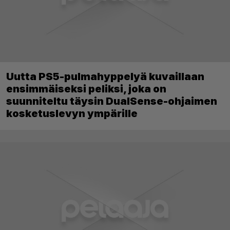
Uutta PS5-pulmahyppelyä kuvaillaan
ensimmäiseksi peliksi, joka on
suunniteltu täysin DualSense-ohjaimen
kosketuslevyn ympärille