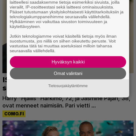
laitteellesi saadaksemme tietoja esimerkiksi sivuista, joilla
vierailit, IP-osoitteestasi sekä laitteesi ominaisuuksista.
Pääset tutustumaan yksityiskohtaisesti käyttötarkoituksiin ja
teknologiakumppaneihimme seuraavalla välilehdellä.
Hylkääminen voi vaikuttaa sivuston toimivuuteen ja
käytettävyyteen.
Jotkin teknologiamme voivat käsitellä tietoja myös ilman
suostumusta, jos niillä on siihen oikeutettu peruste. Voit
vastustaa tätä tai muuttaa asetuksiasi milloin tahansa
seuraavalla välilehdellä.
Hyväksyn kaikki
Omat valintani
Tietosuojakäytäntömme