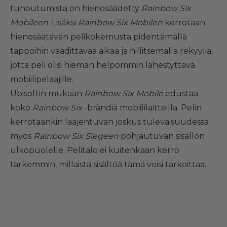
tuhoutumista on hienosäädetty
Rainbow Six
Mobileen
. Lisäksi
Rainbow Six Mobilen
kerrotaan
hienosäätävän pelikokemusta pidentämällä
tappoihin vaadittavaa aikaa ja hillitsemällä rekyyliä,
jotta peli olisi hieman helpommin lähestyttävä
mobiilipelaajille.
Ubisoftin mukaan
Rainbow Six Mobile
edustaa
koko
Rainbow Six
-brändiä mobiililaitteilla. Pelin
kerrotaankin laajentuvan joskus tulevaisuudessa
myös
Rainbow Six Siegeen
pohjautuvan sisällön
ulkopuolelle. Pelitalo ei kuitenkaan kerro
tarkemmin, millaista sisältöä tämä voisi tarkoittaa.