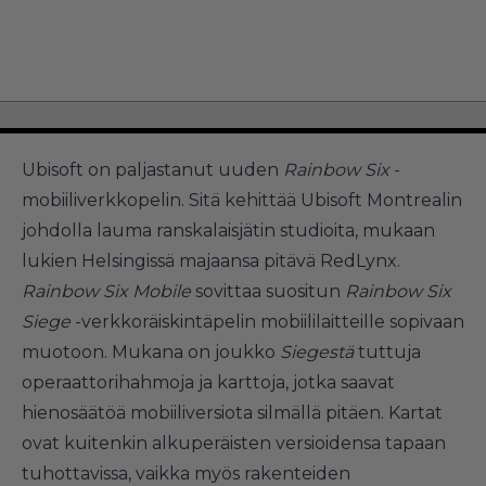
Ubisoft on paljastanut uuden
Rainbow Six
-
mobiiliverkkopelin. Sitä kehittää Ubisoft Montrealin
johdolla lauma ranskalaisjätin studioita, mukaan
lukien Helsingissä majaansa pitävä RedLynx.
Rainbow Six Mobile
sovittaa suositun
Rainbow Six
Siege
-verkkoräiskintäpelin mobiililaitteille sopivaan
muotoon. Mukana on joukko
Siegestä
tuttuja
operaattorihahmoja ja karttoja, jotka saavat
hienosäätöä mobiiliversiota silmällä pitäen. Kartat
ovat kuitenkin alkuperäisten versioidensa tapaan
tuhottavissa, vaikka myös rakenteiden