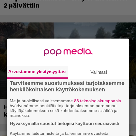
2 päivättiin
Arvostamme yksityisyyttäsi
Valintasi
Tarvitsemme suostumuksesi tarjotaksemme
henkilökohtaisen käyttökokemuksen
Me ja huolellisesti valitsemamme
88 teknologiakumppania
hyödynnämme henkilötietoja tarjotaksemme paremman
Huippusuosittu Soturikissat-kirjasarja
käyttäjäkokemuksen sekä kohdentaaksemme sisältöä ja
kääntyy videopeliksi
mainoksia.
Hyväksymällä suostut tietojesi käyttöön seuraavasti
Käytämme laitetunnisteita ja tallennamme evästeitä