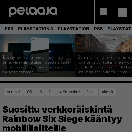
PS5
PLAYSTATION 5
PLAYSTATION
PS6
PLAYSTAT
1.
2.
Sony kertoo kuulleensa PlayStation-
Tulevassa ajopelissä voi koke
pelilevyjen valmistuksen lopettamisesta
kyytipalveluyrittäjän arjen – joka
nousseen kritiikin – aikoo silti pysyä
matkustajalla on oma hulvaton
suunnitelmassaan
koskettava tai outo tarinansa
Android
iOS
r6
Rainbow Six mobile
Siege
ubisoft
Suosittu verkkoräiskintä
Rainbow Six Siege kääntyy
mobiililaitteille