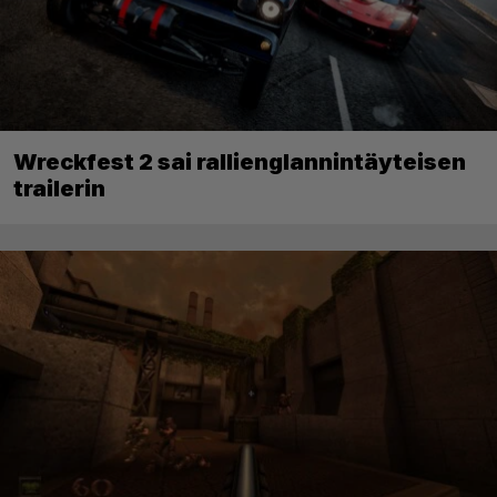
Wreckfest 2 sai rallienglannintäyteisen
trailerin