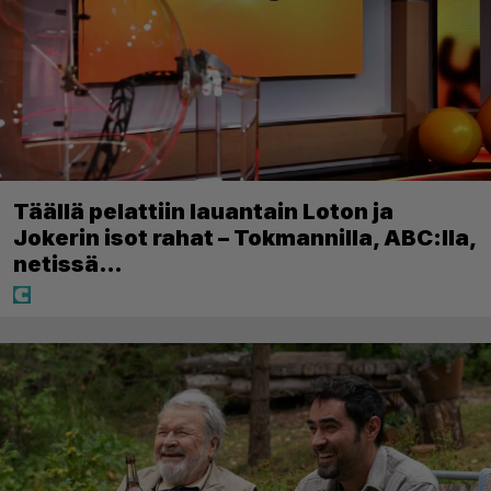
Täällä pelattiin lauantain Loton ja
Jokerin isot rahat – Tokmannilla, ABC:lla,
netissä…