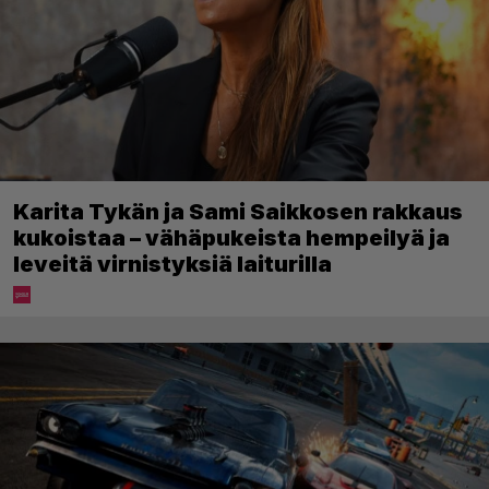
Karita Tykän ja Sami Saikkosen rakkaus
kukoistaa – vähäpukeista hempeilyä ja
leveitä virnistyksiä laiturilla