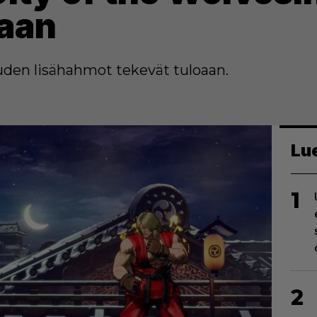
oaan
den lisähahmot tekevät tuloaan.
Lu
1
2