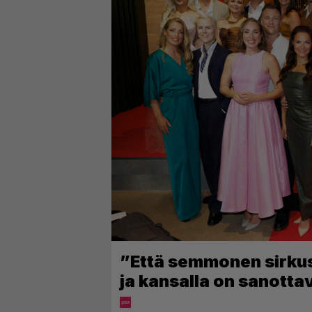
”Että semmonen sirkus” 
ja kansalla on sanotta