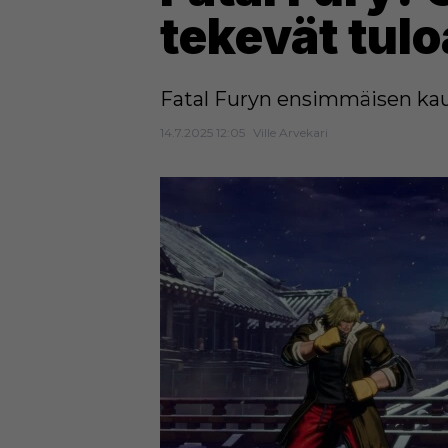
tekevät tul
Fatal Furyn ensimmäisen kau
14.7.2025 12:05
Ville Arvekari