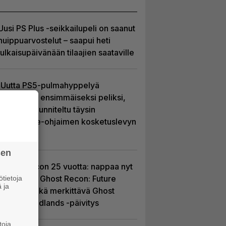
Uusi PS Plus -seikkailupeli on saanut
huippuarvostelut – saapui heti
julkaisupäivänään tilaajien saataville
Uutta PS5-pulmahyppelyä
kuvaillaan ensimmäiseksi peliksi,
joka on suunniteltu täysin
DualSense-ohjaimen kosketuslevyn
ympärille
sen
Ghost Recon 25 vuotta: nappaa nyt
ilmaiseksi Ghost Recon: Future
tietoja
 ja
Soldier sekä merkittävä Ghost
Recon Wildlands -päivitys
toja