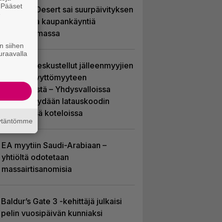
. Pääset
Crimson Desert sai suurpäivityksen
e
– uudistaa kaupankäyntiä
pelimaailmassa
n siihen
uraavalla
Sony on keskustellut jälleenmyyjien
kanssa levyttömyyteen
siirtymisestä – Yhdysvalloissa
pelejä myydään latauskoodin
sisältävissä koteloissa
äytäntömme
EA myytiin Saudi-Arabiaan –
yhtiöltä odotetaan
massairtisanomisia
Baldur’s Gate 3 -kehittäjä julkaisi
pelin vuosipäivän kunniaksi