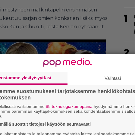
le ilmestyneen mätkintäpelin ensimmäisen
1
lukeutuu sarjan omien konkarien lisäksi myös
kko Ken ja Chun-Li, joista Ken on nyt saanut
2
vostamme yksityisyyttäsi
Valintasi
semme suostumuksesi tarjotaksemme henkilökohtai
ökokemuksen
3
lellisesti valitsemamme
88 teknologiakumppania
hyödynnämme henkilö
semme paremman käyttäjäkokemuksen sekä kohdentaaksemme sisältöä
a.
ällä suostut tietojesi käyttöön seuraavasti
laitetunnisteita ja tallennamme evästeitä laitteellesi saadaksemme tie