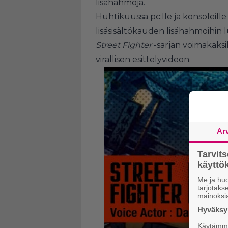
lisähahmoja.
Huhtikuussa pc:lle ja konsoleil
lisäsisältökauden lisähahmoihin 
Street Fighter
-sarjan voimakaksi
virallisen esittelyvideon.
Ar
Tarvit
käytt
Me ja huo
tarjotak
mainoksi
Hyväksym
Käytämme 