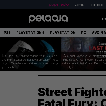
Como.fi
Episodi.fi
E
PS5
PLAYSTATION 5
PLAYSTATION
PC
AVOIN 
1.
2.
Uutta PS5-pulmahyppelyä kuvaillaan
Ghost Recon 25 vuotta: nap
ensimmäiseksi peliksi, joka on suunniteltu
ilmaiseksi Ghost Recon: Future S
täysin DualSense-ohjaimen kosketuslevyn
sekä merkittävä Ghost Recon Wi
ympärille
päivitys
Street Fight
Fatal Fury: 