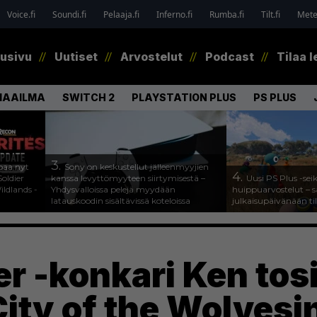
Voice.fi
Soundi.fi
Pelaaja.fi
Inferno.fi
Rumba.fi
Tilt.fi
Metel
tusivu
Uutiset
Arvostelut
Podcast
Tilaa l
MAAILMA
SWITCH 2
PLAYSTATION PLUS
PS PLUS
3.
paa nyt
Sony on keskustellut jälleenmyyjien
4.
oldier
kanssa levyttömyyteen siirtymisestä –
Uusi PS Plus -sei
ldlands -
Yhdysvalloissa pelejä myydään
huippuarvostelut – s
latauskoodin sisältävissä koteloissa
julkaisupäivänään til
er -konkari Ken tos
City of the Wolves