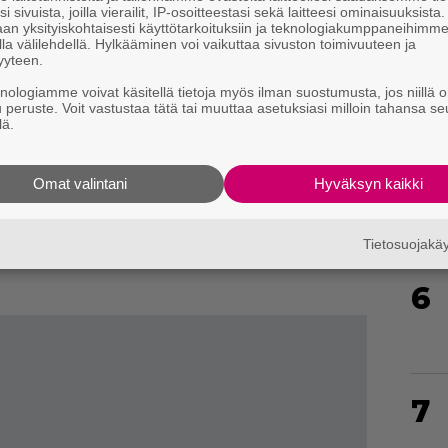
i sivuista, joilla vierailit, IP-osoitteestasi sekä laitteesi ominaisuuksista
4
an yksityiskohtaisesti käyttötarkoituksiin ja teknologiakumppaneihimm
la välilehdellä. Hylkääminen voi vaikuttaa sivuston toimivuuteen ja
ttäisi olevan keskeisimmät
Street Fighter
-
yyteen.
ahmolla voi pelata sekä klassisemmalla että
knologiamme voivat käsitellä tietoja myös ilman suostumusta, jos niillä o
 on myös oma tarinalinja Arcade-moodiin, ja
u peruste. Voit vastustaa tätä tai muuttaa asetuksiasi milloin tahansa se
lä.
5
et Fighter 6
-näyttelijä
David Matranga
.
u osaksi taistelijakaartia kesän aikana, kun
Omat valintani
Hyväksyn kaikki
lven aikana. Muut
Fatal Fury: City of the
sähahmot ovat 24. heinäkuuta ilmestyvä
e Higashi ja alkuvuodelle 2026 ajoitettu Mr.
Tietosuojak
6
7