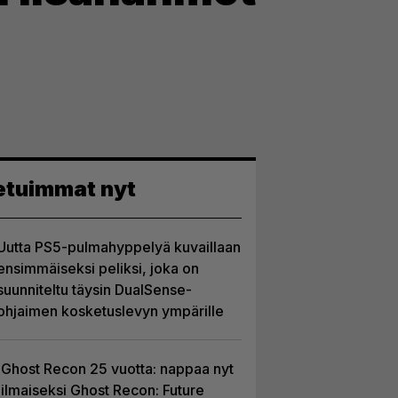
etuimmat nyt
Uutta PS5-pulmahyppelyä kuvaillaan
ensimmäiseksi peliksi, joka on
suunniteltu täysin DualSense-
ohjaimen kosketuslevyn ympärille
Ghost Recon 25 vuotta: nappaa nyt
ilmaiseksi Ghost Recon: Future