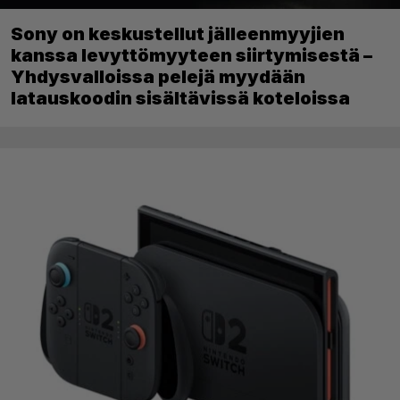
Sony on keskustellut jälleenmyyjien
kanssa levyttömyyteen siirtymisestä –
Yhdysvalloissa pelejä myydään
latauskoodin sisältävissä koteloissa