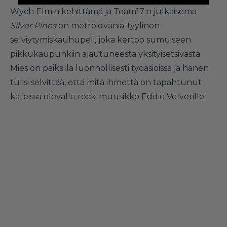
Wych Elmin kehittämä ja Team17:n julkaisema
Silver
Pines
on metroidvania-tyylinen
selviytymiskauhupeli, joka kertoo sumuiseen
pikkukaupunkiin ajautuneesta yksityisetsivästä.
Mies on paikalla luonnollisesti työasioissa ja hänen
tulisi selvittää, että mitä ihmettä on tapahtunut
kateissa olevalle rock-muusikko Eddie Velvetille.