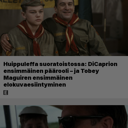
Huippuleffa suoratoistossa: DiCaprion
ensimmäinen päärooli – ja Tobey
Maguiren ensimmäinen
elokuvaesiintyminen