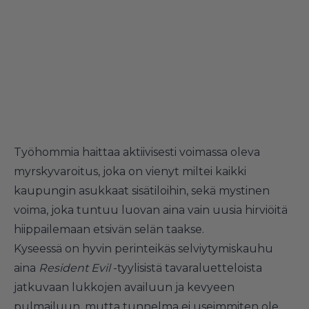
Työhommia haittaa aktiivisesti voimassa oleva
myrskyvaroitus, joka on vienyt miltei kaikki
kaupungin asukkaat sisätiloihin, sekä mystinen
voima, joka tuntuu luovan aina vain uusia hirviöitä
hiippailemaan etsivän selän taakse.
Kyseessä on hyvin perinteikäs selviytymiskauhu
aina
Resident
Evil
-tyylisistä tavaraluetteloista
jatkuvaan lukkojen availuun ja kevyeen
pulmailuun, mutta tunnelma ei useimmiten ole