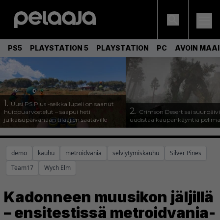
PS5
PLAYSTATION 5
PLAYSTATION
PC
AVOIN MAA
1.
Uusi PS Plus -seikkailupeli on saanut
2.
huippuarvostelut – saapui heti
Crimson Desert sai suurpäivi
julkaisupäivänään tilaajien saataville
uudistaa kaupankäyntiä pelim
demo
kauhu
metroidvania
selviytymiskauhu
Silver Pines
Team17
Wych Elm
Kadonneen muusikon jäljillä
– ensitestissä metroidvania-