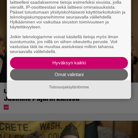
laitteellesi saadaksemme tietoja esimerkiksi sivuista, joilla
vierailit, IP-osoitteestasi sekä laitteesi ominaisuuksista.
Pääset tutustumaan yksityiskohtaisesti käyttötarkoituksiin ja
teknologiakumppaneihimme seuraavalla välilehdellä.
Hylkääminen voi vaikuttaa sivuston toimivuuteen ja
käytettävyyteen.
Jotkin teknologiamme voivat käsitellä tietoja myös ilman
suostumusta, jos niillä on siihen oikeutettu peruste. Voit
vastustaa tätä tai muuttaa asetuksiasi milloin tahansa
seuraavalla välilehdellä.
Hyväksyn kaikki
Omat valintani
Tietosuojakäytäntömme
Uuno: Hjallis Harkimo menee naimisiin
Jasmine Pajarin kanssa