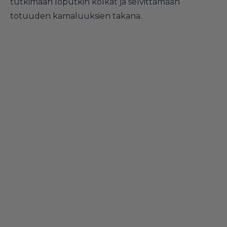
tutkimaan loputkin kolkat ja selvittämään
totuuden kamaluuksien takana.