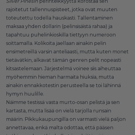
Silver Pinesin
perinteikkyyttä korostaa sen
rajoitetut tallennuspisteet, jotka ovat muuten
toteutettu todella hauskasti. Tallentaminen
maksaa yhden dollarin (pelinsisäistä rahaa) ja
tapahtuu puhelinkioskilla tiettyyn numeroon
soittamalla. Kolikoita jaellaan ainakin pelin
ensimetreillä varsin anteliaasti, mutta kuten monet
tietävätkin, alkavat tämän genren pelit nopeasti
kitsastelemaan. Järjestelmä voinee siis aiheuttaa
myöhemmin hieman harmaita hiuksia, mutta
ainakin ennakkotestin perusteella se toi lähinnä
hymyn huulille.
Näimme testissä vasta murto-osan pelistä ja sen
kartasta, mutta lisää on vielä tarjolla runsain
määrin. Pikkukaupungilla on varmasti vielä paljon
annettavaa, enkä malta odottaa, että pääsen