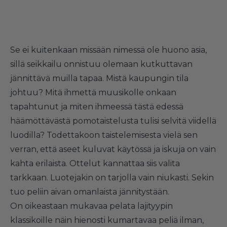
Se ei kuitenkaan missään nimessä ole huono asia,
sillä seikkailu onnistuu olemaan kutkuttavan
jännittävä muilla tapaa. Mistä kaupungin tila
johtuu? Mitä ihmettä muusikolle onkaan
tapahtunut ja miten ihmeessä tästä edessä
häämöttävästä pomotaistelusta tulisi selvitä viidellä
luodilla? Todettakoon taistelemisesta vielä sen
verran, että aseet kuluvat käytössä ja iskuja on vain
kahta erilaista. Ottelut kannattaa siis valita
tarkkaan. Luotejakin on tarjolla vain niukasti. Sekin
tuo peliin aivan omanlaista jännitystään.
On oikeastaan mukavaa pelata lajityypin
klassikoille näin hienosti kumartavaa peliä ilman,