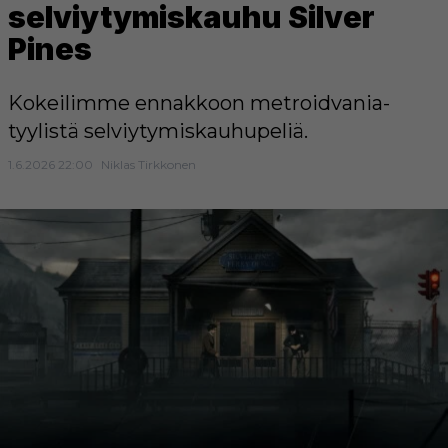
selviytymiskauhu Silver
Pines
Kokeilimme ennakkoon metroidvania-
tyylistä selviytymiskauhupeliä.
1.6.2026 22:00
Niklas Tirkkonen