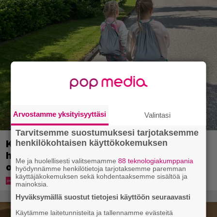
Arvostamme yksityisyyttäsi
Valintasi
Tarvitsemme suostumuksesi tarjotaksemme
henkilökohtaisen käyttökokemuksen
Koululaisille jaetaan ilmaisia
heijastinreppuja – näin voit lunastaa
Me ja huolellisesti valitsemamme
88 teknologiakumppania
omasi S-marketista
hyödynnämme henkilötietoja tarjotaksemme paremman
käyttäjäkokemuksen sekä kohdentaaksemme sisältöä ja
mainoksia.
Hyväksymällä suostut tietojesi käyttöön seuraavasti
Käytämme laitetunnisteita ja tallennamme evästeitä