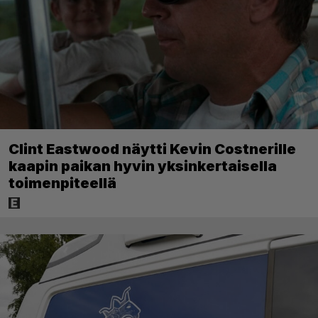
Clint Eastwood näytti Kevin Costnerille
kaapin paikan hyvin yksinkertaisella
toimenpiteellä