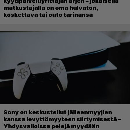
kyytipalveluyrittäjän arjen – jokaisella
matkustajalla on oma hulvaton,
koskettava tai outo tarinansa
Sony on keskustellut jälleenmyyjien
kanssa levyttömyyteen siirtymisestä –
Yhdysvalloissa pelejä myydään