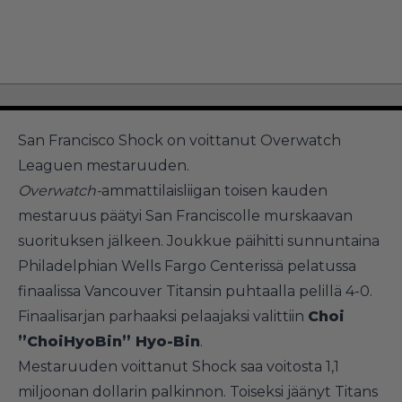
San Francisco Shock on voittanut Overwatch
Leaguen mestaruuden.
Overwatch-
ammattilaisliigan toisen kauden
mestaruus päätyi San Franciscolle murskaavan
suorituksen jälkeen. Joukkue päihitti sunnuntaina
Philadelphian Wells Fargo Centerissä pelatussa
finaalissa Vancouver Titansin puhtaalla pelillä 4-0.
Finaalisarjan parhaaksi pelaajaksi valittiin
Choi
”ChoiHyoBin” Hyo-Bin
.
Mestaruuden voittanut Shock saa voitosta 1,1
miljoonan dollarin palkinnon. Toiseksi jäänyt Titans