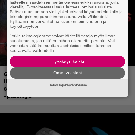
laitteellesi saadaksemme tietoja esimerkiksi sivuista, joilla
vierailit, IP-osoitteestasi sekä laitteesi ominaisuuksista.
Pääset tutustumaan yksityiskohtaisesti käyttötarkoituksiin ja
teknologiakumppaneihimme seuraavalla välilehdellä.
Hylkääminen voi vaikuttaa sivuston toimivuuteen ja
käytettävyyteen.
Jotkin teknologiamme voivat käsitellä tietoja myös ilman
suostumusta, jos niillä on siihen oikeutettu peruste. Voit
vastustaa tätä tai muuttaa asetuksiasi milloin tahansa
seuraavalla välilehdellä.
Hyväksyn kaikki
Omat valintani
Ghost Recon 25 vuotta: nappaa nyt
ilmaiseksi Ghost Recon: Future Soldier
Tietosuojakäytäntömme
sekä merkittävä Ghost Recon Wildlands
-päivitys