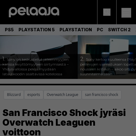
PS5
PLAYSTATION 5
PLAYSTATION
PC
SWITCH 2
1.
2.
Sony on keskustellut jälleenmyyjien
Sony kertoo kuulleensa Play
kanssa levyttömyyteen siirtymisestä –
pelilevyjen valmistuksen lopett
Yhdysvalloissa pelejä myydään
nousseen kritiikin – aikoo silti p
latauskoodin sisältävissä koteloissa
suunnitelmassaan
Blizzard
esports
Overwatch League
san francisco shock
San Francisco Shock jyräsi
Overwatch Leaguen
voittoon