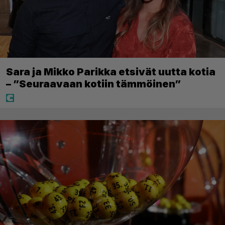
Sara ja Mikko Parikka etsivät uutta kotia
– ”Seuraavaan kotiin tämmöinen”