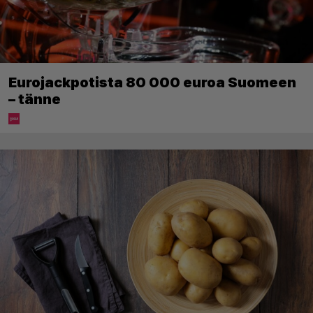
Eurojackpotista 80 000 euroa Suomeen
– tänne