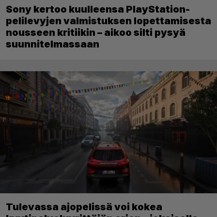
Sony kertoo kuulleensa PlayStation-
pelilevyjen valmistuksen lopettamisesta
nousseen kritiikin – aikoo silti pysyä
suunnitelmassaan
Tulevassa ajopelissä voi kokea