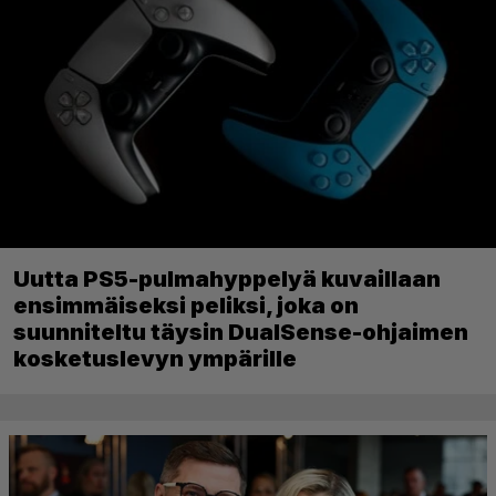
Uutta PS5-pulmahyppelyä kuvaillaan
ensimmäiseksi peliksi, joka on
suunniteltu täysin DualSense-ohjaimen
kosketuslevyn ympärille