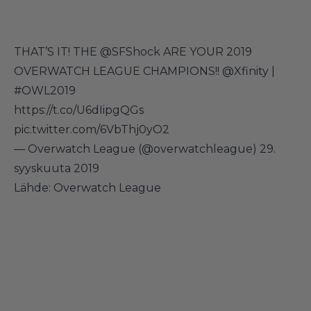
THAT’S IT! THE
@SFShock
ARE YOUR 2019
OVERWATCH LEAGUE CHAMPIONS!!
@Xfinity
|
#OWL2019
https://t.co/U6dIipgQGs
pic.twitter.com/6VbThj0yO2
— Overwatch League (@overwatchleague)
29.
syyskuuta 2019
Lähde: Overwatch League