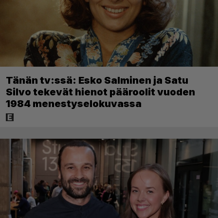
Tänän tv:ssä: Esko Salminen ja Satu
Silvo tekevät hienot pääroolit vuoden
1984 menestyselokuvassa