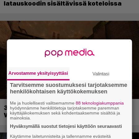
latauskoodin sisältävissä koteloissa
Arvostamme yksityisyyttäsi
Valintasi
Tarvitsemme suostumuksesi tarjotaksemme
henkilökohtaisen käyttökokemuksen
Me ja huolellisesti valitsemamme
88 teknologiakumppania
30-vuotias Quake sai uuden episodin
hyödynnämme henkilötietoja tarjotaksemme paremman
käyttäjäkokemuksen sekä kohdentaaksemme sisältöä ja
Wolfenstein-kehittäjiltä
mainoksia.
Hyväksymällä suostut tietojesi käyttöön seuraavasti
Käytämme laitetunnisteita ja tallennamme evästeitä