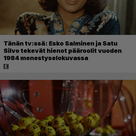
Tänän tv:ssä: Esko Salminen ja Satu
Silvo tekevät hienot pääroolit vuoden
1984 menestyselokuvassa