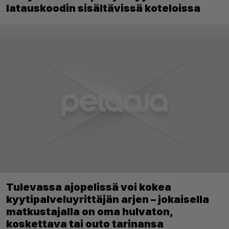
latauskoodin sisältävissä koteloissa
Tulevassa ajopelissä voi kokea
kyytipalveluyrittäjän arjen – jokaisella
matkustajalla on oma hulvaton,
koskettava tai outo tarinansa