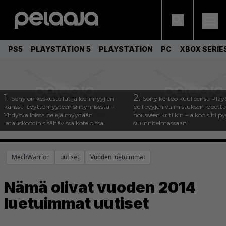
PS5
PLAYSTATION 5
PLAYSTATION
PC
XBOX SERIE
1.
2.
Sony on keskustellut jälleenmyyjien
Sony kertoo kuulleensa Play
kanssa levyttömyyteen siirtymisestä –
pelilevyjen valmistuksen lopett
Yhdysvalloissa pelejä myydään
nousseen kritiikin – aikoo silti p
latauskoodin sisältävissä koteloissa
suunnitelmassaan
MechWarrior
uutiset
Vuoden luetuimmat
Nämä olivat vuoden 2014
luetuimmat uutiset