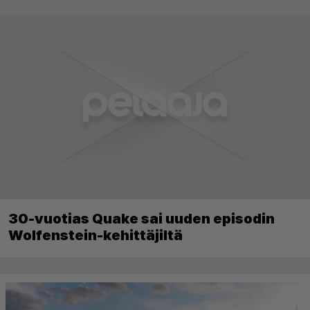
30-vuotias Quake sai uuden episodin
Wolfenstein-kehittäjiltä