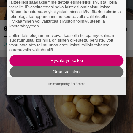
laitteellesi saadaksemme tietoja esimerkiksi sivuista, joilla
vierailit, IP-osoitteestasi sekä laitteesi ominaisuuksista.
Pääset tutustumaan yksityiskohtaisesti käyttötarkoituksiin ja
teknologiakumppaneihimme seuraavalla välilehdellä.
Hylkääminen voi vaikuttaa sivuston toimivuuteen ja
käytettävyyteen.
Sara ja Mikko Parikka etsivät uutta kotia
– ”Seuraavaan kotiin tämmöinen”
Jotkin teknologiamme voivat käsitellä tietoja myös ilman
suostumusta, jos niillä on siihen oikeutettu peruste. Voit
vastustaa tätä tai muuttaa asetuksiasi milloin tahansa
seuraavalla välilehdellä.
Hyväksyn kaikki
Omat valintani
Tietosuojakäytäntömme