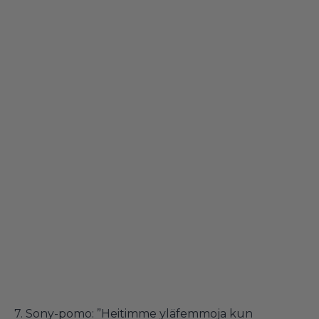
7.
Sony-pomo: ”Heitimme yläfemmoja kun