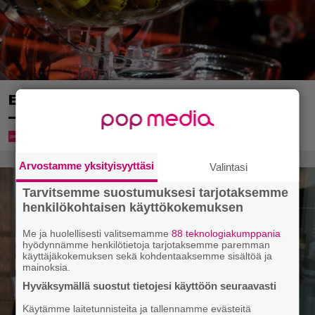
Eurojackpotista 80 000 euroa Suomeen
– tänne
Arvostamme yksityisyyttäsi
Valintasi
Tarvitsemme suostumuksesi tarjotaksemme
henkilökohtaisen käyttökokemuksen
Me ja huolellisesti valitsemamme
88 teknologiakumppania
hyödynnämme henkilötietoja tarjotaksemme paremman
käyttäjäkokemuksen sekä kohdentaaksemme sisältöä ja
mainoksia.
Hyväksymällä suostut tietojesi käyttöön seuraavasti
Käytämme laitetunnisteita ja tallennamme evästeitä