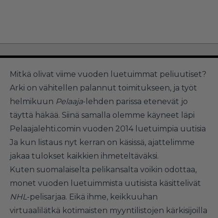
Mitkä olivat viime vuoden luetuimmat peliuutiset?
Arki on vähitellen palannut toimitukseen, ja työt
helmikuun
Pelaaja
-lehden parissa etenevät jo
täyttä häkää. Siinä samalla olemme käyneet läpi
Pelaajalehti.comin vuoden 2014 luetuimpia uutisia
Ja kun listaus nyt kerran on käsissä, ajattelimme
jakaa tulokset kaikkien ihmeteltäväksi.
Kuten suomalaiselta pelikansalta voikin odottaa,
monet vuoden luetuimmista uutisista käsittelivät
NHL
-pelisarjaa. Eikä ihme, keikkuuhan
virtuaalilätkä kotimaisten myyntilistojen kärkisijoilla