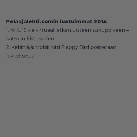
Pelaajalehti.comin luetuimmat 2014
1.
NHL 15 vie virtuaalilätkän uuteen sukupolveen –
katso julkistusvideo
2.
Kehittäjä: Mobiilihitti Flappy Bird poistetaan
levityksestä