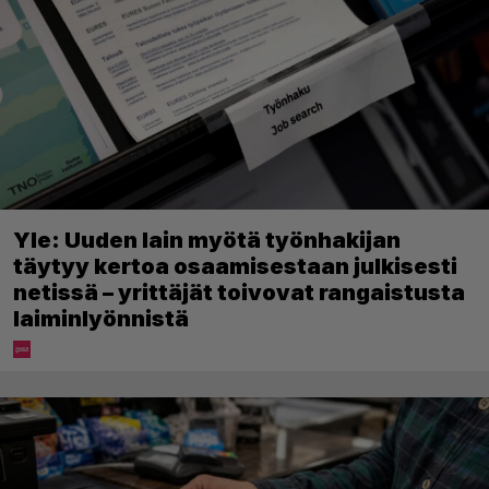
Yle: Uuden lain myötä työnhakijan
täytyy kertoa osaamisestaan julkisesti
netissä – yrittäjät toivovat rangaistusta
laiminlyönnistä