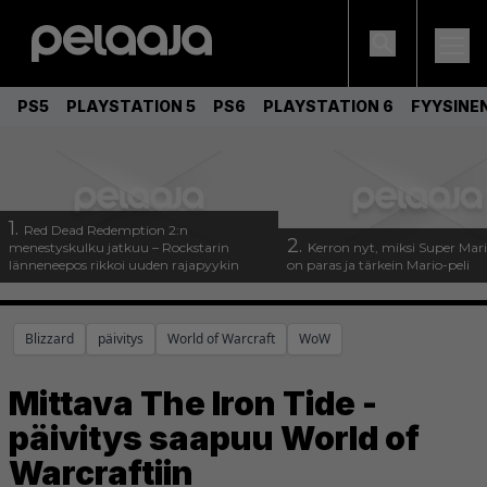
PS5
PLAYSTATION 5
PS6
PLAYSTATION 6
FYYSINE
1.
Red Dead Redemption 2:n
2.
menestyskulku jatkuu – Rockstarin
Kerron nyt, miksi Super Mar
länneneepos rikkoi uuden rajapyykin
on paras ja tärkein Mario-peli
Blizzard
päivitys
World of Warcraft
WoW
Mittava The Iron Tide -
päivitys saapuu World of
Warcraftiin