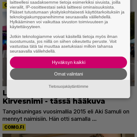
laitteellesi saadaksemme tietoja esimerkiksi sivuista, joilla
vierailit, IP-osoitteestasi sekä laitteesi ominaisuuksista.
Pääset tutustumaan yksityiskohtaisesti käyttötarkoituksiin ja
teknologiakumppaneihimme seuraavalla välilehdellä.
Hylkääminen voi vaikuttaa sivuston toimivuuteen ja
käytettävyyteen.
Jotkin teknologiamme voivat käsitellä tietoja myös ilman
suostumusta, jos niillä on siihen oikeutettu peruste. Voit
vastustaa tätä tai muuttaa asetuksiasi milloin tahansa
seuraavalla välilehdellä.
Hyväksyn kaikki
Omat valintani
Tietosuojakäytäntömme