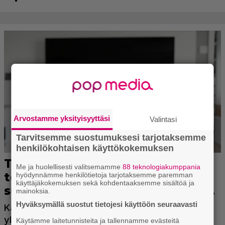
Arvostamme yksityisyyttäsi
Valintasi
Tarvitsemme suostumuksesi tarjotaksemme
henkilökohtaisen käyttökokemuksen
Me ja huolellisesti valitsemamme
88 teknologiakumppania
hyödynnämme henkilötietoja tarjotaksemme paremman
käyttäjäkokemuksen sekä kohdentaaksemme sisältöä ja
mainoksia.
Hyväksymällä suostut tietojesi käyttöön seuraavasti
Käytämme laitetunnisteita ja tallennamme evästeitä