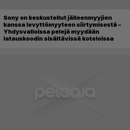
Sony on keskustellut jälleenmyyjien
kanssa levyttömyyteen siirtymisestä –
Yhdysvalloissa pelejä myydään
latauskoodin sisältävissä koteloissa