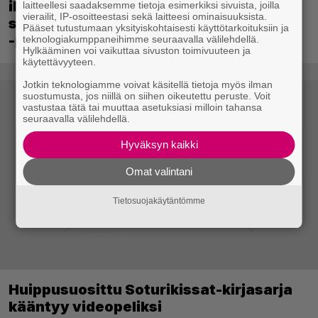
ilmaiseksi Ghost Recon: Future Soldier
laitteellesi saadaksemme tietoja esimerkiksi sivuista, joilla
vierailit, IP-osoitteestasi sekä laitteesi ominaisuuksista.
sekä merkittävä Ghost Recon Wildlands
Pääset tutustumaan yksityiskohtaisesti käyttötarkoituksiin ja
-päivitys
teknologiakumppaneihimme seuraavalla välilehdellä.
Hylkääminen voi vaikuttaa sivuston toimivuuteen ja
käytettävyyteen.
Jotkin teknologiamme voivat käsitellä tietoja myös ilman
suostumusta, jos niillä on siihen oikeutettu peruste. Voit
vastustaa tätä tai muuttaa asetuksiasi milloin tahansa
seuraavalla välilehdellä.
Hyväksyn kaikki
Omat valintani
Tietosuojakäytäntömme
Huippusuosittu Soturikissat-kirjasarja
kääntyy videopeliksi