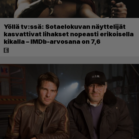
Yöllä tv:ssä: Sotaelokuvan näyttelijät
kasvattivat lihakset nopeasti erikoisella
kikalla – IMDb-arvosana on 7,6