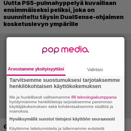
Uutta PS5-pulmahyppelyä kuvaillaan
ensimmäiseksi peliksi, joka on
suunniteltu täysin DualSense-ohjaimen
kosketuslevyn ympärille
Arvostamme yksityisyyttäsi
Valintasi
Tarvitsemme suostumuksesi tarjotaksemme
henkilökohtaisen käyttökokemuksen
Me ja huolellisesti valitsemamme
88 teknologiakumppania
hyödynnämme henkilötietoja tarjotaksemme paremman
käyttäjäkokemuksen sekä kohdentaaksemme sisältöä ja
mainoksia.
Hyväksymällä suostut tietojesi käyttöön seuraavasti
Ghost Recon 25 vuotta: nappaa nyt
Käytämme laitetunnisteita ja tallennamme evästeitä