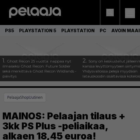
PS5
PLAYSTATION 5
PLAYSTATION
PC
AVOIN MAA
1.
2.
Ghost Recon 25 vuotta: nappaa nyt
Sony on keskustellut jälleen
ilmaiseksi Ghost Recon: Future Soldier
kanssa levyttömyyteen siirtymis
sekä merkittävä Ghost Recon Wildlands -
Yhdysvalloissa pelejä myydään
päivitys
latauskoodin sisältävissä koteloi
PelaajaShopUutinen
MAINOS: Pelaajan tilaus +
3kk PS Plus -peliaikaa,
alkaen 18,45 euroa!