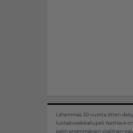
Lähemmäs 30 vuotta sitten deby
luolastoseikkailupeli
NetHack
on
pelin ensimmäinen virallinen päi