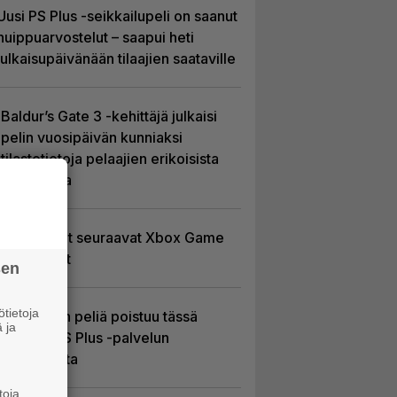
Uusi PS Plus -seikkailupeli on saanut
huippuarvostelut – saapui heti
julkaisupäivänään tilaajien saataville
Baldur’s Gate 3 -kehittäjä julkaisi
pelin vuosipäivän kunniaksi
tilastotietoja pelaajien erikoisista
valinnoista
Tässä ovat seuraavat Xbox Game
Pass -pelit
sen
tietoja
Yhdeksän peliä poistuu tässä
 ja
kuussa PS Plus -palvelun
tarjonnasta
toja