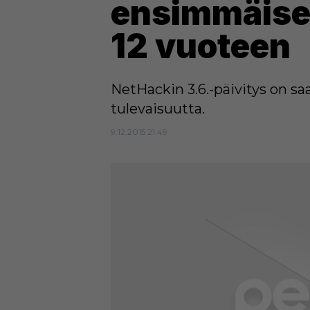
ensimmäise
12 vuoteen
NetHackin 3.6.-päivitys on s
tulevaisuutta.
9.12.2015 21:49