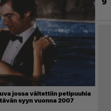
9
kuva jossa vältettiin petipuuhia
lättävän syyn vuonna 2007