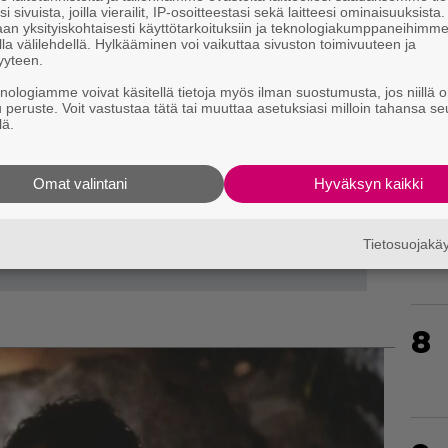
i sivuista, joilla vierailit, IP-osoitteestasi sekä laitteesi ominaisuuksista
5
an yksityiskohtaisesti käyttötarkoituksiin ja teknologiakumppaneihimm
la välilehdellä. Hylkääminen voi vaikuttaa sivuston toimivuuteen ja
yyteen.
knologiamme voivat käsitellä tietoja myös ilman suostumusta, jos niillä o
6
u peruste. Voit vastustaa tätä tai muuttaa asetuksiasi milloin tahansa se
lä.
Omat valintani
Hyväksyn kaikki
7
Tietosuojak
8