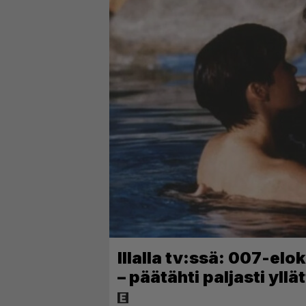
Illalla tv:ssä: 007-elo
– päätähti paljasti yl