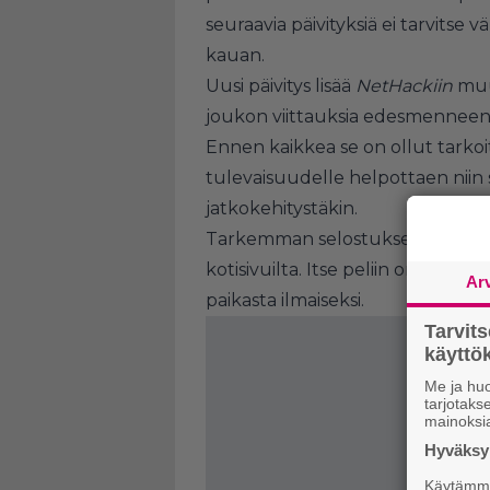
seuraavia päivityksiä ei tarvitse
kauan.
Uusi päivitys lisää
NetHackiin
muu
joukon viittauksia edesmenneen f
Ennen kaikkea se on ollut tarkoi
tulevaisuudelle helpottaen niin s
jatkokehitystäkin.
Tarkemman selostuksen
NetHac
kotisivuilta
. Itse peliin on mahdol
Ar
paikasta ilmaiseksi.
Tarvit
käytt
Me ja huo
tarjotak
mainoksi
Hyväksym
Käytämme 