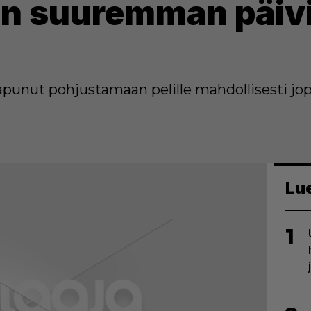
n suuremman päiv
aapunut pohjustamaan pelille mahdollisesti jo
Lu
1