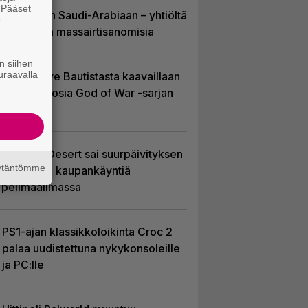
. Pääset
EA myytiin Saudi-Arabiaan – yhtiöltä
e
odotetaan massairtisanomisia
n siihen
uraavalla
Huhu: Dave Bautistasta kaavaillaan
uutta Kratosia God of War -sarjan
pääosaan
Crimson Desert sai suurpäivityksen
äytäntömme
– uudistaa kaupankäyntiä
pelimaailmassa
PS1-ajan klassikkoloikinta Croc 2
palaa uudistettuna nykykonsoleille
ja PC:lle