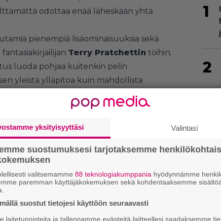
1
 välttämättä odottaa enää läheskään yhtä
tamia pienempiä lisäominaisuuksia sekä
antasiakirjailijan
Terry Pratchettin
töihin.
2
tus luoda pohjaa kuitenkin pelin
en yleistä ylläpitoa kuin mahdollista
k 3.6:n
uudistuksista voi lukaista läpi
pelin
lista päästä tietysti käsiksi myös samasta
vostamme yksityisyyttäsi
Valintasi
3
semme suostumuksesi tarjotaksemme henkilökohtai
ökokemuksen
4
lellisesti valitsemamme
88 teknologiakumppania
hyödynnämme henkilö
semme paremman käyttäjäkokemuksen sekä kohdentaaksemme sisältöä
a.
ällä suostut tietojesi käyttöön seuraavasti
laitetunnisteita ja tallennamme evästeitä laitteellesi saadaksemme tie