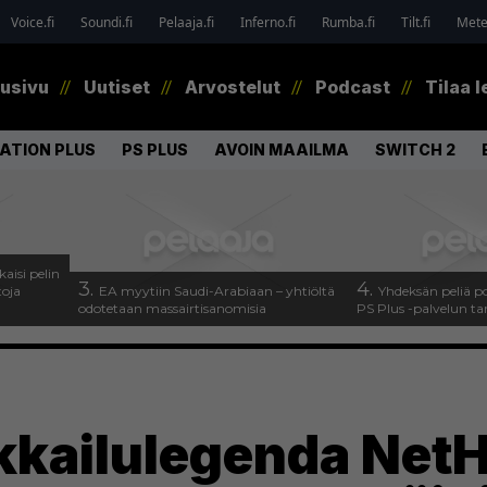
Voice.fi
Soundi.fi
Pelaaja.fi
Inferno.fi
Rumba.fi
Tilt.fi
Metel
tusivu
Uutiset
Arvostelut
Podcast
Tilaa l
ATION PLUS
PS PLUS
AVOIN MAAILMA
SWITCH 2
kaisi pelin
3.
4.
toja
EA myytiin Saudi-Arabiaan – yhtiöltä
Yhdeksän peliä p
odotetaan massairtisanomisia
PS Plus -palvelun ta
kkailulegenda NetH