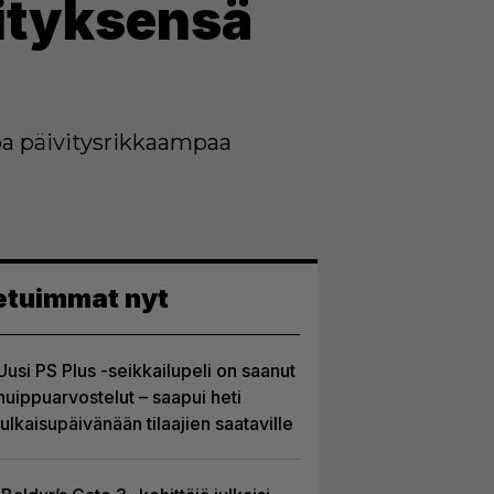
ityksensä
pa päivitysrikkaampaa
etuimmat nyt
Uusi PS Plus -seikkailupeli on saanut
huippuarvostelut – saapui heti
julkaisupäivänään tilaajien saataville