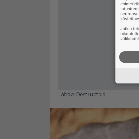
esimerkiks
tutustuma
seuraaval
käytettäv
Jotkin te
oikeutett
välilehdel
Lähde:
Destructoid