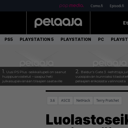
Como.fi
Episodi.fi
E
PS5
PLAYSTATION 5
PLAYSTATION
PC
PLAYST
1.
2.
Uusi PS Plus -seikkailupeli on saanut
Baldur’s Gate 3 -kehittäjä jul
huippuarvostelut – saapui heti
vuosipäivän kunniaksi tilastotie
julkaisupäivänään tilaajien saataville
pelaajien erikoisista valinnoista
3.6
ASCII
NetHack
Terry Pratchet
Luolastosei