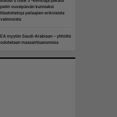
Baldur’s Gate 3 -kehittäjä julkaisi
pelin vuosipäivän kunniaksi
tilastotietoja pelaajien erikoisista
valinnoista
EA myytiin Saudi-Arabiaan – yhtiöltä
odotetaan massairtisanomisia