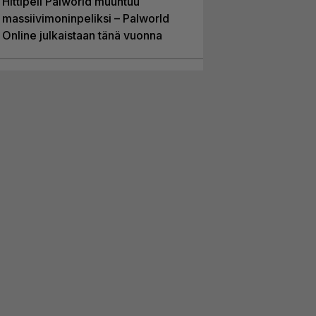
Hittipeli Palworld muuntuu
massiivimoninpeliksi – Palworld
Online julkaistaan tänä vuonna