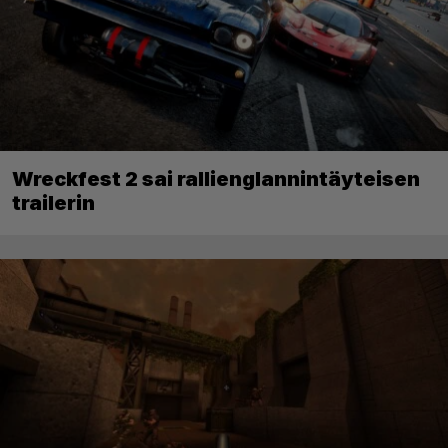
Wreckfest 2 sai rallienglannintäyteisen
trailerin