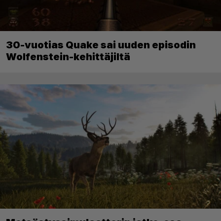
30-vuotias Quake sai uuden episodin
Wolfenstein-kehittäjiltä