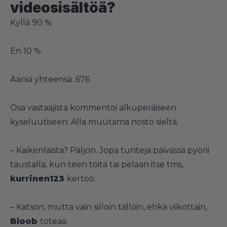
videosisältöä?
Kyllä
90 %
En
10 %
Ääniä yhteensä: 676
Osa vastaajista kommentoi alkuperäiseen
kyseluutiseen. Alla muutama nosto sieltä.
–
Kaikenlaista? Paljon. Jopa tunteja päivässä pyörii
taustalla, kun teen töitä tai pelaan itse tms,
kurrinen123
kertoo.
–
Katson, mutta vain silloin tällöin, ehkä viikottain,
Bloob
toteaa.