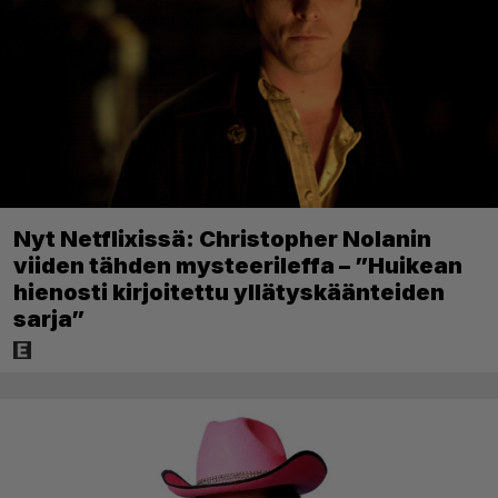
Nyt Netflixissä: Christopher Nolanin
viiden tähden mysteerileffa – ”Huikean
hienosti kirjoitettu yllätyskäänteiden
sarja”