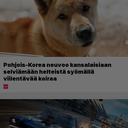
Pohjois-Korea neuvoo kansalaisiaan
selviämään helteistä syömällä
viilentävää koiraa