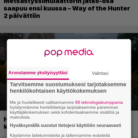
Metsästyssimulaattorin jatko-osa
saapuu ensi kuussa – Way of the Hunter
2 päivättiin
Arvostamme yksityisyyttäsi
Valintasi
Tarvitsemme suostumuksesi tarjotaksemme
henkilökohtaisen käyttökokemuksen
Me ja huolellisesti valitsemamme
88 teknologiakumppania
hyödynnämme henkilötietoja tarjotaksemme paremman
käyttäjäkokemuksen sekä kohdentaaksemme sisältöä ja
mainoksia.
Huippusuosittu Soturikissat-kirjasarja
Hyväksymällä suostut tietojesi käyttöön seuraavasti
kääntyy videopeliksi
Käytämme laitetunnisteita ja tallennamme evästeitä