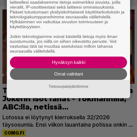
laitteellesi saadaksemme tietoja esimerkiksi sivuista, joilla
vierailit, IP-osoitteestasi sekä laitteesi ominaisuuksista.
Pääset tutustumaan yksityiskohtaisesti käyttötarkoituksiin ja
teknologiakumppaneihimme seuraavalla välilehdellä.
Hylkääminen voi vaikuttaa sivuston toimivuuteen ja
käytettävyyteen.
Jotkin teknologiamme voivat käsitellä tietoja myös ilman
suostumusta, jos niillä on siihen oikeutettu peruste. Voit
vastustaa tätä tai muuttaa asetuksiasi milloin tahansa
seuraavalla välilehdellä.
Hyväksyn kaikki
Omat valintani
Tietosuojakäytäntömme