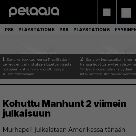
PS5
PLAYSTATION 5
PS6
PLAYSTATION 6
FYYSINE
1.
2.
Sony kertoo kuulleensa PlayStation-
Sony on keskustellut jälleen
pelilevyjen valmistuksen lopettamisesta
kanssa levyttömyyteen siirtymis
nousseen kritiikin – aikoo silti pysyä
Yhdysvalloissa pelejä myydään
suunnitelmassaan
latauskoodin sisältävissä koteloi
Kohuttu Manhunt 2 viimein
julkaisuun
Murhapeli julkaistaan Amerikassa tänään