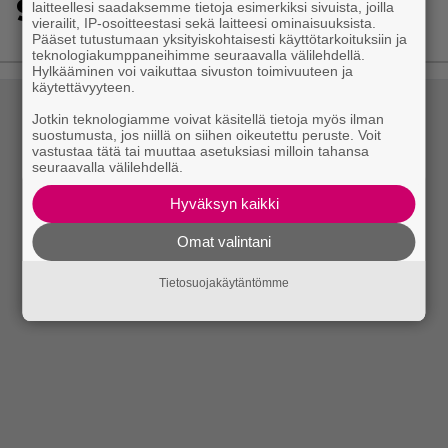
9
Metsästyssimulaattorin jatko-osa saapuu ensi
laitteellesi saadaksemme tietoja esimerkiksi sivuista, joilla
vierailit, IP-osoitteestasi sekä laitteesi ominaisuuksista.
kuussa – Way of the Hunter 2 päivättiin
Pääset tutustumaan yksityiskohtaisesti käyttötarkoituksiin ja
teknologiakumppaneihimme seuraavalla välilehdellä.
Hylkääminen voi vaikuttaa sivuston toimivuuteen ja
käytettävyyteen.
Jotkin teknologiamme voivat käsitellä tietoja myös ilman
suostumusta, jos niillä on siihen oikeutettu peruste. Voit
vastustaa tätä tai muuttaa asetuksiasi milloin tahansa
seuraavalla välilehdellä.
Hyväksyn kaikki
Omat valintani
Tietosuojakäytäntömme