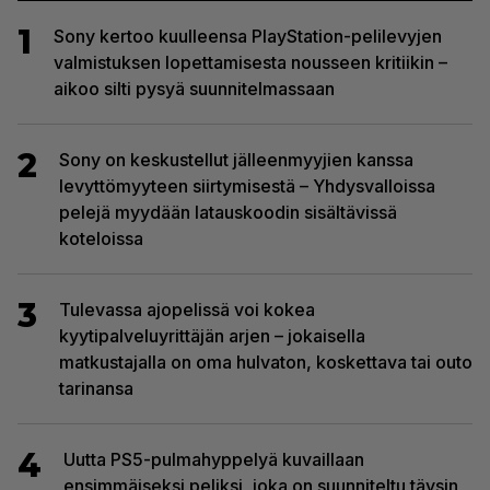
1
Sony kertoo kuulleensa PlayStation-pelilevyjen
valmistuksen lopettamisesta nousseen kritiikin –
aikoo silti pysyä suunnitelmassaan
2
Sony on keskustellut jälleenmyyjien kanssa
levyttömyyteen siirtymisestä – Yhdysvalloissa
pelejä myydään latauskoodin sisältävissä
koteloissa
3
Tulevassa ajopelissä voi kokea
kyytipalveluyrittäjän arjen – jokaisella
matkustajalla on oma hulvaton, koskettava tai outo
tarinansa
4
Uutta PS5-pulmahyppelyä kuvaillaan
ensimmäiseksi peliksi, joka on suunniteltu täysin