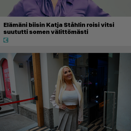
Elämäni biisin Katja Ståhlin roisi vitsi
suututti somen välittömästi