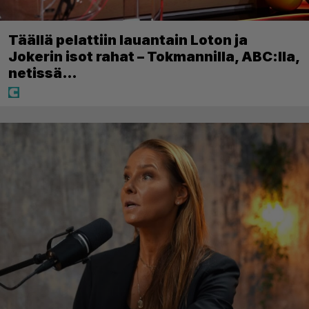
Täällä pelattiin lauantain Loton ja
Jokerin isot rahat – Tokmannilla, ABC:lla,
netissä…