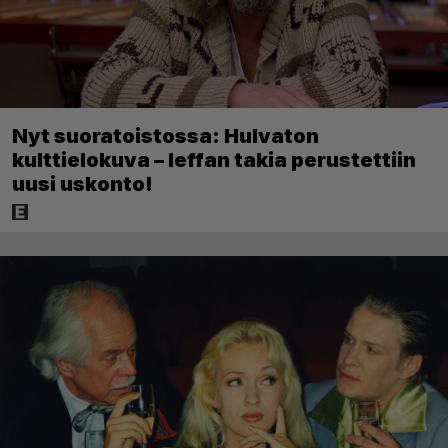
Nyt suoratoistossa: Hulvaton
kulttielokuva – leffan takia perustettiin
uusi uskonto!