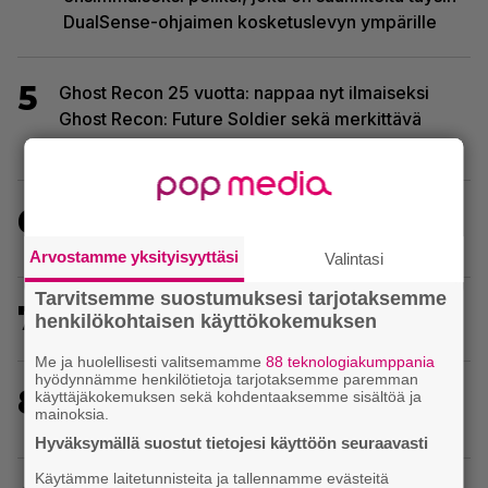
DualSense-ohjaimen kosketuslevyn ympärille
5
Ghost Recon 25 vuotta: nappaa nyt ilmaiseksi
Ghost Recon: Future Soldier sekä merkittävä
Ghost Recon Wildlands -päivitys
6
Ubisoft vahvisti uuden Ghost Recon -pelin –
kutsuu pelaajat mukaan ennakkotestiin
Arvostamme yksityisyyttäsi
Valintasi
Tarvitsemme suostumuksesi tarjotaksemme
7
Wreckfest 2 sai rallienglannintäyteisen trailerin
henkilökohtaisen käyttökokemuksen
Me ja huolellisesti valitsemamme
88 teknologiakumppania
hyödynnämme henkilötietoja tarjotaksemme paremman
8
30-vuotias Quake sai uuden episodin
käyttäjäkokemuksen sekä kohdentaaksemme sisältöä ja
mainoksia.
Wolfenstein-kehittäjiltä
Hyväksymällä suostut tietojesi käyttöön seuraavasti
Käytämme laitetunnisteita ja tallennamme evästeitä