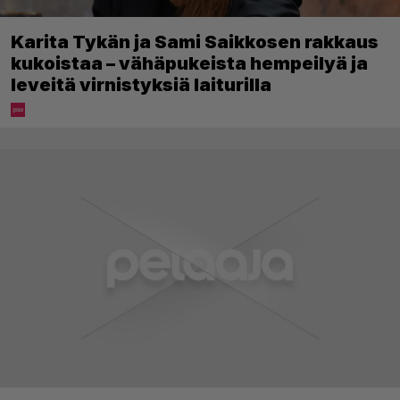
Karita Tykän ja Sami Saikkosen rakkaus
kukoistaa – vähäpukeista hempeilyä ja
leveitä virnistyksiä laiturilla