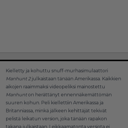
Kielletty ja kohuttu snuff-murhasimulaattori
Manhunt 2
julkaistaan tänään Amerikassa. Kaikkien
aikojen raaimmaksi videopeliksi mainostettu
Manhunt
on herättänyt ennennäkemättömän
suuren kohun. Peli kiellettiin Amerikassa ja
Britanniassa, minkä jälkeen kehittäjät tekivät
pelistä leikatun version, joka tänään rapakon
takana julkaistaan. Leikkaamatonta versiota ei