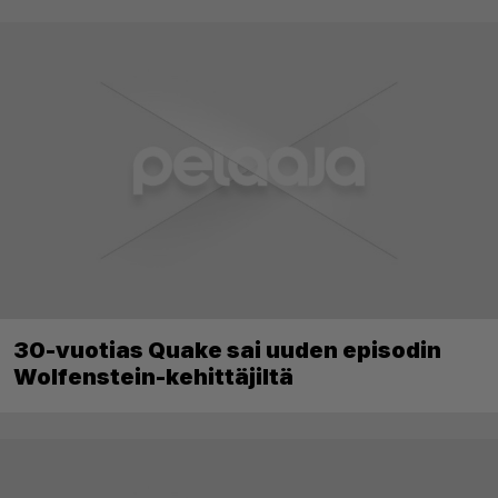
30-vuotias Quake sai uuden episodin
Wolfenstein-kehittäjiltä