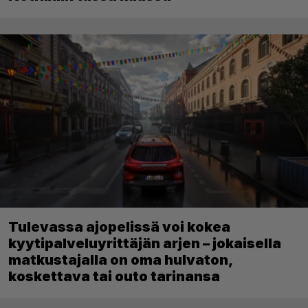
Tulevassa ajopelissä voi kokea
kyytipalveluyrittäjän arjen – jokaisella
matkustajalla on oma hulvaton,
koskettava tai outo tarinansa