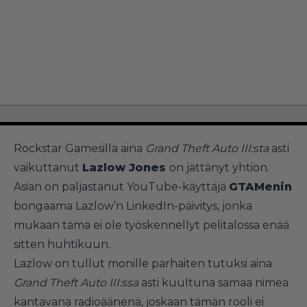
Rockstar Gamesilla aina
Grand Theft Auto III:sta
asti
vaikuttanut
Lazlow Jones
on jättänyt yhtiön.
Asian on paljastanut YouTube-käyttäjä
GTAMenin
bongaama Lazlow’n LinkedIn-päivitys, jonka
mukaan tämä ei ole työskennellyt pelitalossa enää
sitten huhtikuun.
Lazlow on tullut monille parhaiten tutuksi aina
Grand Theft Auto III:ssa
asti kuultuna samaa nimeä
kantavana radioäänenä, joskaan tämän rooli ei