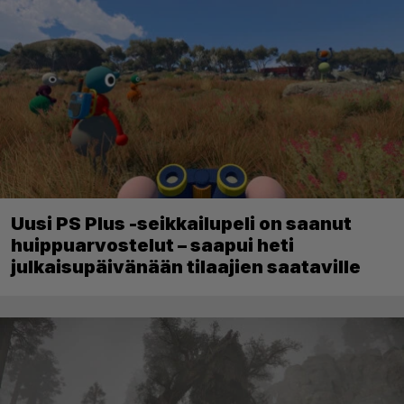
Uusi PS Plus -seikkailupeli on saanut
huippuarvostelut – saapui heti
julkaisupäivänään tilaajien saataville