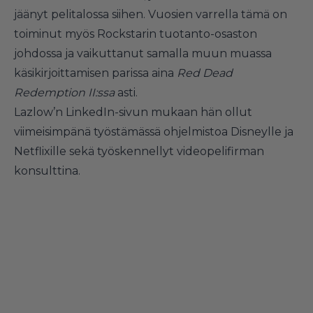
jäänyt pelitalossa siihen. Vuosien varrella tämä on
toiminut myös Rockstarin tuotanto-osaston
johdossa ja vaikuttanut samalla muun muassa
käsikirjoittamisen parissa aina
Red Dead
Redemption II:ssa
asti.
Lazlow’n LinkedIn-sivun mukaan hän ollut
viimeisimpänä työstämässä ohjelmistoa Disneylle ja
Netflixille sekä työskennellyt videopelifirman
konsulttina.