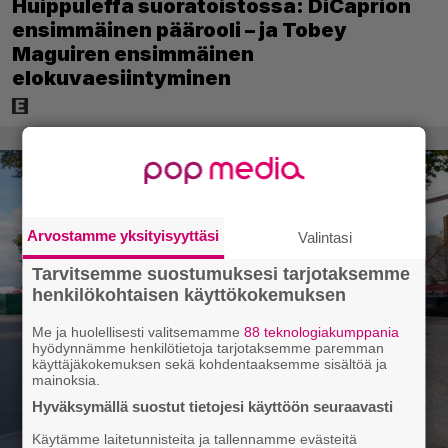
Huippuleffa suoratoistossa: DiCaprion
ensimmäinen päärooli – ja Tobey
Maguiren ensimmäinen
elokuvaesiintyminen
Arvostamme yksityisyyttäsi
Valintasi
Tarvitsemme suostumuksesi tarjotaksemme
henkilökohtaisen käyttökokemuksen
Me ja huolellisesti valitsemamme
88 teknologiakumppania
hyödynnämme henkilötietoja tarjotaksemme paremman
käyttäjäkokemuksen sekä kohdentaaksemme sisältöä ja
mainoksia.
Hyväksymällä suostut tietojesi käyttöön seuraavasti
Käytämme laitetunnisteita ja tallennamme evästeitä