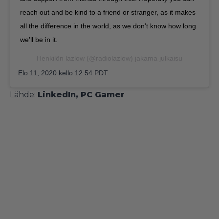
reach out and be kind to a friend or stranger, as it makes
all the difference in the world, as we don’t know how long
we’ll be in it.
Henkilön
lazlow
(@radiolazlow) jakama julkaisu
Elo 11, 2020 kello 12.54 PDT
Lähde:
LinkedIn
,
PC Gamer