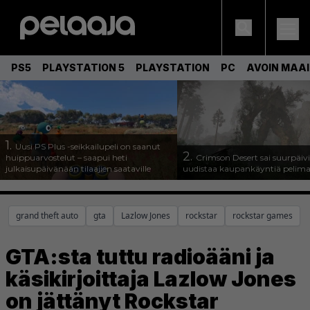
PS5
PLAYSTATION 5
PLAYSTATION
PC
AVOIN MAA
1.
Uusi PS Plus -seikkailupeli on saanut
2.
huippuarvostelut – saapui heti
Crimson Desert sai suurpäivi
julkaisupäivänään tilaajien saataville
uudistaa kaupankäyntiä pelim
grand theft auto
gta
Lazlow Jones
rockstar
rockstar games
GTA:sta tuttu radioääni ja
käsikirjoittaja Lazlow Jones
on jättänyt Rockstar