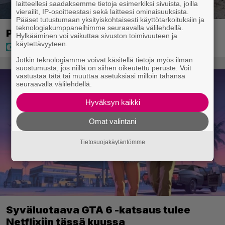
laitteellesi saadaksemme tietoja esimerkiksi sivuista, joilla
vierailit, IP-osoitteestasi sekä laitteesi ominaisuuksista.
Pääset tutustumaan yksityiskohtaisesti käyttötarkoituksiin ja
teknologiakumppaneihimme seuraavalla välilehdellä.
Poliisilla surullinen ilta Kuopiossa eilen
Hylkääminen voi vaikuttaa sivuston toimivuuteen ja
käytettävyyteen.
Jotkin teknologiamme voivat käsitellä tietoja myös ilman
suostumusta, jos niillä on siihen oikeutettu peruste. Voit
vastustaa tätä tai muuttaa asetuksiasi milloin tahansa
seuraavalla välilehdellä.
Hyväksyn kaikki
Omat valintani
Tietosuojakäytäntömme
Syväluotaava GTA 6 -katsaus tulee
Netflixiin tässä kuussa