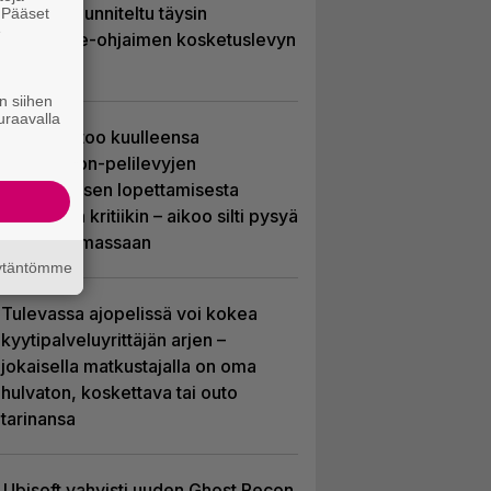
joka on suunniteltu täysin
. Pääset
e
DualSense-ohjaimen kosketuslevyn
ympärille
n siihen
uraavalla
Sony kertoo kuulleensa
PlayStation-pelilevyjen
valmistuksen lopettamisesta
nousseen kritiikin – aikoo silti pysyä
suunnitelmassaan
äytäntömme
Tulevassa ajopelissä voi kokea
kyytipalveluyrittäjän arjen –
jokaisella matkustajalla on oma
hulvaton, koskettava tai outo
tarinansa
Ubisoft vahvisti uuden Ghost Recon