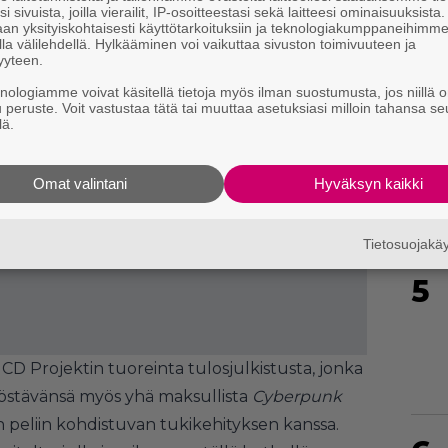
i sivuista, joilla vierailit, IP-osoitteestasi sekä laitteesi ominaisuuksista
an yksityiskohtaisesti käyttötarkoituksiin ja teknologiakumppaneihimm
la välilehdellä. Hylkääminen voi vaikuttaa sivuston toimivuuteen ja
yyteen.
knologiamme voivat käsitellä tietoja myös ilman suostumusta, jos niillä o
u peruste. Voit vastustaa tätä tai muuttaa asetuksiasi milloin tahansa se
4
lä.
Omat valintani
Hyväksyn kaikki
Tietosuojak
5
 CD Projektin tuoreinta tulosjulkistusta, jonka
yöstävänsä myös yhä maksullista
Cyberpunk
peliin kohdistuvan tukikehityksen kanssa.