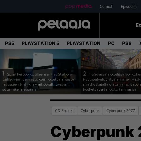
Como.fi
Episodi.fi
E
PS5
PLAYSTATION 5
PLAYSTATION
PC
PS6
1.
2.
Sony kertoo kuulleensa PlayStation-
Tulevassa ajopelissä voi koke
pelilevyjen valmistuksen lopettamisesta
kyytipalveluyrittäjän arjen – joka
nousseen kritiikin – aikoo silti pysyä
matkustajalla on oma hulvaton
suunnitelmassaan
koskettava tai outo tarinansa
CD Projekt
Cyberpunk
Cyberpunk 2077
Cyberpunk 2