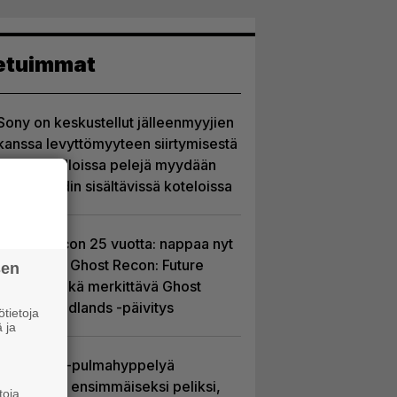
etuimmat
Sony on keskustellut jälleenmyyjien
kanssa levyttömyyteen siirtymisestä
– Yhdysvalloissa pelejä myydään
latauskoodin sisältävissä koteloissa
Ghost Recon 25 vuotta: nappaa nyt
ilmaiseksi Ghost Recon: Future
sen
Soldier sekä merkittävä Ghost
Recon Wildlands -päivitys
tietoja
 ja
Uutta PS5-pulmahyppelyä
kuvaillaan ensimmäiseksi peliksi,
toja