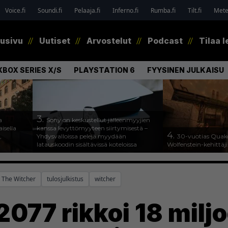
Voice.fi
Soundi.fi
Pelaaja.fi
Inferno.fi
Rumba.fi
Tilt.fi
Metel
tusivu
Uutiset
Arvostelut
Podcast
Tilaa l
XBOX SERIES X/S
PLAYSTATION 6
FYYSINEN JULKAISU
3.
a
Sony on keskustellut jälleenmyyjien
isella
kanssa levyttömyyteen siirtymisestä –
4.
,
Yhdysvalloissa pelejä myydään
30-vuotias Quake
latauskoodin sisältävissä koteloissa
Wolfenstein-kehittäji
The Witcher
tulosjulkistus
witcher
077 rikkoi 18 milj