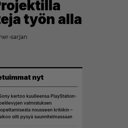
ojektilla
eja työn alla
her-sarjan
etuimmat nyt
Sony kertoo kuulleensa PlayStation-
pelilevyjen valmistuksen
lopettamisesta nousseen kritiikin –
aikoo silti pysyä suunnitelmassaan