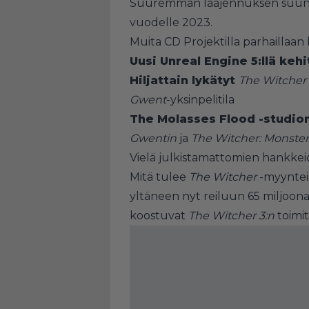
Suuremman laajennuksen suunnit
vuodelle 2023.
Muita CD Projektilla parhaillaan 
Uusi Unreal Engine 5:llä keh
Hiljattain lykätyt
The Witcher
Gwent
-yksinpelitila
The Molasses Flood -studio
Gwentin
ja
The Witcher: Monster
Vielä julkistamattomien hankkei
Mitä tulee
The Witcher
-myynteih
yltäneen nyt reiluun 65 miljoona
koostuvat
The Witcher 3:n
toimit