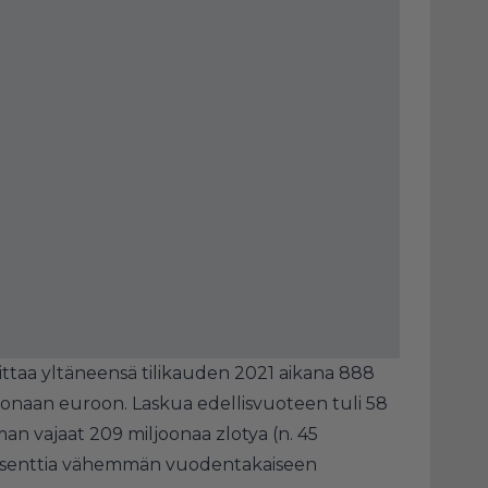
ittaa yltäneensä tilikauden 2021 aikana 888
ljoonaan euroon. Laskua edellisvuoteen tuli 58
eman vajaat 209 miljoonaa zlotya (n. 45
prosenttia vähemmän vuodentakaiseen