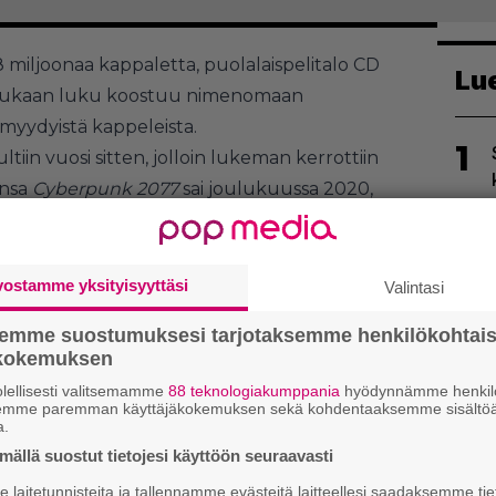
8 miljoonaa kappaletta, puolalaispelitalo CD
Lu
n mukaan luku koostuu nimenomaan
 myydyistä kappeleista.
1
tiin vuosi sitten, jolloin lukeman kerrottiin
unsa
Cyberpunk 2077
sai joulukuussa 2020,
ongelmat varsinkin pelin konsoliversioiden
lautuksiin kuin pitkään vaiheeseen, jolloin
n digitaalisesti PlayStation Storesta
.
vostamme yksityisyyttäsi
Valintasi
2
ehitys on jatkunut ennen kaikkea teknisten
semme suostumuksesi tarjotaksemme henkilökohtai
 sisältölisiäkin on nähty. PlayStation 5:llä ja
ökokemuksen
debytoi virallisesti
helmikuussa
.
lellisesti valitsemamme
88 teknologiakumppania
hyödynnämme henkilö
semme paremman käyttäjäkokemuksen sekä kohdentaaksemme sisältöä
a.
3
ällä suostut tietojesi käyttöön seuraavasti
laitetunnisteita ja tallennamme evästeitä laitteellesi saadaksemme tie