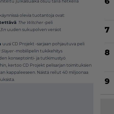
6
eltu julkaisuaika osuu tällä hetkellä
käynnissä olevia tuotantoja ovat:
itettävä
The Witcher
-peli
7
 3:n
uuden sukupolven versiot
n
uusi CD Projekt -sarjaan pohjautuva peli
8
 Slayer
-mobiilipelin tukikehitys
den konseptointi- ja tutkimustyö
in, kertoo CD Projekt pelisarjan toimituksien
an kappaleeseen. Näistä reilut 40 miljoonaa
9
uksista.