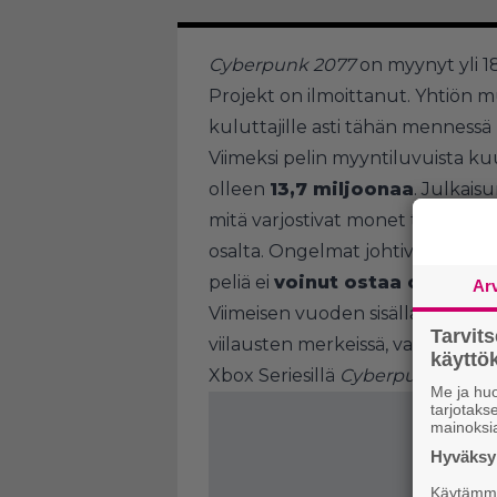
Cyberpunk 2077
on myynyt yli 1
Projekt on ilmoittanut. Yhtiö
kuluttajille asti tähän mennessä
Viimeksi pelin myyntiluvuista kuul
olleen
13,7 miljoonaa
. Julkais
mitä varjostivat monet tekniset 
osalta. Ongelmat johtivat niin pa
peliä ei
voinut ostaa ollenkaa
Ar
Viimeisen vuoden sisällä pelin k
Tarvit
viilausten merkeissä, vaikka pieniä
käytt
Xbox Seriesillä
Cyberpunk 2077
Me ja huo
tarjotak
mainoksi
Hyväksym
Käytämme 