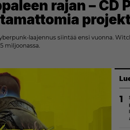
aleen rajan – CD Pr
stamattomia projekt
erpunk-laajennus siintää ensi vuonna. Witc
5 miljoonassa.
Lu
1