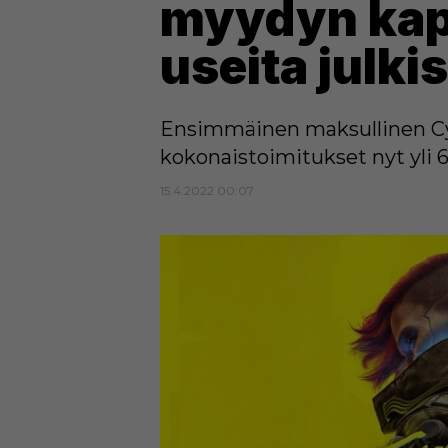
myydyn kapp
useita julki
Ensimmäinen maksullinen Cyb
kokonaistoimitukset nyt yli 6
15.4.2022 00:07