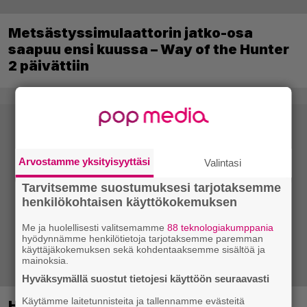
Metsästyssimulaattorin jatko-osa
saapuu ensi kuussa – Way of the Hunter
2 päivättiin
Arvostamme yksityisyyttäsi
Valintasi
Tarvitsemme suostumuksesi tarjotaksemme
henkilökohtaisen käyttökokemuksen
Me ja huolellisesti valitsemamme
88 teknologiakumppania
hyödynnämme henkilötietoja tarjotaksemme paremman
käyttäjäkokemuksen sekä kohdentaaksemme sisältöä ja
mainoksia.
Hyväksymällä suostut tietojesi käyttöön seuraavasti
Käytämme laitetunnisteita ja tallennamme evästeitä
Huippusuosittu Soturikissat-kirjasarja