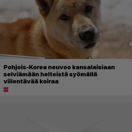
Pohjois-Korea neuvoo kansalaisiaan
selviämään helteistä syömällä
viilentävää koiraa