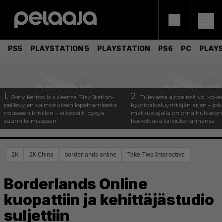
PS5
PLAYSTATION 5
PLAYSTATION
PS6
PC
PLAY
1.
2.
Sony kertoo kuulleensa PlayStation-
Tulevassa ajopelissä voi koke
pelilevyjen valmistuksen lopettamisesta
kyytipalveluyrittäjän arjen – joka
nousseen kritiikin – aikoo silti pysyä
matkustajalla on oma hulvaton
suunnitelmassaan
koskettava tai outo tarinansa
2K
2K China
borderlands online
Take-Two Interactive
Borderlands Online
kuopattiin ja kehittäjästudio
suljettiin