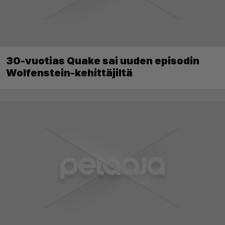
30-vuotias Quake sai uuden episodin
Wolfenstein-kehittäjiltä