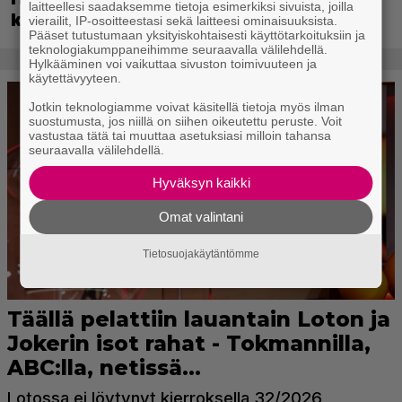
laitteellesi saadaksemme tietoja esimerkiksi sivuista, joilla
kääntyy videopeliksi
vierailit, IP-osoitteestasi sekä laitteesi ominaisuuksista.
Pääset tutustumaan yksityiskohtaisesti käyttötarkoituksiin ja
teknologiakumppaneihimme seuraavalla välilehdellä.
Hylkääminen voi vaikuttaa sivuston toimivuuteen ja
käytettävyyteen.
Jotkin teknologiamme voivat käsitellä tietoja myös ilman
suostumusta, jos niillä on siihen oikeutettu peruste. Voit
vastustaa tätä tai muuttaa asetuksiasi milloin tahansa
seuraavalla välilehdellä.
Hyväksyn kaikki
Omat valintani
Tietosuojakäytäntömme