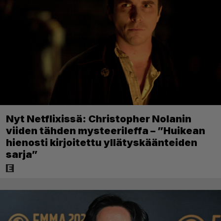
Nyt Netflixissä: Christopher Nolanin
viiden tähden mysteerileffa – ”Huikean
hienosti kirjoitettu yllätyskäänteiden
sarja”