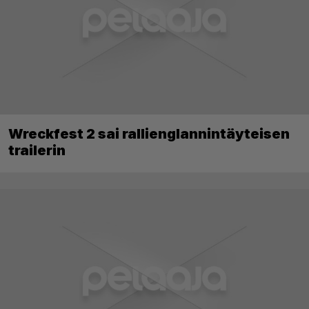
Wreckfest 2 sai rallienglannintäyteisen
trailerin