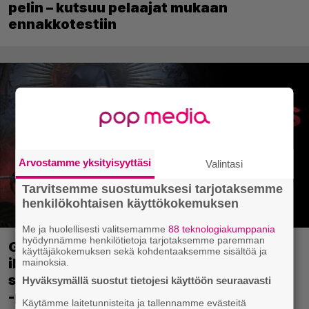
pelin – kutsuu pelaajat mukaan
ennakkotestiin
Arvostamme yksityisyyttäsi
Valintasi
Tarvitsemme suostumuksesi tarjotaksemme
henkilökohtaisen käyttökokemuksen
Me ja huolellisesti valitsemamme
88 teknologiakumppania
hyödynnämme henkilötietoja tarjotaksemme paremman
Ghost Recon 25 vuotta: nappaa nyt
käyttäjäkokemuksen sekä kohdentaaksemme sisältöä ja
ilmaiseksi Ghost Recon: Future Soldier
mainoksia.
sekä merkittävä Ghost Recon Wildlands
Hyväksymällä suostut tietojesi käyttöön seuraavasti
-päivitys
Käytämme laitetunnisteita ja tallennamme evästeitä