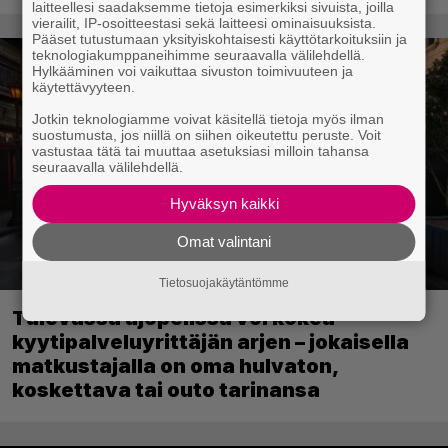
laitteellesi saadaksemme tietoja esimerkiksi sivuista, joilla
vierailit, IP-osoitteestasi sekä laitteesi ominaisuuksista.
Pääset tutustumaan yksityiskohtaisesti käyttötarkoituksiin ja
teknologiakumppaneihimme seuraavalla välilehdellä.
Hylkääminen voi vaikuttaa sivuston toimivuuteen ja
käytettävyyteen.
Jotkin teknologiamme voivat käsitellä tietoja myös ilman
suostumusta, jos niillä on siihen oikeutettu peruste. Voit
vastustaa tätä tai muuttaa asetuksiasi milloin tahansa
seuraavalla välilehdellä.
Hyväksyn kaikki
Omat valintani
Tietosuojakäytäntömme
Tulevassa ajopelissä voi kokea
kyytipalveluyrittäjän arjen – jokaisella
matkustajalla on oma hulvaton,
koskettava tai outo tarinansa