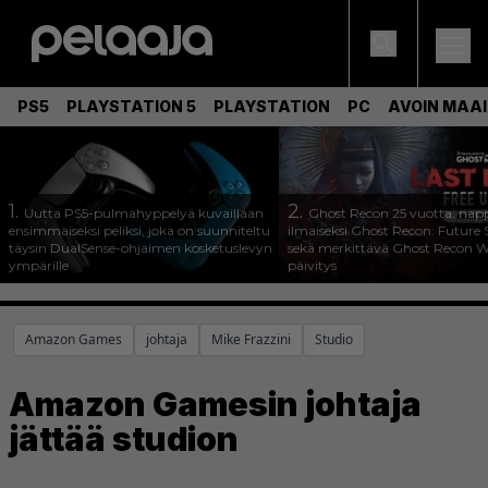
PS5
PLAYSTATION 5
PLAYSTATION
PC
AVOIN MAA
1.
2.
Uutta PS5-pulmahyppelyä kuvaillaan
Ghost Recon 25 vuotta: nap
ensimmäiseksi peliksi, joka on suunniteltu
ilmaiseksi Ghost Recon: Future S
täysin DualSense-ohjaimen kosketuslevyn
sekä merkittävä Ghost Recon Wi
ympärille
päivitys
Amazon Games
johtaja
Mike Frazzini
Studio
Amazon Gamesin johtaja
jättää studion