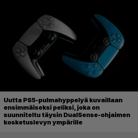
Uutta PS5-pulmahyppelyä kuvaillaan
ensimmäiseksi peliksi, joka on
suunniteltu täysin DualSense-ohjaimen
kosketuslevyn ympärille