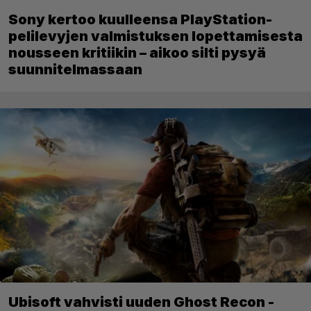
Sony kertoo kuulleensa PlayStation-
pelilevyjen valmistuksen lopettamisesta
nousseen kritiikin – aikoo silti pysyä
suunnitelmassaan
Ubisoft vahvisti uuden Ghost Recon -