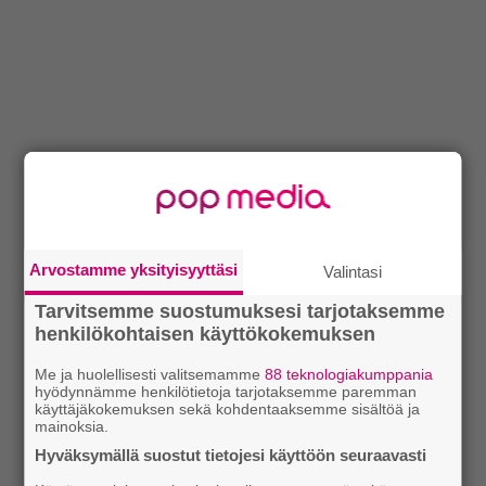
Arvostamme yksityisyyttäsi
Valintasi
Tarvitsemme suostumuksesi tarjotaksemme
henkilökohtaisen käyttökokemuksen
Me ja huolellisesti valitsemamme
88 teknologiakumppania
hyödynnämme henkilötietoja tarjotaksemme paremman
käyttäjäkokemuksen sekä kohdentaaksemme sisältöä ja
mainoksia.
Hyväksymällä suostut tietojesi käyttöön seuraavasti