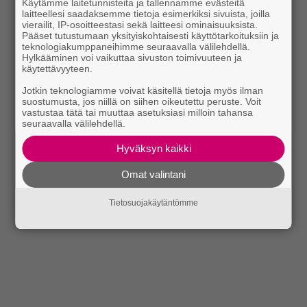
Käytämme laitetunnisteita ja tallennamme evästeitä
laitteellesi saadaksemme tietoja esimerkiksi sivuista, joilla
vierailit, IP-osoitteestasi sekä laitteesi ominaisuuksista.
Pääset tutustumaan yksityiskohtaisesti käyttötarkoituksiin ja
teknologiakumppaneihimme seuraavalla välilehdellä.
Hylkääminen voi vaikuttaa sivuston toimivuuteen ja
käytettävyyteen.
Jotkin teknologiamme voivat käsitellä tietoja myös ilman
suostumusta, jos niillä on siihen oikeutettu peruste. Voit
vastustaa tätä tai muuttaa asetuksiasi milloin tahansa
seuraavalla välilehdellä.
Hyväksyn kaikki
Omat valintani
Tietosuojakäytäntömme