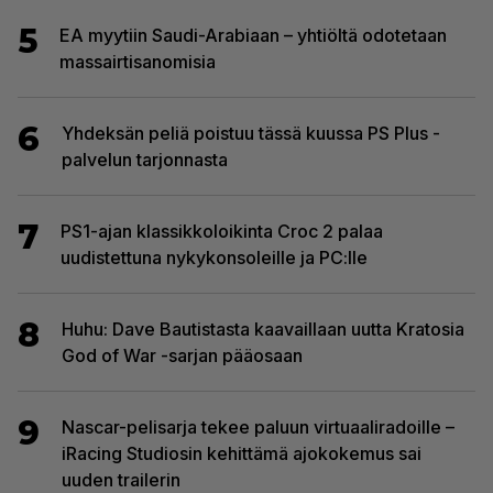
5
EA myytiin Saudi-Arabiaan – yhtiöltä odotetaan
massairtisanomisia
6
Yhdeksän peliä poistuu tässä kuussa PS Plus -
palvelun tarjonnasta
7
PS1-ajan klassikkoloikinta Croc 2 palaa
uudistettuna nykykonsoleille ja PC:lle
8
Huhu: Dave Bautistasta kaavaillaan uutta Kratosia
God of War -sarjan pääosaan
9
Nascar-pelisarja tekee paluun virtuaaliradoille –
iRacing Studiosin kehittämä ajokokemus sai
uuden trailerin