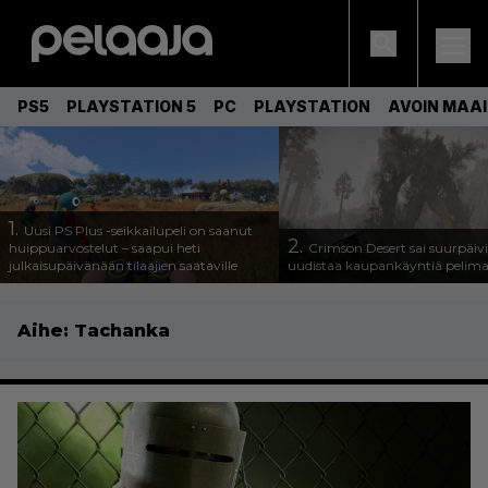
PS5
PLAYSTATION 5
PC
PLAYSTATION
AVOIN MAA
1.
Uusi PS Plus -seikkailupeli on saanut
2.
huippuarvostelut – saapui heti
Crimson Desert sai suurpäivi
julkaisupäivänään tilaajien saataville
uudistaa kaupankäyntiä pelim
Aihe:
Tachanka