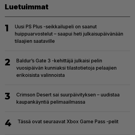
Luetuimmat
1
Uusi PS Plus -seikkailupeli on saanut
huippuarvostelut – saapui heti julkaisupäivänään
tilaajien saataville
2
Baldur’s Gate 3 -kehittäjä julkaisi pelin
vuosipäivän kunniaksi tilastotietoja pelaajien
erikoisista valinnoista
3
Crimson Desert sai suurpäivityksen – uudistaa
kaupankäyntiä pelimaailmassa
4
Tässä ovat seuraavat Xbox Game Pass -pelit