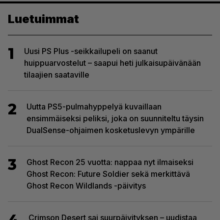
Luetuimmat
1
Uusi PS Plus -seikkailupeli on saanut
huippuarvostelut – saapui heti julkaisupäivänään
tilaajien saataville
2
Uutta PS5-pulmahyppelyä kuvaillaan
ensimmäiseksi peliksi, joka on suunniteltu täysin
DualSense-ohjaimen kosketuslevyn ympärille
3
Ghost Recon 25 vuotta: nappaa nyt ilmaiseksi
Ghost Recon: Future Soldier sekä merkittävä
Ghost Recon Wildlands -päivitys
Crimson Desert sai suurpäivityksen – uudistaa