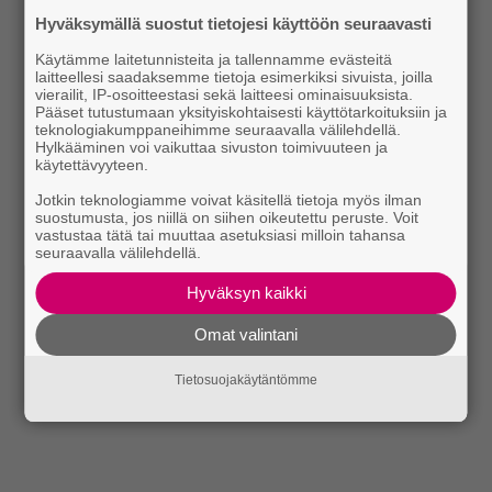
Hyväksymällä suostut tietojesi käyttöön seuraavasti
Käytämme laitetunnisteita ja tallennamme evästeitä
laitteellesi saadaksemme tietoja esimerkiksi sivuista, joilla
vierailit, IP-osoitteestasi sekä laitteesi ominaisuuksista.
Pääset tutustumaan yksityiskohtaisesti käyttötarkoituksiin ja
teknologiakumppaneihimme seuraavalla välilehdellä.
Hylkääminen voi vaikuttaa sivuston toimivuuteen ja
käytettävyyteen.
Jotkin teknologiamme voivat käsitellä tietoja myös ilman
suostumusta, jos niillä on siihen oikeutettu peruste. Voit
vastustaa tätä tai muuttaa asetuksiasi milloin tahansa
seuraavalla välilehdellä.
Hyväksyn kaikki
Omat valintani
Tietosuojakäytäntömme