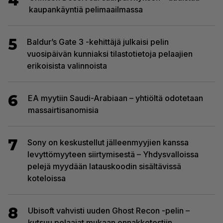
4
kaupankäyntiä pelimaailmassa
5
Baldur’s Gate 3 -kehittäjä julkaisi pelin
vuosipäivän kunniaksi tilastotietoja pelaajien
erikoisista valinnoista
6
EA myytiin Saudi-Arabiaan – yhtiöltä odotetaan
massairtisanomisia
7
Sony on keskustellut jälleenmyyjien kanssa
levyttömyyteen siirtymisestä – Yhdysvalloissa
pelejä myydään latauskoodin sisältävissä
koteloissa
8
Ubisoft vahvisti uuden Ghost Recon -pelin –
kutsuu pelaajat mukaan ennakkotestiin