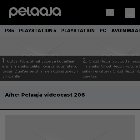
PS5
PLAYSTATION 5
PLAYSTATION
PC
AVOIN MAA
1.
2.
Uutta PS5-pulmahyppelyä kuvaillaan
Ghost Recon 25 vuotta: nap
ensimmäiseksi peliksi, joka on suunniteltu
ilmaiseksi Ghost Recon: Future S
täysin DualSense-ohjaimen kosketuslevyn
sekä merkittävä Ghost Recon Wi
ympärille
päivitys
Aihe:
Pelaaja videocast 206