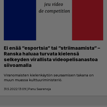
Ei enää ”esportsia” tai ”striimaamista” –
Ranska haluaa turvata kielensä
selkeyden virallista videopelisanastoa
siivoamalla
Viranomaisten kielenkäytön seuraamisen takana on
muun muassa kulttuuriministeriö.
31.5.2022 13:09 | Panu Saarenoja