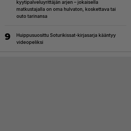
kyytipalveluyrittäjän arjen – jokaisella
matkustajalla on oma hulvaton, koskettava tai
outo tarinansa
9
Huippusuosittu Soturikissat-kirjasarja kääntyy
videopeliksi