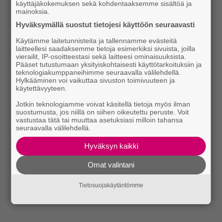
käyttäjäkokemuksen sekä kohdentaaksemme sisältöä ja
mainoksia.
Hyväksymällä suostut tietojesi käyttöön seuraavasti
Käytämme laitetunnisteita ja tallennamme evästeitä
laitteellesi saadaksemme tietoja esimerkiksi sivuista, joilla
vierailit, IP-osoitteestasi sekä laitteesi ominaisuuksista.
Pääset tutustumaan yksityiskohtaisesti käyttötarkoituksiin ja
teknologiakumppaneihimme seuraavalla välilehdellä.
Hylkääminen voi vaikuttaa sivuston toimivuuteen ja
käytettävyyteen.
Jotkin teknologiamme voivat käsitellä tietoja myös ilman
suostumusta, jos niillä on siihen oikeutettu peruste. Voit
vastustaa tätä tai muuttaa asetuksiasi milloin tahansa
seuraavalla välilehdellä.
Hyväksyn kaikki
Omat valintani
Tietosuojakäytäntömme