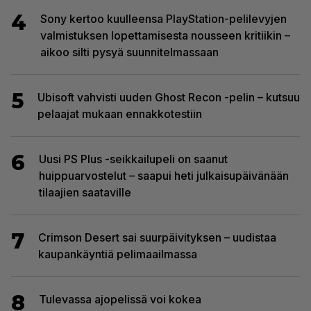
4
Sony kertoo kuulleensa PlayStation-pelilevyjen
valmistuksen lopettamisesta nousseen kritiikin –
aikoo silti pysyä suunnitelmassaan
5
Ubisoft vahvisti uuden Ghost Recon -pelin – kutsuu
pelaajat mukaan ennakkotestiin
6
Uusi PS Plus -seikkailupeli on saanut
huippuarvostelut – saapui heti julkaisupäivänään
tilaajien saataville
7
Crimson Desert sai suurpäivityksen – uudistaa
kaupankäyntiä pelimaailmassa
8
Tulevassa ajopelissä voi kokea