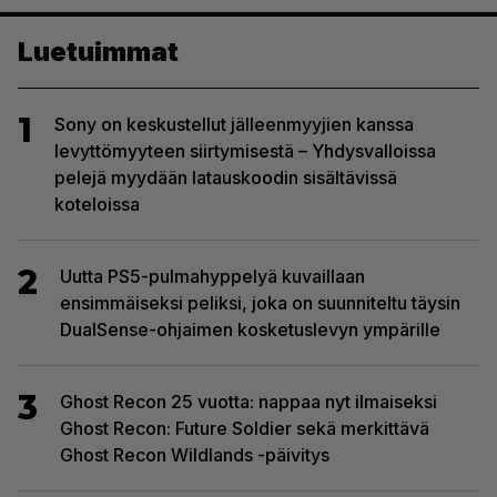
Luetuimmat
1
Sony on keskustellut jälleenmyyjien kanssa
levyttömyyteen siirtymisestä – Yhdysvalloissa
pelejä myydään latauskoodin sisältävissä
koteloissa
2
Uutta PS5-pulmahyppelyä kuvaillaan
ensimmäiseksi peliksi, joka on suunniteltu täysin
DualSense-ohjaimen kosketuslevyn ympärille
3
Ghost Recon 25 vuotta: nappaa nyt ilmaiseksi
Ghost Recon: Future Soldier sekä merkittävä
Ghost Recon Wildlands -päivitys