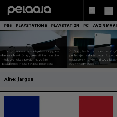
PS5
PLAYSTATION 5
PLAYSTATION
PC
AVOIN MAA
1.
2.
Sony on keskustellut jälleenmyyjien
Sony kertoo kuulleensa Play
kanssa levyttömyyteen siirtymisestä –
pelilevyjen valmistuksen lopett
Yhdysvalloissa pelejä myydään
nousseen kritiikin – aikoo silti p
latauskoodin sisältävissä koteloissa
suunnitelmassaan
Aihe:
jargon