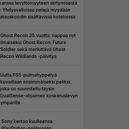
kanssa levyttömyyteen siirtymisestä
– Yhdysvalloissa pelejä myydään
latauskoodin sisältävissä koteloissa
Ghost Recon 25 vuotta: nappaa nyt
ilmaiseksi Ghost Recon: Future
Soldier sekä merkittävä Ghost
Recon Wildlands -päivitys
Uutta PS5-pulmahyppelyä
kuvaillaan ensimmäiseksi peliksi,
joka on suunniteltu täysin
DualSense-ohjaimen kosketuslevyn
ympärille
Sony kertoo kuulleensa
PlayStation-pelilevyjen