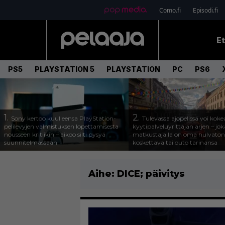
Como.fi
Episodi.fi
E
PS5
PLAYSTATION 5
PLAYSTATION
PC
PS6
1.
2.
Sony kertoo kuulleensa PlayStation-
Tulevassa ajopelissä voi koke
pelilevyjen valmistuksen lopettamisesta
kyytipalveluyrittäjän arjen – joka
nousseen kritiikin – aikoo silti pysyä
matkustajalla on oma hulvaton
suunnitelmassaan
koskettava tai outo tarinansa
Aihe:
DICE; päivitys