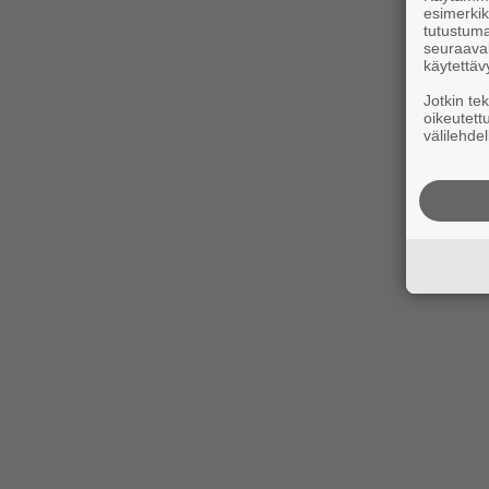
esimerkiks
tutustuma
seuraaval
käytettäv
Jotkin te
oikeutett
välilehdel