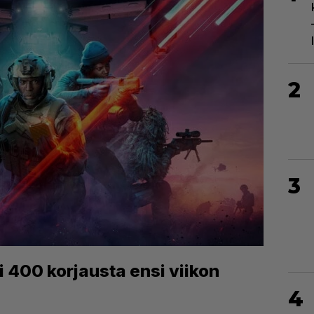
2
3
i 400 korjausta ensi viikon
4