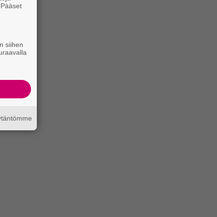
. Pääset
e
n siihen
uraavalla
äytäntömme