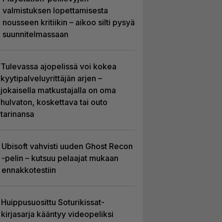
valmistuksen lopettamisesta
nousseen kritiikin – aikoo silti pysyä
suunnitelmassaan
Tulevassa ajopelissä voi kokea
kyytipalveluyrittäjän arjen –
jokaisella matkustajalla on oma
hulvaton, koskettava tai outo
tarinansa
Ubisoft vahvisti uuden Ghost Recon
-pelin – kutsuu pelaajat mukaan
ennakkotestiin
Huippusuosittu Soturikissat-
kirjasarja kääntyy videopeliksi