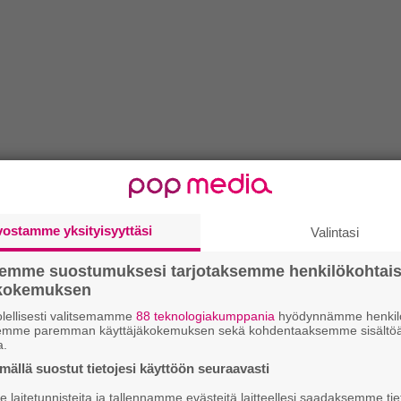
vostamme yksityisyyttäsi
Valintasi
semme suostumuksesi tarjotaksemme henkilökohtai
ökokemuksen
lellisesti valitsemamme
88 teknologiakumppania
hyödynnämme henkilö
semme paremman käyttäjäkokemuksen sekä kohdentaaksemme sisältöä
a.
ällä suostut tietojesi käyttöön seuraavasti
laitetunnisteita ja tallennamme evästeitä laitteellesi saadaksemme tie