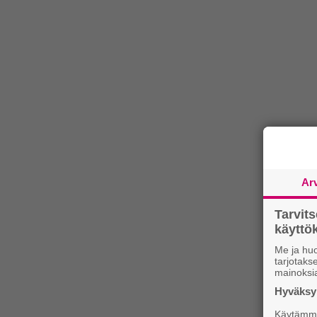
Ar
Tarvit
käytt
Me ja huo
tarjotak
mainoksi
Hyväksym
Käytämme 