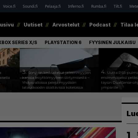
Voice.fi
Soundi.fi
Pelaaja.fi
Inferno.fi
Rumba.fi
Tilt.fi
Metel
tusivu
Uutiset
Arvostelut
Podcast
Tilaa l
XBOX SERIES X/S
PLAYSTATION 6
FYYSINEN JULKAISU
3.
4.
a
Sony on keskustellut jälleenmyyjien
Uutta PS5-pulma
isella
kanssa levyttömyyteen siirtymisestä –
ensimmäiseksi peliksi
,
Yhdysvalloissa pelejä myydään
täysin DualSense-oh
latauskoodin sisältävissä koteloissa
ympärille
Lu
1