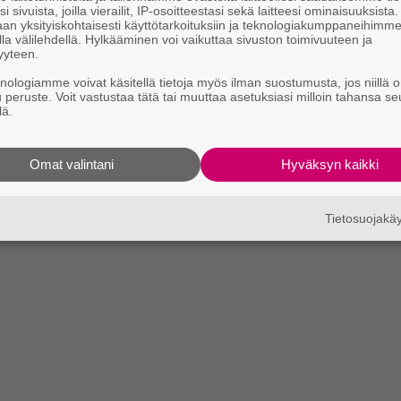
i sivuista, joilla vierailit, IP-osoitteestasi sekä laitteesi ominaisuuksista
an yksityiskohtaisesti käyttötarkoituksiin ja teknologiakumppaneihimm
la välilehdellä. Hylkääminen voi vaikuttaa sivuston toimivuuteen ja
yyteen.
knologiamme voivat käsitellä tietoja myös ilman suostumusta, jos niillä o
u peruste. Voit vastustaa tätä tai muuttaa asetuksiasi milloin tahansa se
lä.
Omat valintani
Hyväksyn kaikki
Tietosuojak