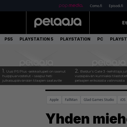
Como.fi
Episodi.fi
E
PS5
PLAYSTATION 5
PLAYSTATION
PC
PLAYST
1.
2.
Uusi PS Plus -seikkailupeli on saanut
Baldur’s Gate 3 -kehittäjä jul
huippuarvostelut – saapui heti
vuosipäivän kunniaksi tilastotie
julkaisupäivänään tilaajien saataville
pelaajien erikoisista valinnoista
Apple
FallMan
Glad Games Studio
iOS
Yhden miehe