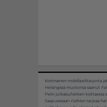
Kotimainen mobiilipelitarjonta ja
Helsingissä muotonsa saanut
Fa
Pelin julkaisuhetken koittaessa s
Saapuessaan
FallMan
tarjoaa hal