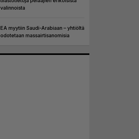
tilastotietoja pelaajien erikoisista
valinnoista
EA myytiin Saudi-Arabiaan – yhtiöltä
odotetaan massairtisanomisia