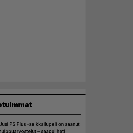
etuimmat
Uusi PS Plus -seikkailupeli on saanut
huippuarvostelut – saapui heti