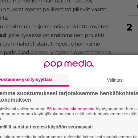
s tehdä mahdollisimman paljon näyttäviä
 tuovat monet pelikentissä piilevät vaarat,
llä.
2
suunnittelua, ohjelmointia ja taidetta myöten
lad
, jolle kyseessä on ensimmäinen projekti
on tosin mahdollistanut myös Juhon vaimo
n parin Glad Games -yrityksen pyörittämiseen
3
vostamme yksityisyyttäsi
Valintasi
semme suostumuksesi tarjotaksemme henkilökohtai
4
ökokemuksen
lellisesti valitsemamme
88 teknologiakumppania
hyödynnämme henkilö
semme paremman käyttäjäkokemuksen sekä kohdentaaksemme sisältöä
a.
ällä suostut tietojesi käyttöön seuraavasti
5
laitetunnisteita ja tallennamme evästeitä laitteellesi saadaksemme tie