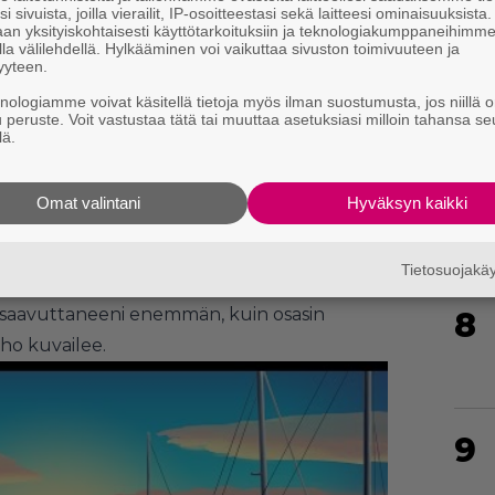
i sivuista, joilla vierailit, IP-osoitteestasi sekä laitteesi ominaisuuksista
an yksityiskohtaisesti käyttötarkoituksiin ja teknologiakumppaneihimm
la välilehdellä. Hylkääminen voi vaikuttaa sivuston toimivuuteen ja
6
yyteen.
knologiamme voivat käsitellä tietoja myös ilman suostumusta, jos niillä o
u peruste. Voit vastustaa tätä tai muuttaa asetuksiasi milloin tahansa se
lä.
7
Omat valintani
Hyväksyn kaikki
se toivoisin löytäväni App Storesta.
Tietosuojak
ä idealla. Vaikka
FallMan
ei ole vielä myynyt
o saavuttaneeni enemmän, kuin osasin
8
uho kuvailee.
9