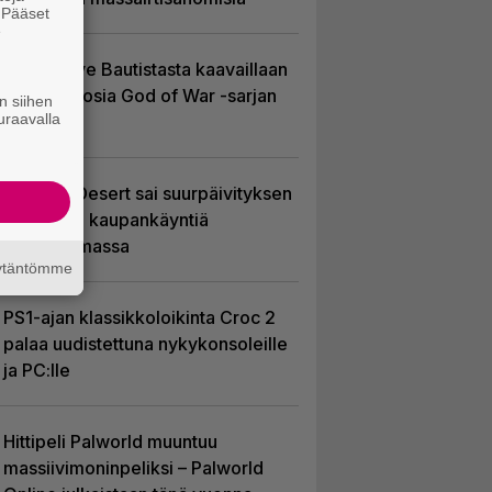
. Pääset
e
Huhu: Dave Bautistasta kaavaillaan
uutta Kratosia God of War -sarjan
n siihen
uraavalla
pääosaan
Crimson Desert sai suurpäivityksen
– uudistaa kaupankäyntiä
pelimaailmassa
äytäntömme
PS1-ajan klassikkoloikinta Croc 2
palaa uudistettuna nykykonsoleille
ja PC:lle
Hittipeli Palworld muuntuu
massiivimoninpeliksi – Palworld