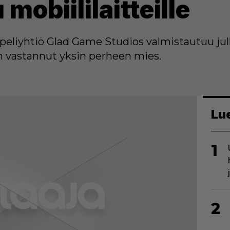
mobiililaitteille
a peliyhtiö Glad Game Studios valmistautuu 
on vastannut yksin perheen mies.
Lu
1
2