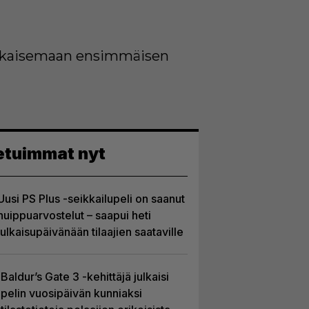
julkaisemaan ensimmäisen
etuimmat nyt
Uusi PS Plus -seikkailupeli on saanut
huippuarvostelut – saapui heti
julkaisupäivänään tilaajien saataville
Baldur’s Gate 3 -kehittäjä julkaisi
pelin vuosipäivän kunniaksi