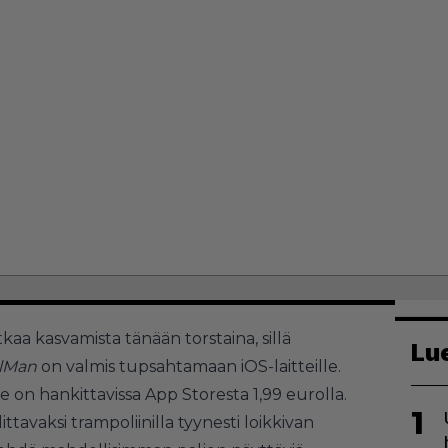
tkaa kasvamista tänään torstaina, sillä
Lu
llMan
on valmis tupsahtamaan iOS-laitteille.
e on hankittavissa App Storesta 1,99 eurolla.
1
littavaksi trampoliinilla tyynesti loikkivan