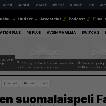
Voice.fi
Soundi.fi
Pelaaja.fi
Inferno.fi
Rumba.fi
Tilt.fi
Metel
tusivu
Uutiset
Arvostelut
Podcast
Tilaa l
ATION PLUS
PS PLUS
AVOIN MAAILMA
SWITCH 2
kaisi pelin
3.
4.
toja
EA myytiin Saudi-Arabiaan – yhtiöltä
Yhdeksän peliä p
odotetaan massairtisanomisia
PS Plus -palvelun ta
Juho Glad
Jutta Glad
Suomi
n suomalaispeli F