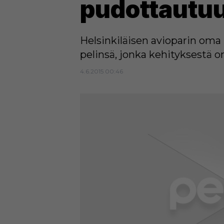
pudottautuu 
Helsinkiläisen avioparin om
pelinsä, jonka kehityksestä 
4.6.2015 00:46