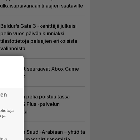
julkaisupäivänään tilaajien saataville
Baldur’s Gate 3 -kehittäjä julkaisi
pelin vuosipäivän kunniaksi
tilastotietoja pelaajien erikoisista
valinnoista
Tässä ovat seuraavat Xbox Game
Pass -pelit
sen
Yhdeksän peliä poistuu tässä
kuussa PS Plus -palvelun
tietoja
tarjonnasta
 ja
EA myytiin Saudi-Arabiaan – yhtiöltä
toja
odotetaan massairtisanomisia