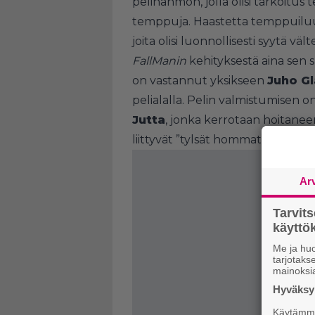
pelihahmon, jolla olisi tarkoitu
temppuja. Haastetta temppuiluun
joita olisi luonnollisesti syytä välte
FallManin
kehityksestä aina sen 
on vastannut yksikseen
Juho G
pelialalla. Pelin valmistumisen 
Jutta
, jonka kerrotaan hoitanee
liittyvät ”tylsät hommat”.
Ar
Tarvit
käytt
Me ja huo
tarjotak
mainoksi
Hyväksym
Käytämme 