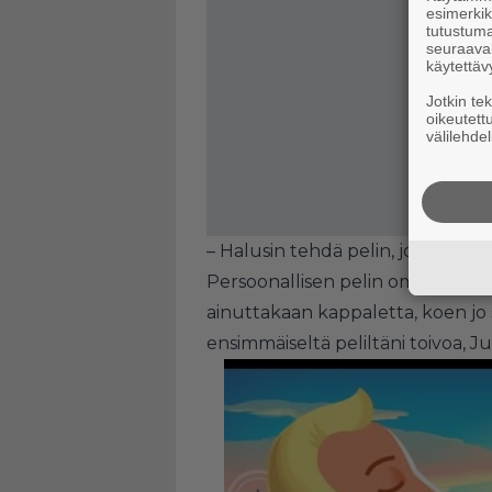
esimerkiks
tutustuma
seuraaval
käytettäv
Jotkin te
oikeutett
välilehdel
– Halusin tehdä pelin, jollaisen it
Persoonallisen pelin omaperäisell
ainuttakaan kappaletta, koen j
ensimmäiseltä peliltäni toivoa, J