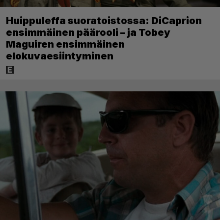
Huippuleffa suoratoistossa: DiCaprion
ensimmäinen päärooli – ja Tobey
Maguiren ensimmäinen
elokuvaesiintyminen