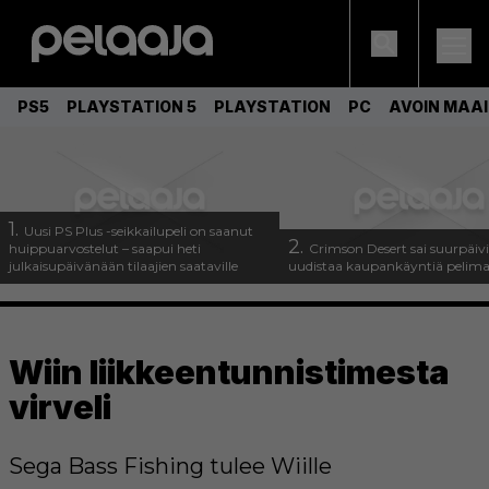
PS5
PLAYSTATION 5
PLAYSTATION
PC
AVOIN MAA
1.
Uusi PS Plus -seikkailupeli on saanut
2.
huippuarvostelut – saapui heti
Crimson Desert sai suurpäivi
julkaisupäivänään tilaajien saataville
uudistaa kaupankäyntiä pelim
Wiin liikkeentunnistimesta
virveli
Sega Bass Fishing tulee Wiille