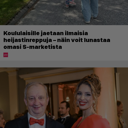
Koululaisille jaetaan ilmaisia
heijastinreppuja – näin voit lunastaa
omasi S-marketista