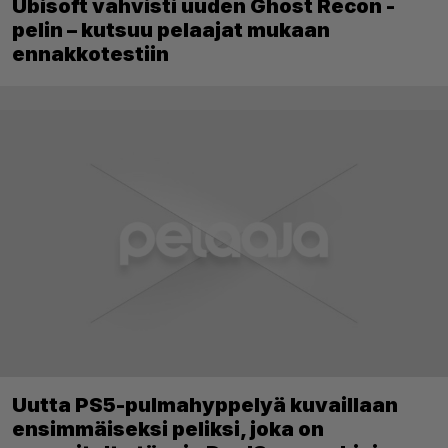
Ubisoft vahvisti uuden Ghost Recon -
pelin – kutsuu pelaajat mukaan
ennakkotestiin
Uutta PS5-pulmahyppelyä kuvaillaan
ensimmäiseksi peliksi, joka on