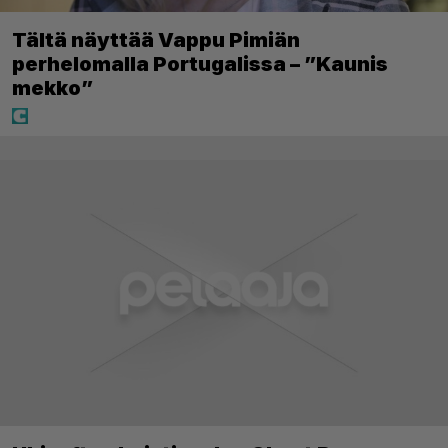
Tältä näyttää Vappu Pimiän
perhelomalla Portugalissa – ”Kaunis
mekko”