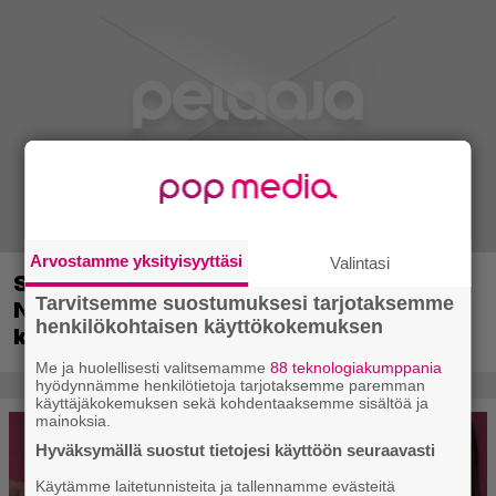
Arvostamme yksityisyyttäsi
Valintasi
Switch 2 jatkaa voittokulkuaan
Tarvitsemme suostumuksesi tarjotaksemme
Nintendon nopeimmin myytynä
henkilökohtaisen käyttökokemuksen
konsolina
Me ja huolellisesti valitsemamme
88 teknologiakumppania
hyödynnämme henkilötietoja tarjotaksemme paremman
käyttäjäkokemuksen sekä kohdentaaksemme sisältöä ja
mainoksia.
Hyväksymällä suostut tietojesi käyttöön seuraavasti
Käytämme laitetunnisteita ja tallennamme evästeitä