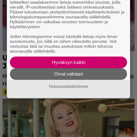
laitteellesi saadaksemme tietoja esimerkiksi sivuista, joilla
vierailit, IP-osoitteestasi sekä laitteesi ominaisuuksista.
Pääset tutustumaan yksityiskohtaisesti käyttötarkoituksiin ja
teknologiakumppaneihimme seuraavalla välilehdellä.
Hylkääminen voi vaikuttaa sivuston toimivuuteen ja
käytettävyyteen.
Jotkin teknologiamme voivat käsitellä tietoja myös ilman
suostumusta, jos niillä on siihen oikeutettu peruste. Voit
vastustaa tätä tai muuttaa asetuksiasi milloin tahansa
seuraavalla välilehdellä.
Hyväksyn kaikki
Omat valintani
Tietosuojakäytäntömme