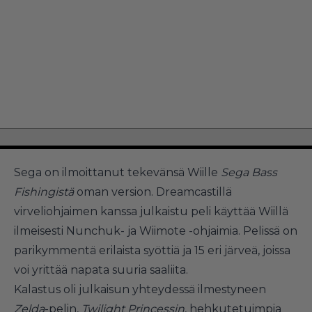
Sega on ilmoittanut tekevänsä Wiille
Sega Bass
Fishingistä
oman version. Dreamcastillä
virveliohjaimen kanssa julkaistu peli käyttää Wiillä
ilmeisesti Nunchuk- ja Wiimote -ohjaimia. Pelissä on
parikymmentä erilaista syöttiä ja 15 eri järveä, joissa
voi yrittää napata suuria saaliita.
Kalastus oli julkaisun yhteydessä ilmestyneen
Zelda
-pelin,
Twilight Princessin
, hehkutetuimpia