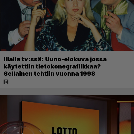
Illalla tv:ssä: Uuno-elokuva jossa
käytettiin tietokonegrafiikkaa?
Sellainen tehtiin vuonna 1998