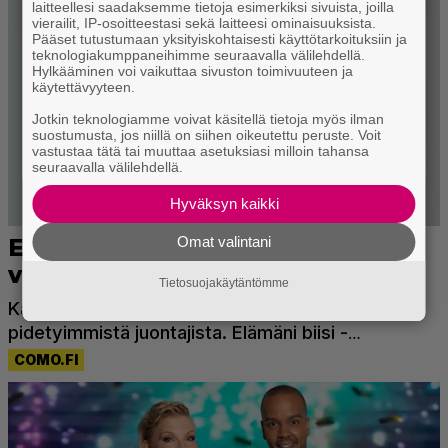
laitteellesi saadaksemme tietoja esimerkiksi sivuista, joilla
vierailit, IP-osoitteestasi sekä laitteesi ominaisuuksista.
Pääset tutustumaan yksityiskohtaisesti käyttötarkoituksiin ja
teknologiakumppaneihimme seuraavalla välilehdellä.
Hylkääminen voi vaikuttaa sivuston toimivuuteen ja
käytettävyyteen.
Jotkin teknologiamme voivat käsitellä tietoja myös ilman
suostumusta, jos niillä on siihen oikeutettu peruste. Voit
vastustaa tätä tai muuttaa asetuksiasi milloin tahansa
seuraavalla välilehdellä.
Hyväksyn kaikki
Omat valintani
Tietosuojakäytäntömme