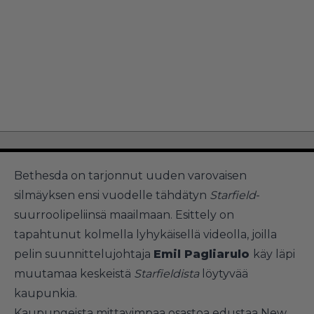
Bethesda on tarjonnut uuden varovaisen
silmäyksen ensi vuodelle tähdätyn
Starfield
-
suurroolipeliinsä maailmaan. Esittely on
tapahtunut kolmella lyhykäisellä videolla, joilla
pelin suunnittelujohtaja
Emil Pagliarulo
käy läpi
muutamaa keskeistä
Starfieldista
löytyvää
kaupunkia.
Kaupungeista mittavimpaa osastoa edustaa New