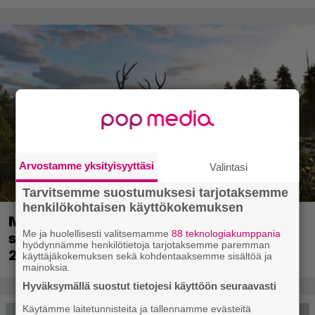
Arvostamme yksityisyyttäsi
Valintasi
Tarvitsemme suostumuksesi tarjotaksemme
henkilökohtaisen käyttökokemuksen
Metsästyssimulaattorin jatko-osa
Me ja huolellisesti valitsemamme
88 teknologiakumppania
saapuu ensi kuussa – Way of the Hunter
hyödynnämme henkilötietoja tarjotaksemme paremman
2 päivättiin
käyttäjäkokemuksen sekä kohdentaaksemme sisältöä ja
mainoksia.
Hyväksymällä suostut tietojesi käyttöön seuraavasti
Käytämme laitetunnisteita ja tallennamme evästeitä