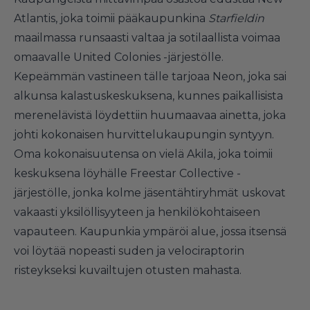
Atlantis, joka toimii pääkaupunkina
Starfieldin
maailmassa runsaasti valtaa ja sotilaallista voimaa
omaavalle United Colonies -järjestölle.
Kepeämmän vastineen tälle tarjoaa Neon, joka sai
alkunsa kalastuskeskuksena, kunnes paikallisista
merenelävistä löydettiin huumaavaa ainetta, joka
johti kokonaisen hurvittelukaupungin syntyyn.
Oma kokonaisuutensa on vielä Akila, joka toimii
keskuksena löyhälle Freestar Collective -
järjestölle, jonka kolme jäsentähtiryhmät uskovat
vakaasti yksilöllisyyteen ja henkilökohtaiseen
vapauteen. Kaupunkia ympäröi alue, jossa itsensä
voi löytää nopeasti suden ja velociraptorin
risteykseksi kuvailtujen otusten mahasta.