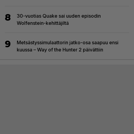
8
30-vuotias Quake sai uuden episodin
Wolfenstein-kehittäjiltä
9
Metsästyssimulaattorin jatko-osa saapuu ensi
kuussa – Way of the Hunter 2 päivättiin