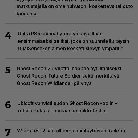
matkustajalla on oma hulvaton, koskettava tai outo
tarinansa
4
Uutta PS5-pulmahyppelyä kuvaillaan
ensimmäiseksi peliksi, joka on suunniteltu täysin
DualSense-ohjaimen kosketuslevyn ympärille
5
Ghost Recon 25 vuotta: nappaa nyt ilmaiseksi
Ghost Recon: Future Soldier sekä merkittävä
Ghost Recon Wildlands -päivitys
6
Ubisoft vahvisti uuden Ghost Recon -pelin –
kutsuu pelaajat mukaan ennakkotestiin
7
Wreckfest 2 sai rallienglannintäyteisen trailerin