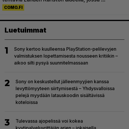
Luetuimmat
1
Sony kertoo kuulleensa PlayStation-pelilevyjen
valmistuksen lopettamisesta nousseen kritiikin –
aikoo silti pysyä suunnitelmassaan
2
Sony on keskustellut jälleenmyyjien kanssa
levyttömyyteen siirtymisestä – Yhdysvalloissa
pelejä myydään latauskoodin sisältävissä
koteloissa
3
Tulevassa ajopelissä voi kokea
kyytipalveluyrittäjän arjen – jokaisella