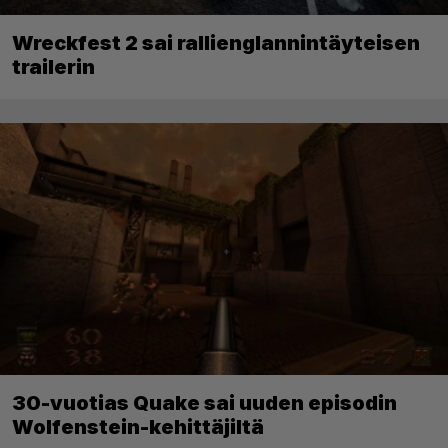
Wreckfest 2 sai rallienglannintäyteisen
trailerin
30-vuotias Quake sai uuden episodin
Wolfenstein-kehittäjiltä