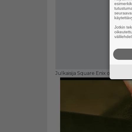
esimerkiks
tutustuma
seuraaval
käytettäv
Jotkin te
oikeutett
välilehdel
Julkaisija Square Enix on luvannu