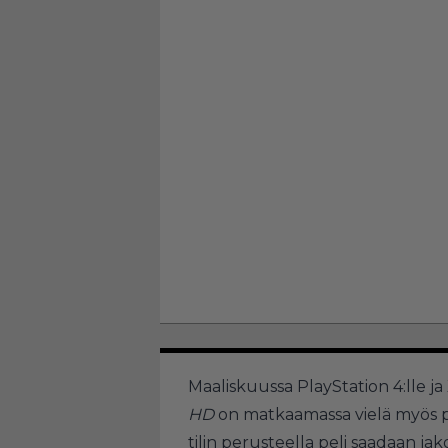
Maaliskuussa PlayStation 4:lle j
HD
on matkaamassa vielä myös p
tilin perusteella peli saadaan ja