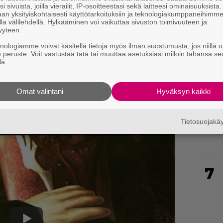
i sivuista, joilla vierailit, IP-osoitteestasi sekä laitteesi ominaisuuksista
an yksityiskohtaisesti käyttötarkoituksiin ja teknologiakumppaneihimm
la välilehdellä. Hylkääminen voi vaikuttaa sivuston toimivuuteen ja
yyteen.
5
knologiamme voivat käsitellä tietoja myös ilman suostumusta, jos niillä o
u peruste. Voit vastustaa tätä tai muuttaa asetuksiasi milloin tahansa se
lä.
Omat valintani
Hyväksyn kaikki
6
Tietosuojak
t lisätietoja pc-käännöksestä lähiaikoina.
7