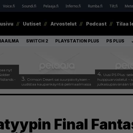
Voice.fi
Soundi.fi
Pelaaja.fi
Inferno.fi
Rumba.fi
Tilt.fi
Metel
tusivu
Uutiset
Arvostelut
Podcast
Tilaa l
MAAILMA
SWITCH 2
PLAYSTATION PLUS
PS PLUS
paa nyt
4.
oldier
Uusi PS Plus -sei
3.
ldlands -
Crimson Desert sai suurpäivityksen –
huippuarvostelut – s
uudistaa kaupankäyntiä pelimaailmassa
julkaisupäivänään til
atyypin Final Fantas