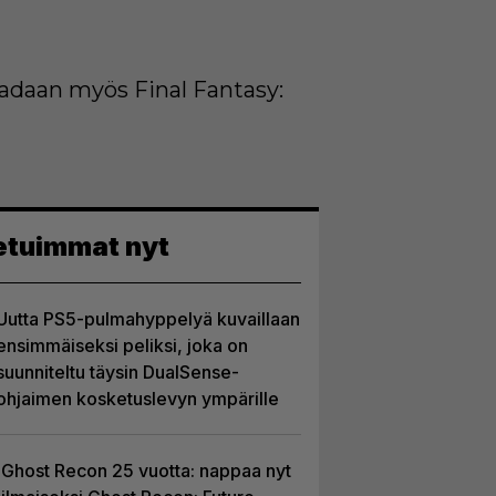
saadaan myös Final Fantasy:
etuimmat nyt
Uutta PS5-pulmahyppelyä kuvaillaan
ensimmäiseksi peliksi, joka on
suunniteltu täysin DualSense-
ohjaimen kosketuslevyn ympärille
Ghost Recon 25 vuotta: nappaa nyt