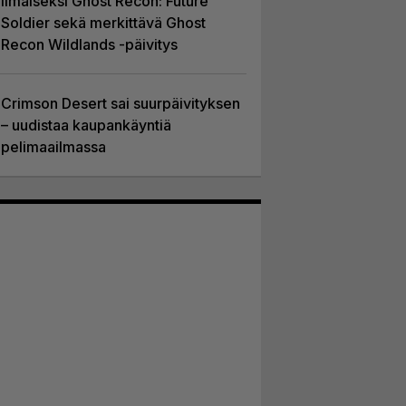
ilmaiseksi Ghost Recon: Future
Soldier sekä merkittävä Ghost
Recon Wildlands -päivitys
Crimson Desert sai suurpäivityksen
– uudistaa kaupankäyntiä
pelimaailmassa