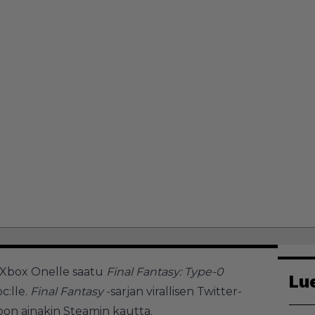
a Xbox Onelle saatu
Final Fantasy: Type-0
Lu
c:lle.
Final Fantasy
-sarjan virallisen Twitter-
koon ainakin Steamin kautta.