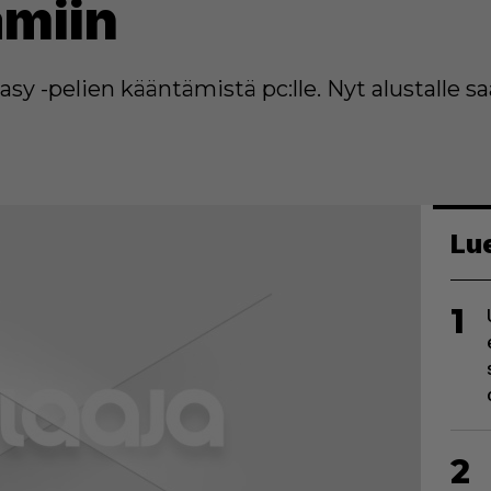
amiin
asy -pelien kääntämistä pc:lle. Nyt alustalle 
Lu
1
2