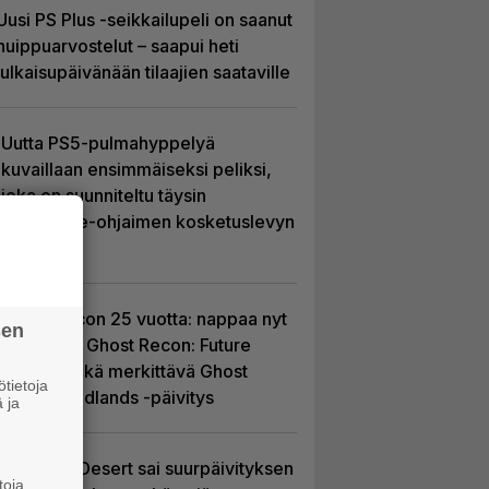
Uusi PS Plus -seikkailupeli on saanut
huippuarvostelut – saapui heti
julkaisupäivänään tilaajien saataville
Uutta PS5-pulmahyppelyä
kuvaillaan ensimmäiseksi peliksi,
joka on suunniteltu täysin
DualSense-ohjaimen kosketuslevyn
ympärille
Ghost Recon 25 vuotta: nappaa nyt
sen
ilmaiseksi Ghost Recon: Future
Soldier sekä merkittävä Ghost
tietoja
Recon Wildlands -päivitys
 ja
Crimson Desert sai suurpäivityksen
toja