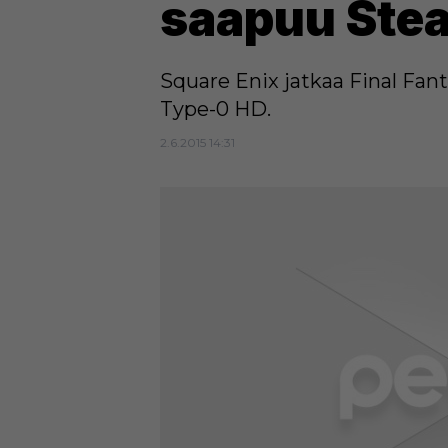
saapuu Ste
Square Enix jatkaa Final Fant
Type-0 HD.
2.6.2015 14:31