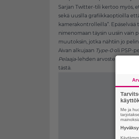
Sarjan Twitter-tili kertoo myös, 
sekä uusilla grafiikkaoptioilla ett
kamerakontrolleilla”. Epäselvää toi
nimenomaan täysin uusiin vain pc
muutoksiin, jotka nähtiin jo pelin
Aivan alkujaan
Type-0
oli PSP-pel
Pelaaja
-lehden arvostelun PlayS
tästä
.
Ar
Tarvit
käytt
Me ja huo
tarjotak
mainoksi
Hyväksym
Käytämme 