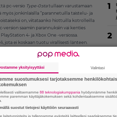
1
että pc-versio
Type-0:sta
tullaan varustamaan
ä myös jonkinlaisilla ”parannetuilla taistelu- ja
staiseksi on, viitataanko hiottuilla kotrolleilla
-version saamiin parannuksiin vai kenties
2
 PlayStation 4- ja Xbox One -versiossa.
i, jota ei koskaan tuotu virallisesti länteen.
tation 4 ja Xbox One -versiosta
voi katsastaa
vostamme yksityisyyttäsi
Valintasi
3
semme suostumuksesi tarjotaksemme henkilökohtai
ökokemuksen
lellisesti valitsemamme
88 teknologiakumppania
hyödynnämme henkilö
semme paremman käyttäjäkokemuksen sekä kohdentaaksemme sisältöä
a.
ällä suostut tietojesi käyttöön seuraavasti
4
laitetunnisteita ja tallennamme evästeitä laitteellesi saadaksemme tie