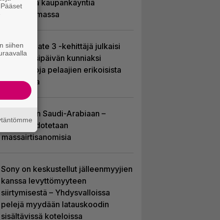
– uudistaa kaupankäyntiä
. Pääset
pelimaailmassa
e
n siihen
Baldur’s Gate 3 -kehittäjä julkaisi
uraavalla
pelin vuosipäivän kunniaksi
tilastotietoja pelaajien erikoisista
valinnoista
EA myytiin Saudi-Arabiaan –
äytäntömme
yhtiöltä odotetaan
massairtisanomisia
Sony on keskustellut jälleenmyyjien
kanssa levyttömyyteen
siirtymisestä – Yhdysvalloissa
pelejä myydään latauskoodin
sisältävissä koteloissa