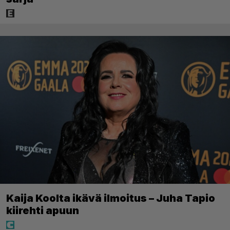
Kaija Koolta ikävä ilmoitus – Juha Tapio
kiirehti apuun