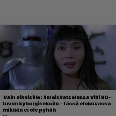
Vain aikuisille: Ilmaiskatselussa villi 90-
luvun kyborgisekoilu – tässä elokuvassa
mikään ei ole pyhää