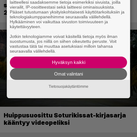
laitteellesi saadaksemme tietoja esimerkiksi sivuista, joilla
saapuu ensi kuussa – Way of the Hunter
vierailit, IP-osoitteestasi sekä laitteesi ominaisuuksista.
2 päivättiin
Pääset tutustumaan yksityiskohtaisesti käyttötarkoituksiin ja
teknologiakumppaneihimme seuraavalla välilehdellä.
Hylkääminen voi vaikuttaa sivuston toimivuuteen ja
käytettävyyteen.
Jotkin teknologiamme voivat käsitellä tietoja myös ilman
suostumusta, jos niillä on siihen oikeutettu peruste. Voit
vastustaa tätä tai muuttaa asetuksiasi milloin tahansa
seuraavalla välilehdellä.
Hyväksyn kaikki
Omat valintani
Tietosuojakäytäntömme
Huippusuosittu Soturikissat-kirjasarja
kääntyy videopeliksi