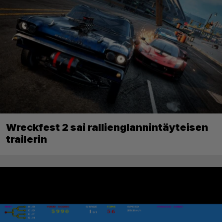
Wreckfest 2 sai rallienglannintäyteisen
trailerin