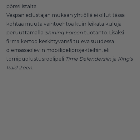
pörssilistalta.
Vespan edustajan mukaan yhtiöllä ei ollut tässä
kohtaa muuta vaihtoehtoa kuin leikata kuluja
peruuttamalla
Shining Forcen
tuotanto. Lisäksi
firma kertoo keskittyvänsä tulevaisuudessa
olemassaoleviin mobiilipeliprojekteihin, eli
tornipuolustusroolipeli
Time Defendersiin
ja
King’s
Raid 2:een
.