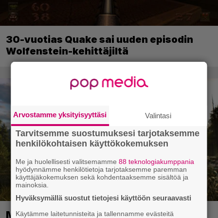
30-vuotias Quake sai uuden episodin
Wolfenstein-kehittäjiltä
Arvostamme yksityisyyttäsi
Valintasi
Tarvitsemme suostumuksesi tarjotaksemme
henkilökohtaisen käyttökokemuksen
Me ja huolellisesti valitsemamme
88 teknologiakumppania
hyödynnämme henkilötietoja tarjotaksemme paremman
käyttäjäkokemuksen sekä kohdentaaksemme sisältöä ja
mainoksia.
Hyväksymällä suostut tietojesi käyttöön seuraavasti
Metsästyssimulaattorin jatko-osa
Käytämme laitetunnisteita ja tallennamme evästeitä