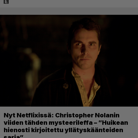
Nyt Netflixissä: Christopher Nolanin
viiden tähden mysteerileffa – ”Huikean
hienosti kirjoitettu yllätyskäänteiden
sarja”