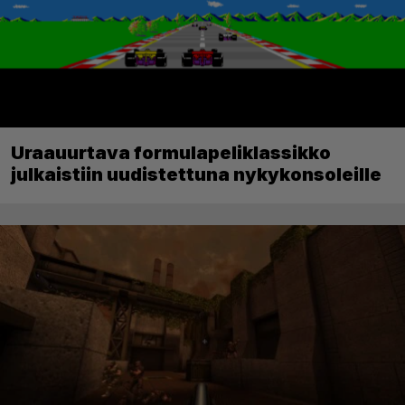
Uraauurtava formulapeliklassikko
julkaistiin uudistettuna nykykonsoleille