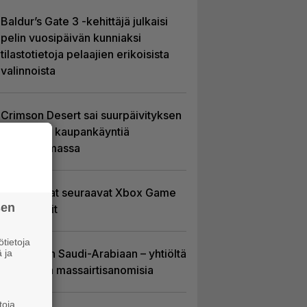
Baldur’s Gate 3 -kehittäjä julkaisi
pelin vuosipäivän kunniaksi
tilastotietoja pelaajien erikoisista
valinnoista
Crimson Desert sai suurpäivityksen
– uudistaa kaupankäyntiä
pelimaailmassa
Tässä ovat seuraavat Xbox Game
sen
Pass -pelit
tietoja
EA myytiin Saudi-Arabiaan – yhtiöltä
 ja
odotetaan massairtisanomisia
toja