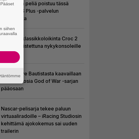
Yhdeksän peliä poistuu tässä
. Pääset
e
kuussa PS Plus -palvelun
tarjonnasta
n siihen
uraavalla
PS1-ajan klassikkoloikinta Croc 2
palaa uudistettuna nykykonsoleille
ja PC:lle
Huhu: Dave Bautistasta kaavaillaan
äytäntömme
uutta Kratosia God of War -sarjan
pääosaan
Nascar-pelisarja tekee paluun
virtuaaliradoille – iRacing Studiosin
kehittämä ajokokemus sai uuden
trailerin