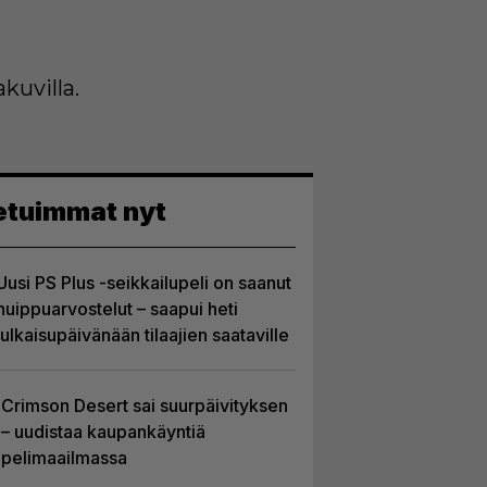
kuvilla.
etuimmat nyt
Uusi PS Plus -seikkailupeli on saanut
huippuarvostelut – saapui heti
julkaisupäivänään tilaajien saataville
Crimson Desert sai suurpäivityksen
– uudistaa kaupankäyntiä
pelimaailmassa