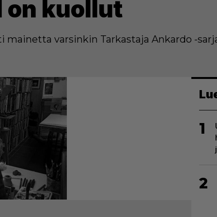
 on kuollut
ti mainetta varsinkin Tarkastaja Ankardo -sarja
Lu
1
2