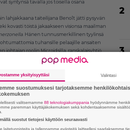
aivat syntynsä tavalla jos toisella osana
2
äin lahjakkaana taiteilijana Benoît jätti pysyvän
teki kovasti töistä jakaakseen visionsa maailman
erzonella
. Hänen tunnusmerkillinen tyylinsä
htumattomia tuhansille pelaajille ansaiten
3
n johtajan roolin Microidsilla, ranskalaisyhtiö
vostamme yksityisyyttäsi
Valintasi
4
semme suostumuksesi tarjotaksemme henkilökohtai
ökokemuksen
lellisesti valitsemamme
88 teknologiakumppania
hyödynnämme henkilö
5
semme paremman käyttäjäkokemuksen sekä kohdentaaksemme sisältöä
a.
ällä suostut tietojesi käyttöön seuraavasti
laitetunnisteita ja tallennamme evästeitä laitteellesi saadaksemme tie