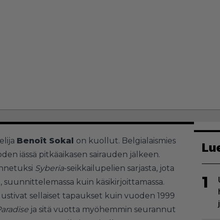
elija
Benoît Sokal
on kuollut. Belgialaismies
Lu
en iässä pitkäaikasen sairauden jälkeen.
tunnetuksi
Syberia
-seikkailupelien sarjasta, jota
1
 suunnittelemassa kuin käsikirjoittamassa.
ustivat sellaiset tapaukset kuin vuoden 1999
aradise
ja sitä vuotta myöhemmin seurannut