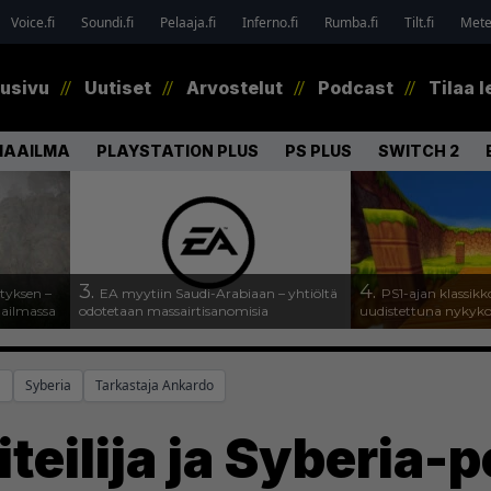
Voice.fi
Soundi.fi
Pelaaja.fi
Inferno.fi
Rumba.fi
Tilt.fi
Metel
tusivu
Uutiset
Arvostelut
Podcast
Tilaa l
MAAILMA
PLAYSTATION PLUS
PS PLUS
SWITCH 2
3.
4.
tyksen –
EA myytiin Saudi-Arabiaan – yhtiöltä
PS1-ajan klassikk
aailmassa
odotetaan massairtisanomisia
uudistettuna nykykons
a
Syberia
Tarkastaja Ankardo
teilija ja Syberia-p