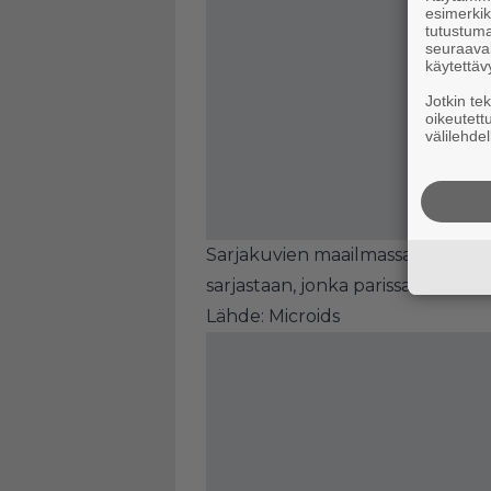
esimerkiks
tutustuma
seuraaval
käytettäv
Jotkin te
oikeutett
välilehdel
Sarjakuvien maailmassa tämä mui
sarjastaan, jonka parissa Sokal 
Lähde:
Microids