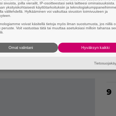
6
i sivuista, joilla vierailit, IP-osoitteestasi sekä laitteesi ominaisuuksista
an yksityiskohtaisesti käyttötarkoituksiin ja teknologiakumppaneihimm
la välilehdellä. Hylkääminen voi vaikuttaa sivuston toimivuuteen ja
yyteen.
knologiamme voivat käsitellä tietoja myös ilman suostumusta, jos niillä o
u peruste. Voit vastustaa tätä tai muuttaa asetuksiasi milloin tahansa se
7
lä.
Omat valintani
Hyväksyn kaikki
stetaan erityisesti
Tarkastaja Ankardo
-
8
Tietosuojak
työskenteli lähemmäs 40 vuoden ajan.
9