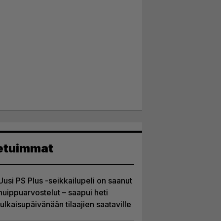
etuimmat
Uusi PS Plus -seikkailupeli on saanut
huippuarvostelut – saapui heti
julkaisupäivänään tilaajien saataville