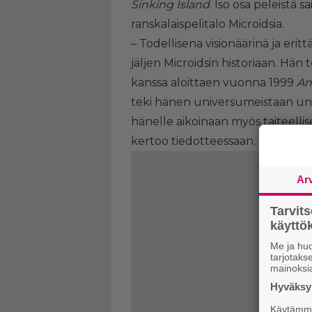
Sinking Island
. Iso osa peleistä s
ranskalaispelitalo Microidsia.
– Todellisena visionäärinä ja eritt
jäljen Microidsin historiaan. Hän 
kanssa aloittaen vuonna 1999
Am
teki hänen universumeistaan uno
hänelle aikoinaan myös taiteellise
kertoo tiedotteessaan.
Ar
Tarvit
käytt
Me ja huo
tarjotak
mainoksi
Hyväksym
Käytämme 