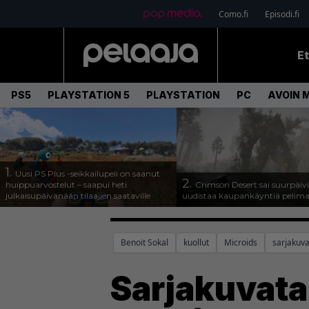
Como.fi
Episodi.fi
E
PS5
PLAYSTATION 5
PLAYSTATION
PC
AVOIN 
1.
Uusi PS Plus -seikkailupeli on saanut
2.
huippuarvostelut – saapui heti
Crimson Desert sai suurpäivi
julkaisupäivänään tilaajien saataville
uudistaa kaupankäyntiä pelim
Benoit Sokal
kuollut
Microids
sarjakuv
Sarjakuvatai