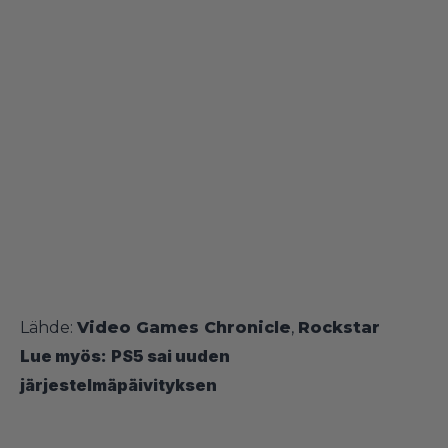
Lähde:
Video Games Chronicle
,
Rockstar
Lue myös:
PS5 sai uuden
järjestelmäpäivityksen