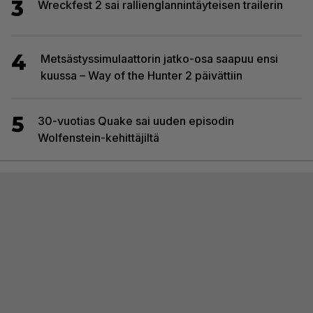
3
Wreckfest 2 sai rallienglannintäyteisen trailerin
4
Metsästyssimulaattorin jatko-osa saapuu ensi
kuussa – Way of the Hunter 2 päivättiin
5
30-vuotias Quake sai uuden episodin
Wolfenstein-kehittäjiltä