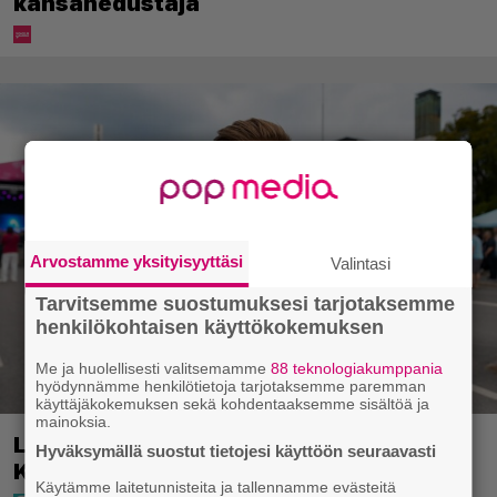
kansanedustaja
Arvostamme yksityisyyttäsi
Valintasi
Tarvitsemme suostumuksesi tarjotaksemme
henkilökohtaisen käyttökokemuksen
Me ja huolellisesti valitsemamme
88 teknologiakumppania
hyödynnämme henkilötietoja tarjotaksemme paremman
käyttäjäkokemuksen sekä kohdentaaksemme sisältöä ja
mainoksia.
Laulaja Aki Samuli on nyt Aki
Hyväksymällä suostut tietojesi käyttöön seuraavasti
Kirvesniemi – tässä hääkuva
Käytämme laitetunnisteita ja tallennamme evästeitä