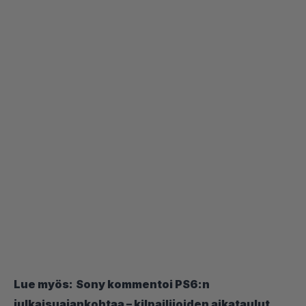
Lue myös:
Sony kommentoi PS6:n
julkaisuajankohtaa – kilpailijoiden aikataulut