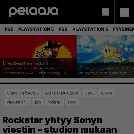
PS5
PLAYSTATION 5
PS6
PLAYSTATION 6
FYYSINE
1.
Red Dead Redemption 2:n
2.
menestyskulku jatkuu – Rockstarin
Kerron nyt, miksi Super Mar
länneneepos rikkoi uuden rajapyykin
on paras ja tärkein Mario-peli
Grand Theft Auto 6
Grand Theft Auto VI
GTA 6
GTA VI
PlayStation 5
ps5
rockstar
sony
Rockstar yhtyy Sonyn
viestiin – studion mukaan