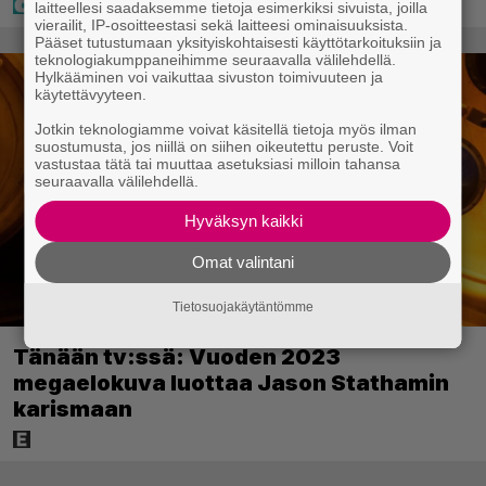
laitteellesi saadaksemme tietoja esimerkiksi sivuista, joilla
vierailit, IP-osoitteestasi sekä laitteesi ominaisuuksista.
Pääset tutustumaan yksityiskohtaisesti käyttötarkoituksiin ja
teknologiakumppaneihimme seuraavalla välilehdellä.
Hylkääminen voi vaikuttaa sivuston toimivuuteen ja
käytettävyyteen.
Jotkin teknologiamme voivat käsitellä tietoja myös ilman
suostumusta, jos niillä on siihen oikeutettu peruste. Voit
vastustaa tätä tai muuttaa asetuksiasi milloin tahansa
seuraavalla välilehdellä.
Hyväksyn kaikki
Omat valintani
Tietosuojakäytäntömme
Tänään tv:ssä: Vuoden 2023
megaelokuva luottaa Jason Stathamin
karismaan