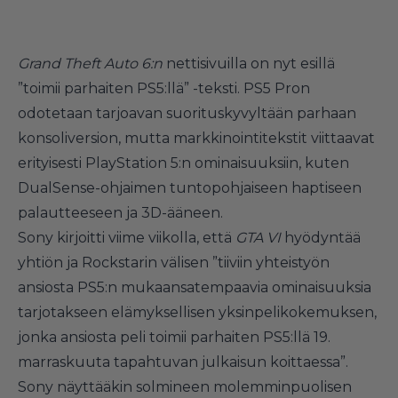
Grand Theft Auto 6:n
nettisivuilla on nyt esillä
”toimii parhaiten PS5:llä” -teksti. PS5 Pron
odotetaan tarjoavan suorituskyvyltään parhaan
konsoliversion, mutta markkinointitekstit viittaavat
erityisesti PlayStation 5:n ominaisuuksiin, kuten
DualSense-ohjaimen tuntopohjaiseen haptiseen
palautteeseen ja 3D-ääneen.
Sony kirjoitti viime viikolla, että
GTA VI
hyödyntää
yhtiön ja Rockstarin välisen ”tiiviin yhteistyön
ansiosta PS5:n mukaansatempaavia ominaisuuksia
tarjotakseen elämyksellisen yksinpelikokemuksen,
jonka ansiosta peli toimii parhaiten PS5:llä 19.
marraskuuta tapahtuvan julkaisun koittaessa”.
Sony näyttääkin solmineen molemminpuolisen