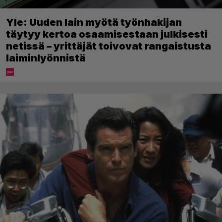
Yle: Uuden lain myötä työnhakijan
täytyy kertoa osaamisestaan julkisesti
netissä – yrittäjät toivovat rangaistusta
laiminlyönnistä