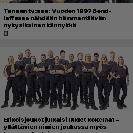
Tänään tv:ssä: Vuoden 1997 Bond-
leffassa nähdään hämmenttävän
nykyaikainen kännykkä
Erikoisjoukot julkaisi uudet kokelaat –
yllättävien nimien joukossa myös