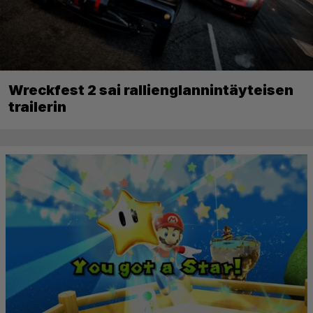
Wreckfest 2 sai rallienglannintäyteisen
trailerin