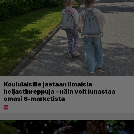
Koululaisille jaetaan ilmaisia
heijastinreppuja – näin voit lunastaa
omasi S-marketista