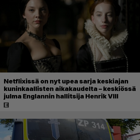
Netflixissä on nyt upea sarja keskiajan
kuninkaallisten aikakaudelta – keskiössä
julma Englannin hallitsija Henrik VIII