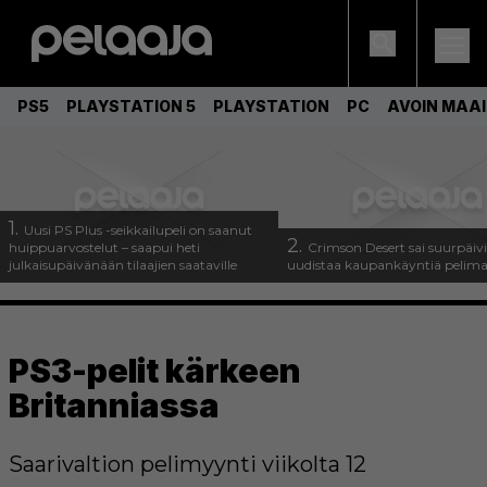
PS5
PLAYSTATION 5
PLAYSTATION
PC
AVOIN MAA
1.
Uusi PS Plus -seikkailupeli on saanut
2.
huippuarvostelut – saapui heti
Crimson Desert sai suurpäivi
julkaisupäivänään tilaajien saataville
uudistaa kaupankäyntiä pelim
PS3-pelit kärkeen
Britanniassa
Saarivaltion pelimyynti viikolta 12