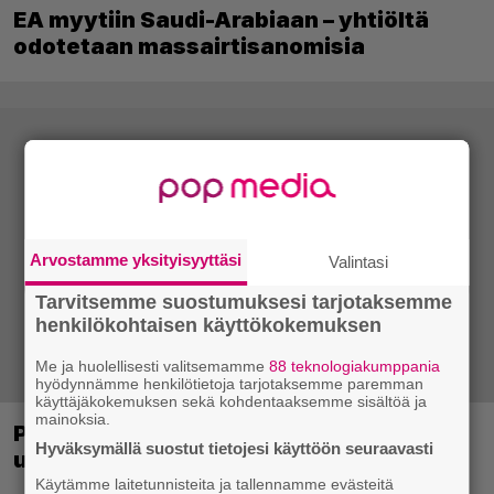
EA myytiin Saudi-Arabiaan – yhtiöltä
odotetaan massairtisanomisia
Arvostamme yksityisyyttäsi
Valintasi
Tarvitsemme suostumuksesi tarjotaksemme
henkilökohtaisen käyttökokemuksen
Me ja huolellisesti valitsemamme
88 teknologiakumppania
hyödynnämme henkilötietoja tarjotaksemme paremman
käyttäjäkokemuksen sekä kohdentaaksemme sisältöä ja
mainoksia.
PS1-ajan klassikkoloikinta Croc 2 palaa
Hyväksymällä suostut tietojesi käyttöön seuraavasti
uudistettuna nykykonsoleille ja PC:lle
Käytämme laitetunnisteita ja tallennamme evästeitä