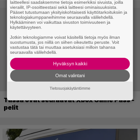
laitteellesi saadaksemme tietoja esimerkiksi sivuista, joilla
vierailit, IP-osoitteestasi sekä laitteesi ominaisuuksista.
Pääset tutustumaan yksityiskohtaisesti käyttötarkoituksiin ja
teknologiakumppaneihimme seuraavalla välilehdellä.
Hylkääminen voi vaikuttaa sivuston toimivuuteen ja
käytettävyyteen.
Jotkin teknologiamme voivat käsitellä tietoja myös ilman
suostumusta, jos niillä on siihen oikeutettu peruste. Voit
vastustaa tätä tai muuttaa asetuksiasi milloin tahansa
seuraavalla välilehdellä.
Hyväksyn kaikki
Omat valintani
Tietosuojakäytäntömme
Tässä ovat seuraavat Xbox Game Pass -
pelit