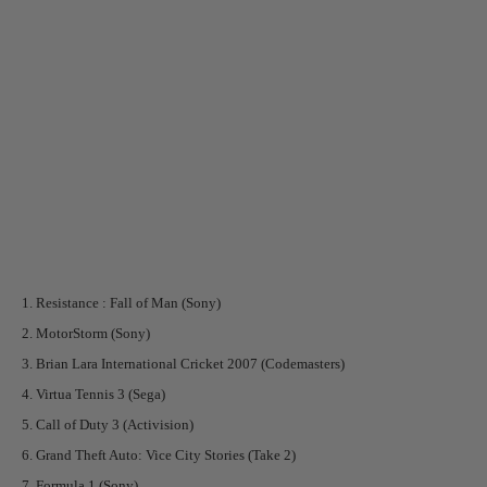
1. Resistance : Fall of Man (Sony)
2. MotorStorm (Sony)
3. Brian Lara International Cricket 2007 (Codemasters)
4. Virtua Tennis 3 (Sega)
5. Call of Duty 3 (Activision)
6. Grand Theft Auto: Vice City Stories (Take 2)
7. Formula 1 (Sony)