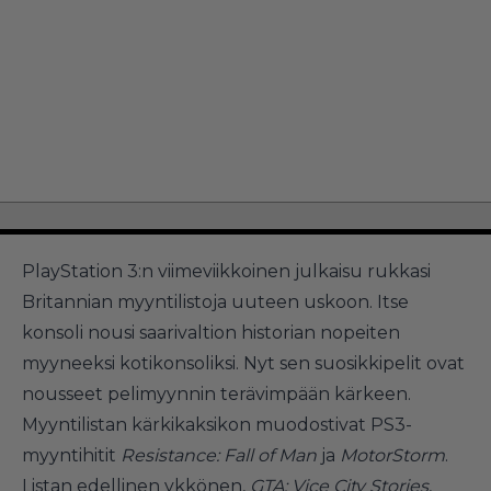
PlayStation 3:n viimeviikkoinen julkaisu rukkasi
Britannian myyntilistoja uuteen uskoon. Itse
konsoli nousi
saarivaltion historian nopeiten
myyneeksi kotikonsoliksi
. Nyt sen suosikkipelit ovat
nousseet pelimyynnin terävimpään kärkeen.
Myyntilistan kärkikaksikon muodostivat PS3-
myyntihitit
Resistance: Fall of Man
ja
MotorStorm
.
Listan edellinen ykkönen,
GTA: Vice City Stories
,