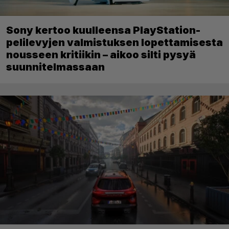
Sony kertoo kuulleensa PlayStation-
pelilevyjen valmistuksen lopettamisesta
nousseen kritiikin – aikoo silti pysyä
suunnitelmassaan