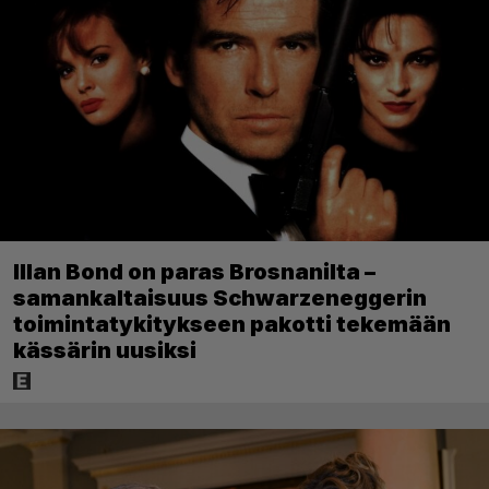
Illan Bond on paras Brosnanilta –
samankaltaisuus Schwarzeneggerin
toimintatykitykseen pakotti tekemään
kässärin uusiksi