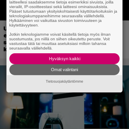
laitteellesi saadaksemme tietoja esimerkiksi sivuista, joilla
vierailit, IP-osoitteestasi sekä laitteesi ominaisuuksista.
Pääset tutustumaan yksityiskohtaisesti käyttötarkoituksiin ja
teknologiakumppaneihimme seuraavalla välilehdellä.
Hylkääminen voi vaikuttaa sivuston toimivuuteen ja
käytettävyyteen.
Uutta PS5-pulmahyppelyä kuvaillaan
Jotkin teknologiamme voivat käsitellä tietoja myös ilman
ensimmäiseksi peliksi, joka on
suostumusta, jos niillä on siihen oikeutettu peruste. Voit
suunniteltu täysin DualSense-ohjaimen
vastustaa tätä tai muuttaa asetuksiasi milloin tahansa
seuraavalla välilehdellä.
kosketuslevyn ympärille
Hyväksyn kaikki
Omat valintani
Tietosuojakäytäntömme