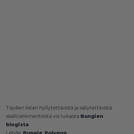
Täyden listan hyllytettävistä ja säilytettävistä
sisältöelementeistä voi lukaista
Bungien
blogista
.
Lähde:
Bungie
,
Polygon