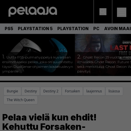
PS5
PLAYSTATION 5
PLAYSTATION
PC
AVOIN MAA
1.
2.
Uutta PS5-pulmahyppelyä kuvaillaan
Ghost Recon 25 vuotta: nap
ensimmäiseksi peliksi, joka on suunniteltu
ilmaiseksi Ghost Recon: Future S
täysin DualSense-ohjaimen kosketuslevyn
sekä merkittävä Ghost Recon Wi
ympärille
päivitys
Bungie
Destiny
Destiny 2
Forsaken
laajennus
lisäosa
The Witch Queen
Pelaa vielä kun ehdit!
Kehuttu Forsaken-