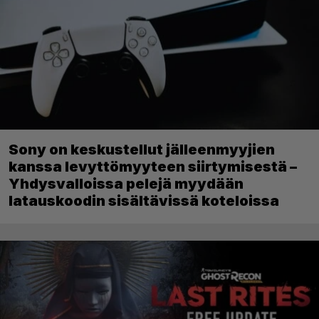
Sony on keskustellut jälleenmyyjien
kanssa levyttömyyteen siirtymisestä –
Yhdysvalloissa pelejä myydään
latauskoodin sisältävissä koteloissa