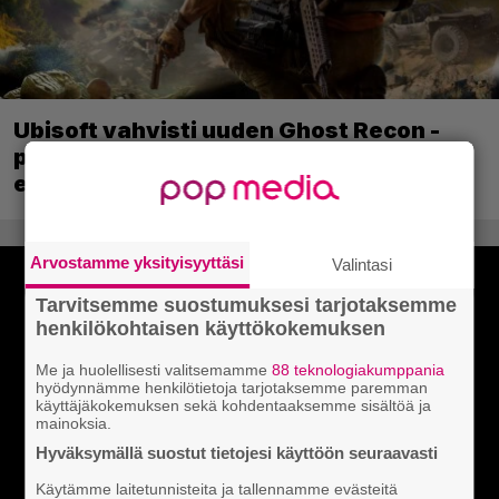
Ubisoft vahvisti uuden Ghost Recon -
pelin – kutsuu pelaajat mukaan
ennakkotestiin
Arvostamme yksityisyyttäsi
Valintasi
Tarvitsemme suostumuksesi tarjotaksemme
henkilökohtaisen käyttökokemuksen
Me ja huolellisesti valitsemamme
88 teknologiakumppania
hyödynnämme henkilötietoja tarjotaksemme paremman
käyttäjäkokemuksen sekä kohdentaaksemme sisältöä ja
mainoksia.
Hyväksymällä suostut tietojesi käyttöön seuraavasti
Käytämme laitetunnisteita ja tallennamme evästeitä