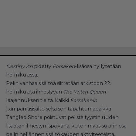
Destiny 2:n
pidetty
Forsaken
-lisäosa hyllytetään
helmikuussa.
Pelin vanhaa sisältöä siirretään arkistoon 22.
helmikuuta ilmestyvän
The Witch Queen
-
laajennuksen tieltä. Kaikki
Forsakenin
kampanjasisältö sekä sen tapahtumapaikka
Tangled Shore poistuvat pelistä tyystin uuden
lisäosan ilmestymispäivänä, kuten myös suurin osa
pelin neljännen sisältökauden aktiviteeteista.