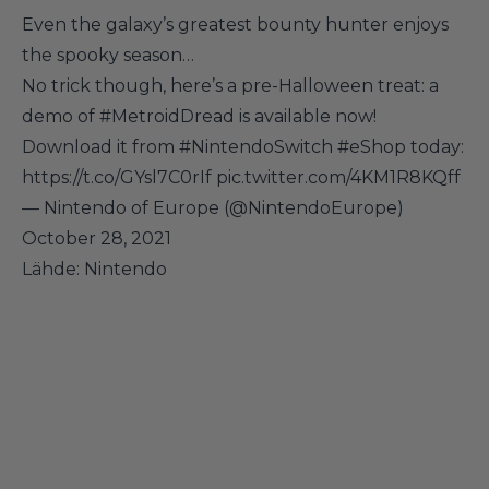
Even the galaxy’s greatest bounty hunter enjoys
the spooky season…
No trick though, here’s a pre-Halloween treat: a
demo of
#MetroidDread
is available now!
Download it from
#NintendoSwitch
#eShop
today:
https://t.co/GYsl7C0rIf
pic.twitter.com/4KM1R8KQff
— Nintendo of Europe (@NintendoEurope)
October 28, 2021
Lähde:
Nintendo