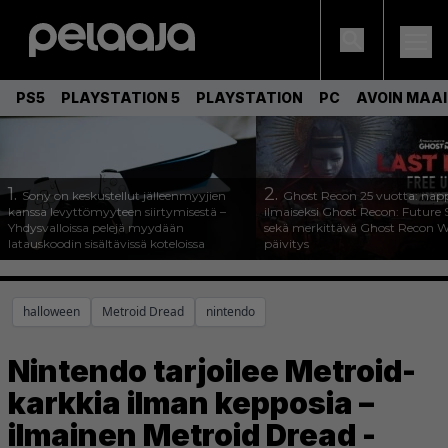
PS5
PLAYSTATION 5
PLAYSTATION
PC
AVOIN MAA
1.
2.
Sony on keskustellut jälleenmyyjien
Ghost Recon 25 vuotta: nap
kanssa levyttömyyteen siirtymisestä –
ilmaiseksi Ghost Recon: Future S
Yhdysvalloissa pelejä myydään
sekä merkittävä Ghost Recon Wi
latauskoodin sisältävissä koteloissa
päivitys
halloween
Metroid Dread
nintendo
Nintendo tarjoilee Metroid-
karkkia ilman kepposia –
ilmainen Metroid Dread -