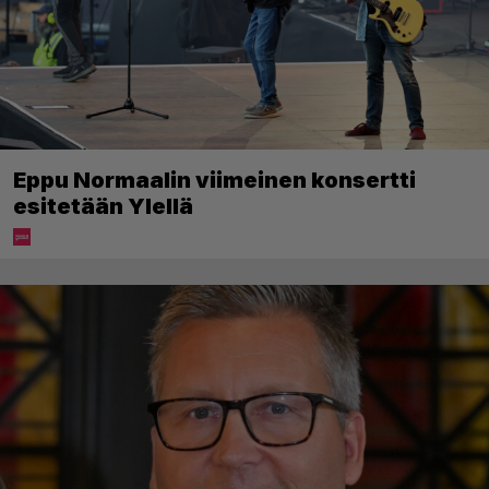
Eppu Normaalin viimeinen konsertti
esitetään Ylellä