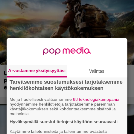
Arvostamme yksityisyyttäsi
Valintasi
Ubisoft vahvisti uuden Ghost Recon -
pelin – kutsuu pelaajat mukaan
Tarvitsemme suostumuksesi tarjotaksemme
ennakkotestiin
henkilökohtaisen käyttökokemuksen
Me ja huolellisesti valitsemamme
88 teknologiakumppania
hyödynnämme henkilötietoja tarjotaksemme paremman
käyttäjäkokemuksen sekä kohdentaaksemme sisältöä ja
mainoksia.
Hyväksymällä suostut tietojesi käyttöön seuraavasti
Käytämme laitetunnisteita ja tallennamme evästeitä