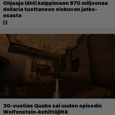
Ohjaaja lähti kalppimaan 870 miljoonaa
dollaria tuottaneen elokuvan jatko-
osasta
30-vuotias Quake sai uuden episodin
Wolfenstein-kehittäjiltä