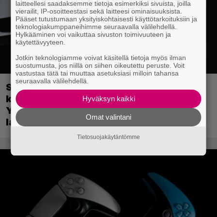
laitteellesi saadaksemme tietoja esimerkiksi sivuista, joilla
vierailit, IP-osoitteestasi sekä laitteesi ominaisuuksista.
Pääset tutustumaan yksityiskohtaisesti käyttötarkoituksiin ja
teknologiakumppaneihimme seuraavalla välilehdellä.
Hylkääminen voi vaikuttaa sivuston toimivuuteen ja
käytettävyyteen.
Jotkin teknologiamme voivat käsitellä tietoja myös ilman
suostumusta, jos niillä on siihen oikeutettu peruste. Voit
vastustaa tätä tai muuttaa asetuksiasi milloin tahansa
seuraavalla välilehdellä.
Sony on keskustellut jälleenmyyjien
kanssa levyttömyyteen siirtymisestä –
Hyväksyn kaikki
Yhdysvalloissa pelejä myydään
Omat valintani
latauskoodin sisältävissä koteloissa
Tietosuojakäytäntömme