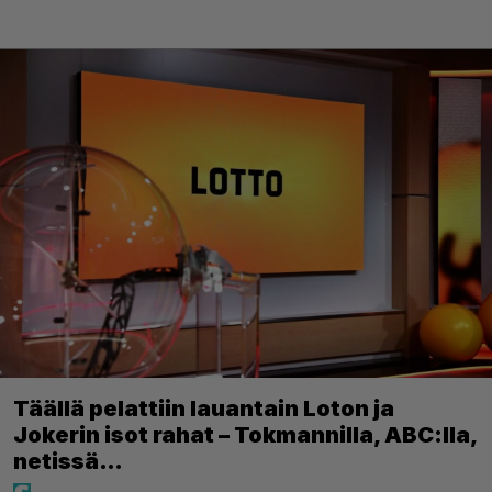
Täällä pelattiin lauantain Loton ja
Jokerin isot rahat – Tokmannilla, ABC:lla,
netissä…