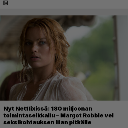
Nyt Netflixissä: 180 miljoonan
toimintaseikkailu – Margot Robbie vei
seksikohtauksen liian pitkälle