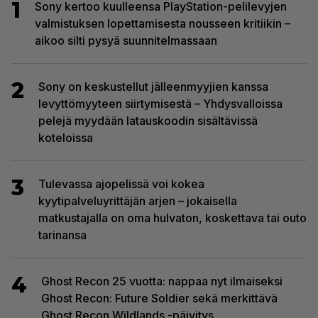
1
Sony kertoo kuulleensa PlayStation-pelilevyjen
valmistuksen lopettamisesta nousseen kritiikin –
aikoo silti pysyä suunnitelmassaan
2
Sony on keskustellut jälleenmyyjien kanssa
levyttömyyteen siirtymisestä – Yhdysvalloissa
pelejä myydään latauskoodin sisältävissä
koteloissa
3
Tulevassa ajopelissä voi kokea
kyytipalveluyrittäjän arjen – jokaisella
matkustajalla on oma hulvaton, koskettava tai outo
tarinansa
4
Ghost Recon 25 vuotta: nappaa nyt ilmaiseksi
Ghost Recon: Future Soldier sekä merkittävä
Ghost Recon Wildlands -päivitys