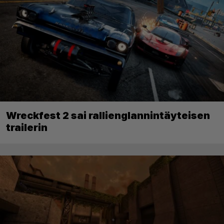
Wreckfest 2 sai rallienglannintäyteisen
trailerin