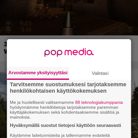
30-vuotias Quake sai uuden episodin
Wolfenstein-kehittäjiltä
Arvostamme yksityisyyttäsi
Valintasi
Tarvitsemme suostumuksesi tarjotaksemme
henkilökohtaisen käyttökokemuksen
Me ja huolellisesti valitsemamme
88 teknologiakumppania
hyödynnämme henkilötietoja tarjotaksemme paremman
käyttäjäkokemuksen sekä kohdentaaksemme sisältöä ja
mainoksia.
Hyväksymällä suostut tietojesi käyttöön seuraavasti
Käytämme laitetunnisteita ja tallennamme evästeitä