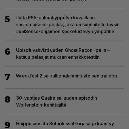
5
Uutta PS5-pulmahyppelyä kuvaillaan
ensimmäiseksi peliksi, joka on suunniteltu täysin
DualSense-ohjaimen kosketuslevyn ympärille
6
Ubisoft vahvisti uuden Ghost Recon -pelin –
kutsuu pelaajat mukaan ennakkotestiin
7
Wreckfest 2 sai rallienglannintäyteisen trailerin
8
30-vuotias Quake sai uuden episodin
Wolfenstein-kehittäjiltä
9
Huippusuosittu Soturikissat-kirjasarja kääntyy