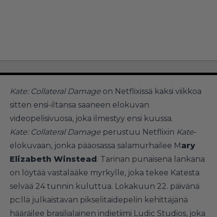
Kate: Collateral Damage
on Netflixissä kaksi viikkoa
sitten ensi-iltansa saaneen elokuvan
videopelisivuosa, joka ilmestyy ensi kuussa.
Kate: Collateral Damage
perustuu Netflixin
Kate
-
elokuvaan, jonka pääosassa salamurhailee M
ary
Elizabeth Winstead
. Tarinan punaisena lankana
on löytää vastalääke myrkylle, joka tekee Katesta
selvää 24 tunnin kuluttua. Lokakuun 22. päivänä
pc:llä julkaistavan pikselitaidepelin kehittäjänä
hääräilee brasilialainen indietiimi Ludic Studios, joka