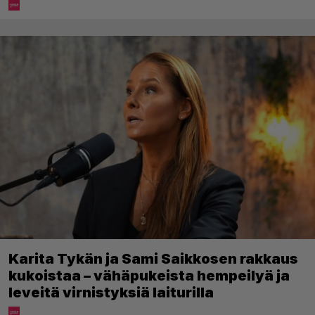
Karita Tykän ja Sami Saikkosen rakkaus
kukoistaa – vähäpukeista hempeilyä ja
leveitä virnistyksiä laiturilla