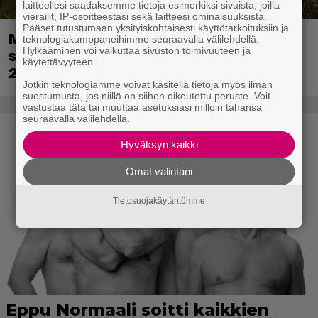
laitteellesi saadaksemme tietoja esimerkiksi sivuista, joilla
vierailit, IP-osoitteestasi sekä laitteesi ominaisuuksista.
Pääset tutustumaan yksityiskohtaisesti käyttötarkoituksiin ja
Metsästyssimulaattorin jatko-osa
teknologiakumppaneihimme seuraavalla välilehdellä.
Hylkääminen voi vaikuttaa sivuston toimivuuteen ja
saapuu ensi kuussa – Way of the Hunter
käytettävyyteen.
2 päivättiin
Jotkin teknologiamme voivat käsitellä tietoja myös ilman
suostumusta, jos niillä on siihen oikeutettu peruste. Voit
vastustaa tätä tai muuttaa asetuksiasi milloin tahansa
seuraavalla välilehdellä.
Hyväksyn kaikki
Omat valintani
Tietosuojakäytäntömme