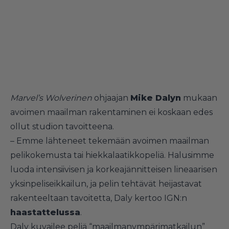
Marvel’s Wolverinen
ohjaajan
Mike Dalyn
mukaan
avoimen maailman rakentaminen ei koskaan edes
ollut studion tavoitteena.
– Emme lähteneet tekemään avoimen maailman
pelikokemusta tai hiekkalaatikkopeliä. Halusimme
luoda intensiivisen ja korkeajännitteisen lineaarisen
yksinpeliseikkailun, ja pelin tehtävät heijastavat
rakenteeltaan tavoitetta, Daly kertoo IGN:n
haastattelussa
.
Daly kuvailee peliä “maailmanympärimatkailun”