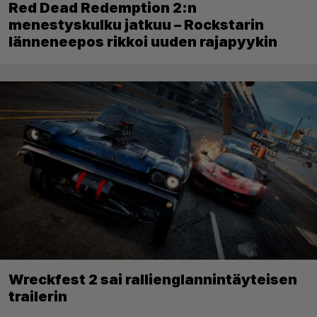
Red Dead Redemption 2:n
menestyskulku jatkuu – Rockstarin
länneneepos rikkoi uuden rajapyykin
Wreckfest 2 sai rallienglannintäyteisen
trailerin