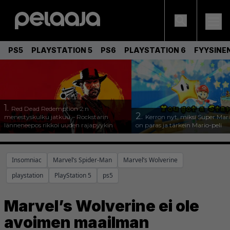
PS5
PLAYSTATION 5
PS6
PLAYSTATION 6
FYYSINE
1.
Red Dead Redemption 2:n
2.
menestyskulku jatkuu – Rockstarin
Kerron nyt, miksi Super Mar
länneneepos rikkoi uuden rajapyykin
on paras ja tärkein Mario-peli
Insomniac
Marvel’s Spider-Man
Marvel’s Wolverine
playstation
PlayStation 5
ps5
Marvel’s Wolverine ei ole
avoimen maailman