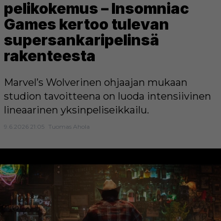
pelikokemus – Insomniac
Games kertoo tulevan
supersankaripelinsä
rakenteesta
Marvel’s Wolverinen ohjaajan mukaan
studion tavoitteena on luoda intensiivinen
lineaarinen yksinpeliseikkailu.
9.6.2026 21:05
Tuomas Ahola