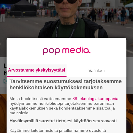
Laulaja Aki Samuli on nyt Aki
Arvostamme yksityisyyttäsi
Valintasi
Kirvesniemi – tässä hääkuva
Tarvitsemme suostumuksesi tarjotaksemme
henkilökohtaisen käyttökokemuksen
Me ja huolellisesti valitsemamme
88 teknologiakumppania
hyödynnämme henkilötietoja tarjotaksemme paremman
käyttäjäkokemuksen sekä kohdentaaksemme sisältöä ja
mainoksia.
Hyväksymällä suostut tietojesi käyttöön seuraavasti
Käytämme laitetunnisteita ja tallennamme evästeitä