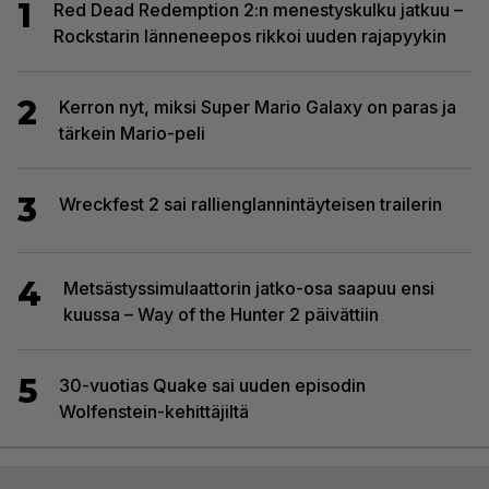
1
Red Dead Redemption 2:n menestyskulku jatkuu –
Rockstarin länneneepos rikkoi uuden rajapyykin
2
Kerron nyt, miksi Super Mario Galaxy on paras ja
tärkein Mario-peli
3
Wreckfest 2 sai rallienglannintäyteisen trailerin
4
Metsästyssimulaattorin jatko-osa saapuu ensi
kuussa – Way of the Hunter 2 päivättiin
5
30-vuotias Quake sai uuden episodin
Wolfenstein-kehittäjiltä