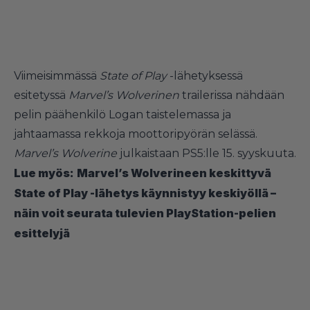
Viimeisimmässä
State of Play
-lähetyksessä
esitetyssä
Marvel’s Wolverinen
trailerissa nähdään
pelin päähenkilö Logan taistelemassa ja
jahtaamassa rekkoja moottoripyörän selässä.
Marvel’s Wolverine
julkaistaan PS5:lle 15. syyskuuta.
Lue myös:
Marvel’s Wolverineen keskittyvä
State of Play -lähetys käynnistyy keskiyöllä –
näin voit seurata tulevien PlayStation-pelien
esittelyjä