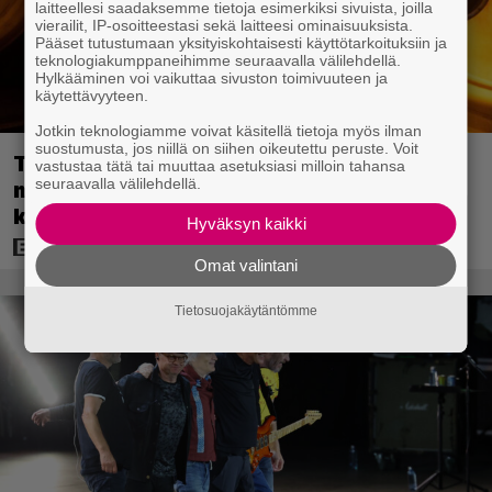
laitteellesi saadaksemme tietoja esimerkiksi sivuista, joilla
vierailit, IP-osoitteestasi sekä laitteesi ominaisuuksista.
Pääset tutustumaan yksityiskohtaisesti käyttötarkoituksiin ja
teknologiakumppaneihimme seuraavalla välilehdellä.
Hylkääminen voi vaikuttaa sivuston toimivuuteen ja
käytettävyyteen.
Jotkin teknologiamme voivat käsitellä tietoja myös ilman
suostumusta, jos niillä on siihen oikeutettu peruste. Voit
Tänään tv:ssä: Vuoden 2023
vastustaa tätä tai muuttaa asetuksiasi milloin tahansa
seuraavalla välilehdellä.
megaelokuva luottaa Jason Stathamin
karismaan
Hyväksyn kaikki
Omat valintani
Tietosuojakäytäntömme