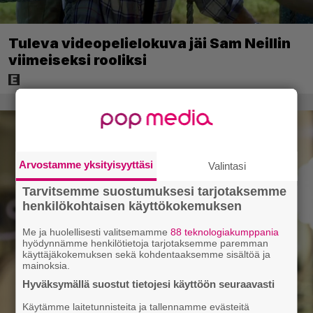
Tuleva videopelielokuva jäi Sam Neillin
viimeiseksi rooliksi
Arvostamme yksityisyyttäsi
Valintasi
Tarvitsemme suostumuksesi tarjotaksemme
henkilökohtaisen käyttökokemuksen
Me ja huolellisesti valitsemamme
88 teknologiakumppania
hyödynnämme henkilötietoja tarjotaksemme paremman
käyttäjäkokemuksen sekä kohdentaaksemme sisältöä ja
mainoksia.
Hyväksymällä suostut tietojesi käyttöön seuraavasti
Käytämme laitetunnisteita ja tallennamme evästeitä