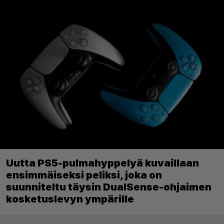
Uutta PS5-pulmahyppelyä kuvaillaan
ensimmäiseksi peliksi, joka on
suunniteltu täysin DualSense-ohjaimen
kosketuslevyn ympärille