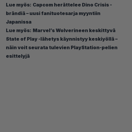
Lue myös:
Capcom herättelee Dino Crisis -
brändiä – uusi fanituotesarja myyntiin
Japanissa
Lue myös:
Marvel’s Wolverineen keskittyvä
State of Play -lähetys käynnistyy keskiyöllä –
näin voit seurata tulevien PlayStation-pelien
esittelyjä