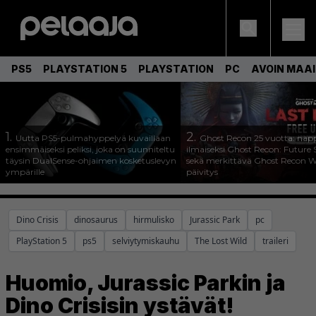
PS5
PLAYSTATION 5
PLAYSTATION
PC
AVOIN MAA
1.
2.
Uutta PS5-pulmahyppelyä kuvaillaan
Ghost Recon 25 vuotta: nap
ensimmäiseksi peliksi, joka on suunniteltu
ilmaiseksi Ghost Recon: Future S
täysin DualSense-ohjaimen kosketuslevyn
sekä merkittävä Ghost Recon Wi
ympärille
päivitys
Dino Crisis
dinosaurus
hirmulisko
Jurassic Park
pc
PlayStation 5
ps5
selviytymiskauhu
The Lost Wild
traileri
Huomio, Jurassic Parkin ja
Dino Crisisin ystävät!