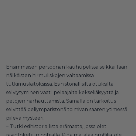
Ensimmäisen persoonan kauhupelissä seikkaillaan
nälkäisten hirmuliskojen valtaamissa
tutkimuslaitoksissa. Esihistoriallisilta otuksilta
selviytyminen vaatii pelaajalta kekseliäisyyttä ja
petojen harhauttamista. Samalla on tarkoitus
selvittää peliympäristönä toimivan saaren ytimessä
piilevä mysteeri.
– Tutki esihistoriallista erämaata, jossa olet
ravintoketjun pohjalla. Pidä matalaa profiilia, ole