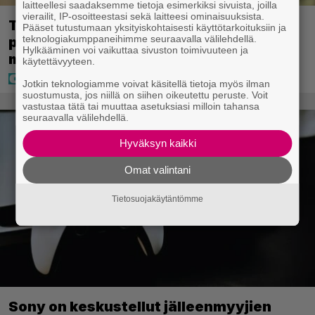
laitteellesi saadaksemme tietoja esimerkiksi sivuista, joilla
vierailit, IP-osoitteestasi sekä laitteesi ominaisuuksista.
Tältä näyttää Vappu Pimiän
Pääset tutustumaan yksityiskohtaisesti käyttötarkoituksiin ja
teknologiakumppaneihimme seuraavalla välilehdellä.
perhelomalla Portugalissa – ”Kaunis
Hylkääminen voi vaikuttaa sivuston toimivuuteen ja
mekko”
käytettävyyteen.
Jotkin teknologiamme voivat käsitellä tietoja myös ilman
suostumusta, jos niillä on siihen oikeutettu peruste. Voit
vastustaa tätä tai muuttaa asetuksiasi milloin tahansa
seuraavalla välilehdellä.
Hyväksyn kaikki
Omat valintani
Tietosuojakäytäntömme
Sony on keskustellut jälleenmyyjien