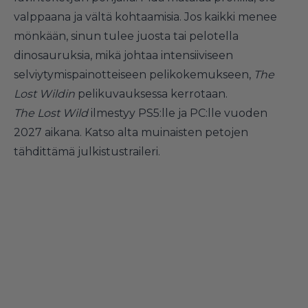
valppaana ja vältä kohtaamisia. Jos kaikki menee
mönkään, sinun tulee juosta tai pelotella
dinosauruksia, mikä johtaa intensiiviseen
selviytymispainotteiseen pelikokemukseen,
The
Lost Wildin
pelikuvauksessa kerrotaan.
The Lost Wild
ilmestyy PS5:lle ja PC:lle vuoden
2027 aikana. Katso alta muinaisten petojen
tähdittämä julkistustraileri.