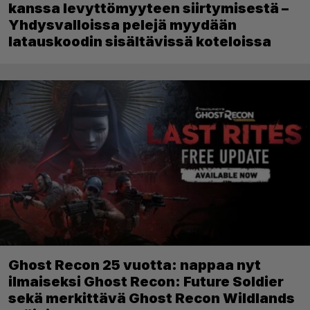
kanssa levyttömyyteen siirtymisestä –
Yhdysvalloissa pelejä myydään
latauskoodin sisältävissä koteloissa
Ghost Recon 25 vuotta: nappaa nyt
ilmaiseksi Ghost Recon: Future Soldier
sekä merkittävä Ghost Recon Wildlands