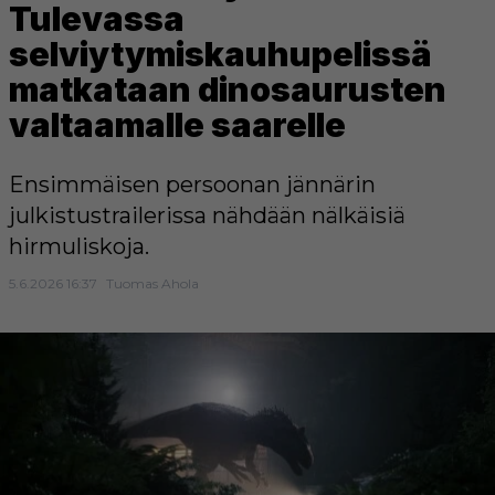
Tulevassa
selviytymiskauhupelissä
matkataan dinosaurusten
valtaamalle saarelle
Ensimmäisen persoonan jännärin
julkistustrailerissa nähdään nälkäisiä
hirmuliskoja.
5.6.2026 16:37
Tuomas Ahola