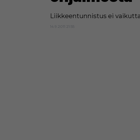
Liikkeentunnistus ei vaikut
14.9.2011 21:55