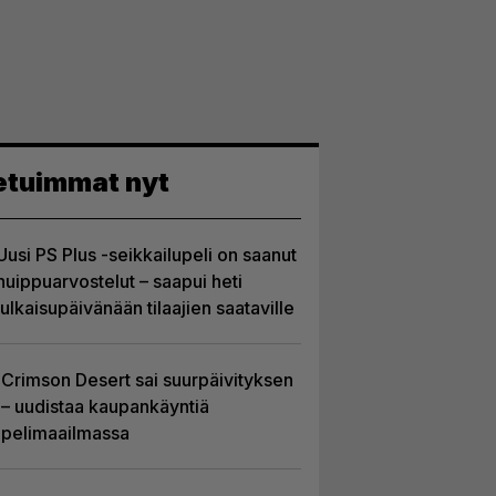
etuimmat nyt
Uusi PS Plus -seikkailupeli on saanut
huippuarvostelut – saapui heti
julkaisupäivänään tilaajien saataville
Crimson Desert sai suurpäivityksen
– uudistaa kaupankäyntiä
pelimaailmassa