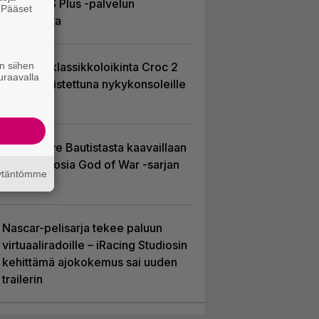
kuussa PS Plus -palvelun
. Pääset
tarjonnasta
e
n siihen
PS1-ajan klassikkoloikinta Croc 2
uraavalla
palaa uudistettuna nykykonsoleille
ja PC:lle
Huhu: Dave Bautistasta kaavaillaan
uutta Kratosia God of War -sarjan
äytäntömme
pääosaan
Nascar-pelisarja tekee paluun
virtuaaliradoille – iRacing Studiosin
kehittämä ajokokemus sai uuden
trailerin