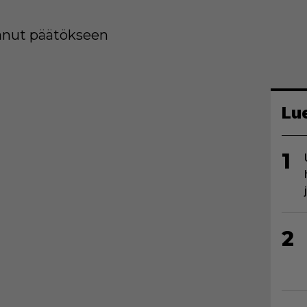
tanut päätökseen
Lu
1
2