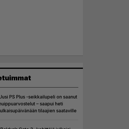
etuimmat
Uusi PS Plus -seikkailupeli on saanut
huippuarvostelut – saapui heti
julkaisupäivänään tilaajien saataville