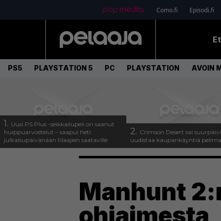
Como.fi
Episodi.fi
E
PS5
PLAYSTATION 5
PC
PLAYSTATION
AVOIN 
1.
Uusi PS Plus -seikkailupeli on saanut
2.
huippuarvostelut – saapui heti
Crimson Desert sai suurpäivi
julkaisupäivänään tilaajien saataville
uudistaa kaupankäyntiä pelim
Manhunt 2:n
ohjaimesta