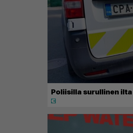
Poliisilla surullinen il