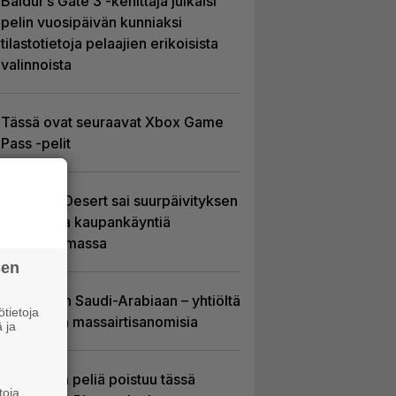
Baldur’s Gate 3 -kehittäjä julkaisi
pelin vuosipäivän kunniaksi
tilastotietoja pelaajien erikoisista
valinnoista
Tässä ovat seuraavat Xbox Game
Pass -pelit
Crimson Desert sai suurpäivityksen
– uudistaa kaupankäyntiä
pelimaailmassa
sen
EA myytiin Saudi-Arabiaan – yhtiöltä
tietoja
odotetaan massairtisanomisia
 ja
Yhdeksän peliä poistuu tässä
toja