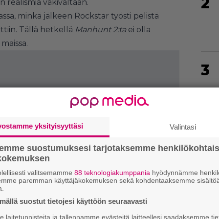
2
realismia väkivaltaan.
sa, minkä jälkeen Rockstar työsti pelistä
ttiin. Tällä hetkellä
Manhunt 2:ta
ei olla
maissa.
3
4
vostamme yksityisyyttäsi
Valintasi
semme suostumuksesi tarjotaksemme henkilökohtai
ökokemuksen
5
lellisesti valitsemamme
88 teknologiakumppania
hyödynnämme henkilö
semme paremman käyttäjäkokemuksen sekä kohdentaaksemme sisältöä
a.
ällä suostut tietojesi käyttöön seuraavasti
6
laitetunnisteita ja tallennamme evästeitä laitteellesi saadaksemme tie