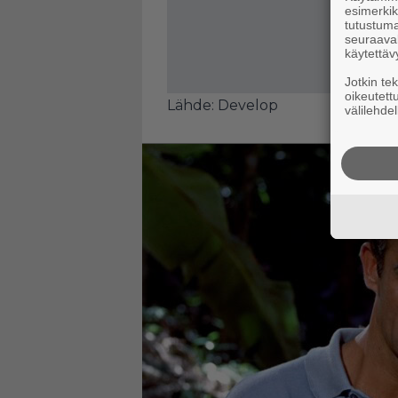
esimerkiks
tutustuma
seuraaval
käytettäv
Jotkin te
oikeutett
Lähde:
Develop
välilehdel