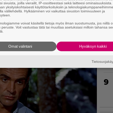
i sivuista, joilla vierailit, IP-osoitteestasi sekä laitteesi ominaisuuksista
an yksityiskohtaisesti käyttötarkoituksiin ja teknologiakumppaneihimm
la välilehdellä. Hylkääminen voi vaikuttaa sivuston toimivuuteen ja
yyteen.
7
knologiamme voivat käsitellä tietoja myös ilman suostumusta, jos niillä o
u peruste. Voit vastustaa tätä tai muuttaa asetuksiasi milloin tahansa se
lä.
Omat valintani
Hyväksyn kaikki
8
Tietosuojak
9