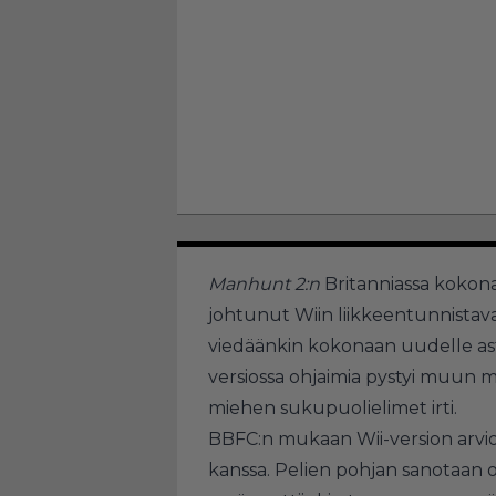
Manhunt 2:n
Britanniassa kokona
johtunut Wiin liikkeentunnistavas
viedäänkin kokonaan uudelle ast
versiossa ohjaimia pystyi muun mu
miehen sukupuolielimet irti.
BBFC:n mukaan Wii-version arvioit
kanssa. Pelien pohjan sanotaan 