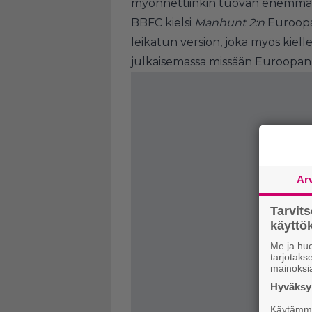
myönnettiinkin tuovan enemmän 
BBFC kielsi
Manhunt 2:n
Euroopas
leikatun version, joka myös kielle
julkaisemassa missään Euroopan 
Ar
Tarvit
käytt
Me ja huo
tarjotak
mainoksi
Hyväksym
Käytämme 