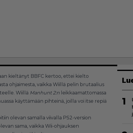
an kieltänyt BBFC kertoo, ettei kielto
Lu
ta ohjaimesta, vaikka Wiillä pelin brutaalius
eelle. Wiillä
Manhunt 2:n
leikkaamattomassa
1
assa käyttämään pihteinä, joilla voi itse repiä
iin olevan samalla viivalla PS2-version
olevan sama, vaikka Wii-ohjauksen