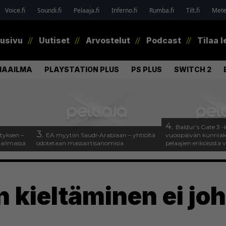
Voice.fi
Soundi.fi
Pelaaja.fi
Inferno.fi
Rumba.fi
Tilt.fi
Metel
tusivu
Uutiset
Arvostelut
Podcast
Tilaa l
MAAILMA
PLAYSTATION PLUS
PS PLUS
SWITCH 2
4.
Baldur’s Gate 3 -k
3.
tyksen –
EA myytiin Saudi-Arabiaan – yhtiöltä
vuosipäivän kunniaksi
aailmassa
odotetaan massairtisanomisia
pelaajien erikoisista 
 kieltäminen ei jo